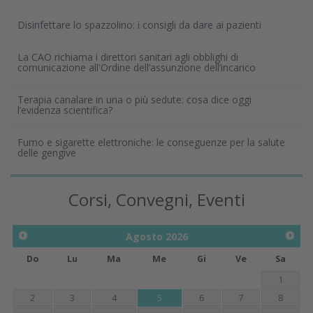
Disinfettare lo spazzolino: i consigli da dare ai pazienti
La CAO richiama i direttori sanitari agli obblighi di
comunicazione all'Ordine dell’assunzione dell’incarico
Terapia canalare in una o più sedute: cosa dice oggi
l’evidenza scientifica?
Fumo e sigarette elettroniche: le conseguenze per la salute
delle gengive
Corsi, Convegni, Eventi
Agosto
2026
Do
Lu
Ma
Me
Gi
Ve
Sa
1
2
3
4
5
6
7
8