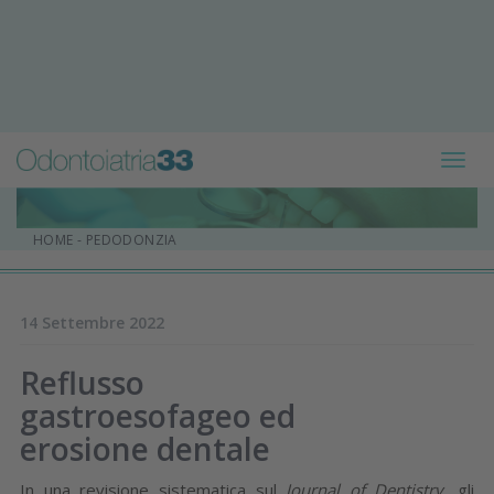
Toggl
navig
HOME
-
PEDODONZIA
14 Settembre 2022
Reflusso
gastroesofageo ed
erosione dentale
In una revisione sistematica sul
Journal of Dentistry
, gli