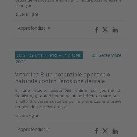
causa dell'esposizione ad acidi. Gli acidi possono essere
di origine...
di
Lara Figini
Approfondisci
O33
IGIENE-E-PREVENZIONE
03 Settembre
2021
Vitamina E: un potenziale approccio
naturale contro l’erosione dentale
In uno studio, disponibile online sul Journal of
Dentistry, gli autori hanno valutato l’effetto in vitro sullo
smalto di diverse sostanze per la prevenzione a breve
termine dei processi erosivi
di
Lara Figini
Approfondisci