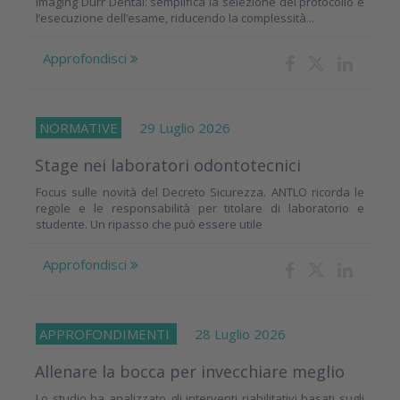
imaging Dürr Dental: semplifica la selezione del protocollo e
l’esecuzione dell’esame, riducendo la complessità...
Approfondisci
NORMATIVE
29 Luglio 2026
Stage nei laboratori odontotecnici
Focus sulle novità del Decreto Sicurezza. ANTLO ricorda le
regole e le responsabilità per titolare di laboratorio e
studente. Un ripasso che può essere utile
Approfondisci
APPROFONDIMENTI
28 Luglio 2026
Allenare la bocca per invecchiare meglio
Lo studio ha analizzato gli interventi riabilitativi basati sugli