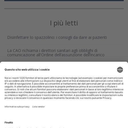
I più letti
Disinfettare lo spazzolino: i consigli da dare ai pazienti
La CAO richiama i direttori sanitari agli obblighi di
comunicazione all'Ordine dell’assunzione dell’incarico
Terapia canalare in una o più sedute: cosa dice oggi
l’evidenza scientifica?
Fumo e sigarette elettroniche: le conseguenze per la salute
delle gengive
Corsi, Convegni, Eventi
Agosto
2026