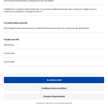
La CAO richiama i direttori sanitari agli obblighi di
comunicazione all'Ordine dell’assunzione dell’incarico
Terapia canalare in una o più sedute: cosa dice oggi
l’evidenza scientifica?
Fumo e sigarette elettroniche: le conseguenze per la salute
delle gengive
Microbioma orale e collutori agli oli essenziali: un alleato per
il controllo del biofilm
Corsi, Convegni, Eventi
Agosto
2026
Do
Lu
Ma
Me
Gi
Ve
Sa
1
2
3
4
5
6
7
8
9
10
11
12
13
14
15
16
17
18
19
20
21
22