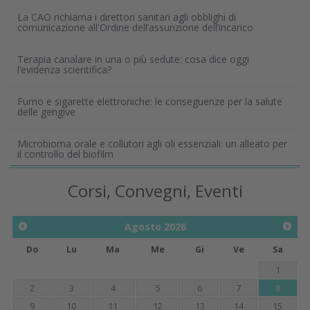
La CAO richiama i direttori sanitari agli obblighi di
comunicazione all'Ordine dell’assunzione dell’incarico
Terapia canalare in una o più sedute: cosa dice oggi
l’evidenza scientifica?
Fumo e sigarette elettroniche: le conseguenze per la salute
delle gengive
Microbioma orale e collutori agli oli essenziali: un alleato per
il controllo del biofilm
Corsi, Convegni, Eventi
Agosto
2026
Do
Lu
Ma
Me
Gi
Ve
Sa
1
2
3
4
5
6
7
8
9
10
11
12
13
14
15