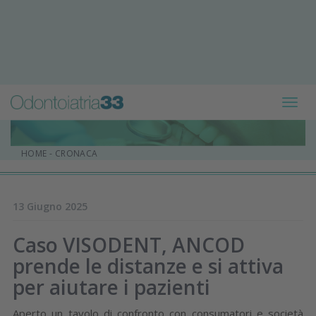
Toggl
navig
HOME
-
CRONACA
13 Giugno 2025
Caso VISODENT, ANCOD
prende le distanze e si attiva
per aiutare i pazienti
Aperto un tavolo di confronto con consumatori e società