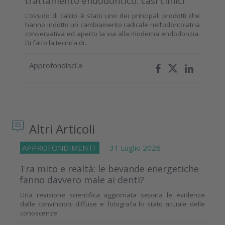
trattamento endodontico: casi clinici
L’ossido di calcio è stato uno dei principali prodotti che
hanno indotto un cambiamento radicale nell’odontoiatria
conservativa ed aperto la via alla moderna endodonzia.
Di fatto la tecnica di...
Approfondisci
Altri Articoli
APPROFONDIMENTI
31 Luglio 2026
Tra mito e realtà: le bevande energetiche
fanno davvero male ai denti?
Una revisione scientifica aggiornata separa le evidenze
dalle convinzioni diffuse e fotografa lo stato attuale delle
conoscenze