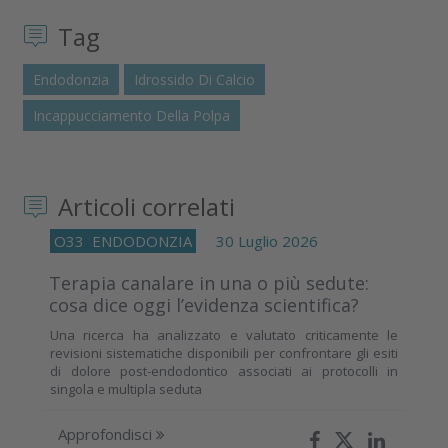
Tag
Endodonzia
Idrossido Di Calcio
Incappucciamento Della Polpa
Articoli correlati
O33
ENDODONZIA
30 Luglio 2026
Terapia canalare in una o più sedute:
cosa dice oggi l’evidenza scientifica?
Una ricerca ha analizzato e valutato criticamente le
revisioni sistematiche disponibili per confrontare gli esiti
di dolore post-endodontico associati ai protocolli in
singola e multipla seduta
Approfondisci