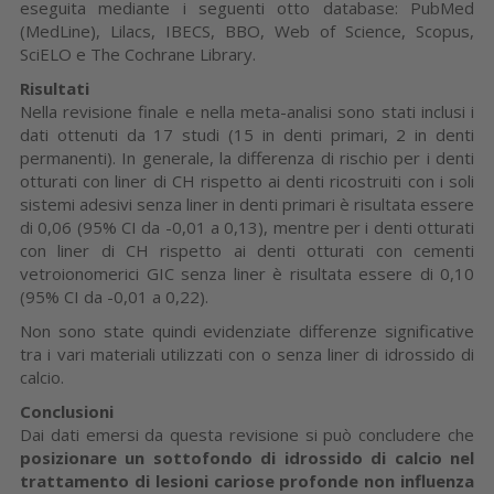
eseguita mediante i seguenti otto database: PubMed
(MedLine), Lilacs, IBECS, BBO, Web of Science, Scopus,
SciELO e The Cochrane Library.
Risultati
Nella revisione finale e nella meta-analisi sono stati inclusi i
dati ottenuti da 17 studi (15 in denti primari, 2 in denti
permanenti). In generale, la differenza di rischio per i denti
otturati con liner di CH rispetto ai denti ricostruiti con i soli
sistemi adesivi senza liner in denti primari è risultata essere
di 0,06 (95% CI da -0,01 a 0,13), mentre per i denti otturati
con liner di CH rispetto ai denti otturati con cementi
vetroionomerici GIC senza liner è risultata essere di 0,10
(95% CI da -0,01 a 0,22).
Non sono state quindi evidenziate differenze significative
tra i vari materiali utilizzati con o senza liner di idrossido di
calcio.
Conclusioni
Dai dati emersi da questa revisione si può concludere che
posizionare un sottofondo di idrossido di calcio nel
trattamento di lesioni cariose profonde non influenza