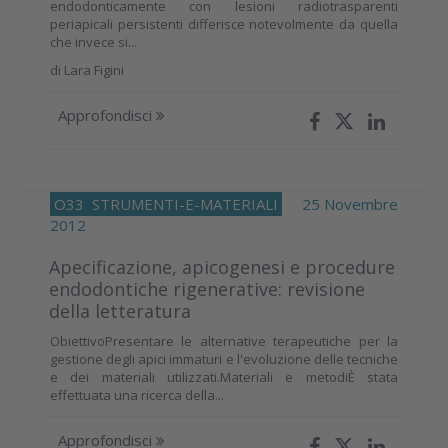
endodonticamente con lesioni radiotrasparenti
periapicali persistenti differisce notevolmente da quella
che invece si...
di
Lara Figini
Approfondisci
O33
STRUMENTI-E-MATERIALI
25 Novembre
2012
Apecificazione, apicogenesi e procedure
endodontiche rigenerative: revisione
della letteratura
ObiettivoPresentare le alternative terapeutiche per la
gestione degli apici immaturi e l'evoluzione delle tecniche
e dei materiali utilizzati.Materiali e metodiÈ stata
effettuata una ricerca della...
Approfondisci