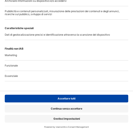
Scopri il nuovo numero
I più letti
La CAO richiama i direttori sanitari agli obblighi di
comunicazione all'Ordine dell’assunzione dell’incarico
Terapia canalare in una o più sedute: cosa dice oggi
l’evidenza scientifica?
Fumo e sigarette elettroniche: le conseguenze per la salute
delle gengive