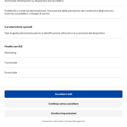
Tra mito e realtà: le bevande energetiche fanno davvero
male ai denti?
Organizzazione e tecnologia ridisegnano il lavoro in
laboratorio
Medicina e odontoiatria, iscrizioni al semestre aperto:
domande entro il 3 agosto
Corsi, Convegni, Eventi
Agosto
2026
Do
Lu
Ma
Me
Gi
Ve
Sa
1
2
3
4
5
6
7
8
9
10
11
12
13
14
15
16
17
18
19
20
21
22
23
24
25
26
27
28
29