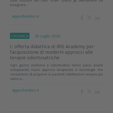
sulle funzioni del cavo orale. Questi gli allenamenti da
insegnare...
Approfondisci
CRONACA
28 Luglio 2026
L’ offerta didattica di IRIS Academy per
l’acquisizione di moderni approcci alle
terapie odontoiatriche
Ogni giorno medicina e odontoiatria fanno passi avanti
sviluppando nuovi approcci terapeutici e tecnologie che
consentono di proporre ai pazienti riabilitazioni sempre più
veloci e...
Approfondisci