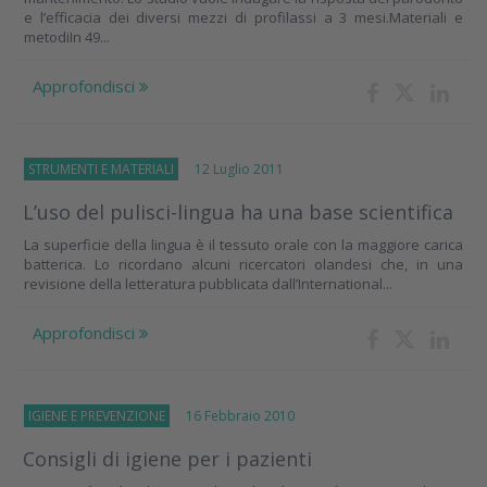
e l’efficacia dei diversi mezzi di profilassi a 3 mesi.Materiali e
metodiIn 49...
Approfondisci
STRUMENTI E MATERIALI
12 Luglio 2011
L’uso del pulisci-lingua ha una base scientifica
La superficie della lingua è il tessuto orale con la maggiore carica
batterica. Lo ricordano alcuni ricercatori olandesi che, in una
revisione della letteratura pubblicata dall’International...
Approfondisci
IGIENE E PREVENZIONE
16 Febbraio 2010
Consigli di igiene per i pazienti