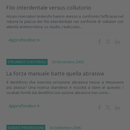
Filo interdentale versus collutorio
Alcuni ricercatori tedeschi hanno messo a confronto l’efficacia nel
ridurre la placca del filo interdentale nei confronti di collutori con
attività antimicrobica. Lo studio, realizzato...
Approfondisci
STRUMENTI E MATERIALI
30 Novembre 2006
La forza manuale batte quella abrasiva
Il dentifricio che esercita un’azione abrasiva riesce a rimuovere
più placca? Una ricerca olandese è riuscita a dare al quesito: i
risultati forniti dai dentifrici con azione abrasiva non sono...
Approfondisci
IGIENE E PREVENZIONE
30 Settembre 2006