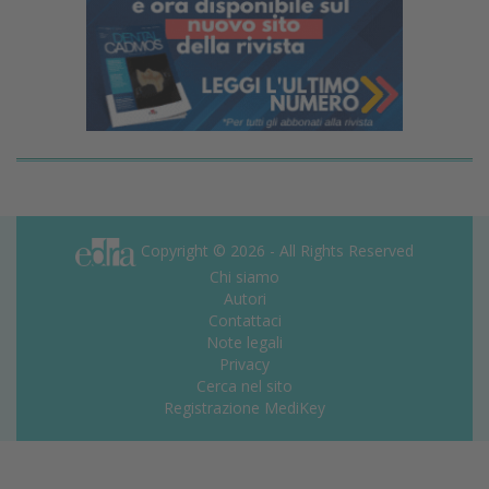
Copyright © 2026 - All Rights Reserved
Chi siamo
Autori
Contattaci
Note legali
Privacy
Cerca nel sito
Registrazione MediKey