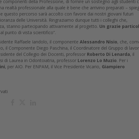
e componenti della Professione, di fornire un sostegno agli studenti 
na realtà professionale alla quale è bene che arrivino preparati – spieg
e questo percorso sarà accolto con favore dai nostri giovani futuri
oranza delle Università. Ringraziamo dunque tutti i colleghi che,
denza, stanno partecipando attivamente al progetto.
Un grazie partico
al punto di vista scientifico”.
residente Raffaele Iandolo, il componente
Alessandro Nisio
, che, com
ifico, il Componente Diego Paschina, il Coordinatore del Gruppo di lavo
Presidente del Collegio dei Docenti, professor
Roberto Di Lenarda
, il
si di Laurea in Odontoiatria, professor
Lorenzo Lo Muzio
. Per i
ini
, per AIO. Per ENPAM, il Vice Presidente Vicario,
Giampiero
rvati