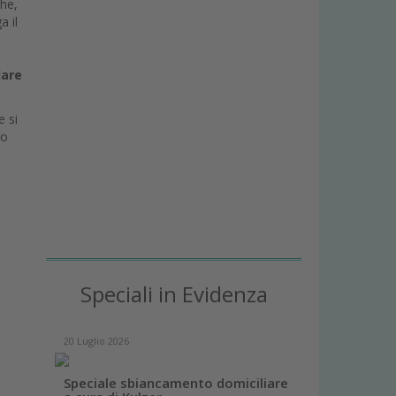
che,
a il
lare
e si
ro
Speciali in Evidenza
20 Luglio 2026
Speciale sbiancamento domiciliare