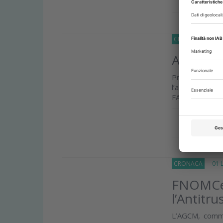
CRONACA
10 Lu
Assembl
Presentato i
l’aggiornament
FAD
Approfond
CRONACA
01 Lu
FNOMCeO
l’Antitru
L’AGCM, commen