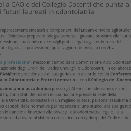
ella CAO e del Collegio Docenti che punta a
 futuri laureati in odontoiatria
, rappresentanti sindacali e componenti dell’Enpam e rivolte agli studen
ria. Obiettivo: preparare adeguatamente i giovani, prossimi alla laurea
essione, spaziando dai consigli pratici legati agli iter burocratici,
ente legati alla professione, quali l’aggiornamento, la corretta
ci.
la professione
”, messo in campo dalla Commissione Albo Odontoiat
azionale degli Ordini dei Medici Chirurghi e Odontoiatri), in collabora
NPAM
(l’ente previdenziale di categoria), e in accordo con la
Conferen
a in Odontoiatria e Protesi dentaria
e con il
Collegio dei Docent
rossimo anno accademico
presso gli Atenei che aderiranno, e che
tari, sono stati definiti ieri in una riunione presso la sede della
lle Università, consisterà in un migliaio di slide, personalizzabili ma 
i capitoli: dalle normative per l’apertura di uno studio, alla sua gesti
 con le banche e finanziari alla privacy, dall’odontoiatria legale, alla
ino ad arrivare al sistema ordinistico, con i principi del Codice e del