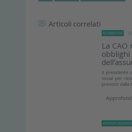
Articoli correlati
NORMATIVE
30 L
La CAO ri
obblighi
dell’assu
Il presidente 
social per ri
previsto dalla 
Approfond
APPROFONDIMEN