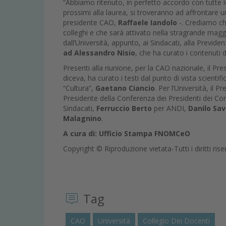
“Abbiamo ritenuto, in perfetto accordo con tutte l
prossimi alla laurea, si troveranno ad affrontare u
presidente CAO,
Raffaele Iandolo
-. Crediamo ch
colleghi e che sarà attivato nella stragrande maggi
dall’Università, appunto, ai Sindacati, alla Previ
ad Alessandro Nisio
, che ha curato i contenuti d
Presenti alla riunione, per la CAO nazionale, il P
diceva, ha curato i testi dal punto di vista scient
“Cultura”,
Gaetano Ciancio
. Per l’Università, il 
Presidente della Conferenza dei Presidenti dei Cor
Sindacati,
Ferruccio Berto
per ANDI,
Danilo Sav
Malagnino
.
A cura di: Ufficio Stampa FNOMCeO
Copyright © Riproduzione vietata-Tutti i diritti rise
Tag
CAO
Università
Collegio Dei Docenti