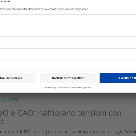
glio 2026
ea della CAO Nazionale
l nuovo nomenclatore delle prestazioni odontoiatriche
o sul lavori di modifica del Codice deontologico, i prossimi cors
isci
glio 2026
 e CAO: riaffiorano tensioni con
st
tando il DDL sulle professioni sanitari, riferendosi agli Ordini