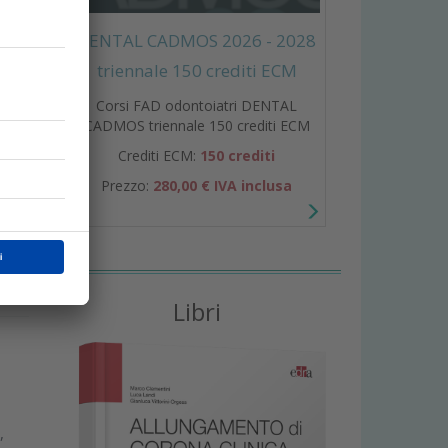
DENTAL CADMOS 2026 - 2028
triennale 150 crediti ECM
Corsi FAD odontoiatri DENTAL
CADMOS triennale 150 crediti ECM
,
Crediti ECM:
150 crediti
i
Prezzo:
280,00 € IVA inclusa
Libri
,