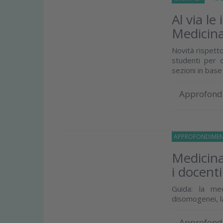
Al via le
Medicina
Novità rispetto
studenti per 
sezioni in base a
Approfond
APPROFONDIMEN
Medicina
i docenti
Guida: la me
disomogenei, l
Approfond