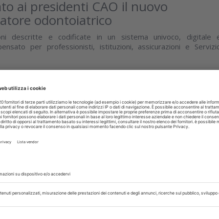
to ai presidenti CAO il nuovo
tore odontoiatrico
ni descritte e codificate in un sistema univoco, digitale 
pensato per professionisti, istituzioni, assicurazioni e Servizi
isci
uglio 2026
odontoiatrico deve essere
ato un problema di salute pubblica
nale ha presentato un documento con criticità e propost
er contrastare un fenomeno che coinvolge oltre 200mila persone
stato il Vicepresidente Nazionale...
isci