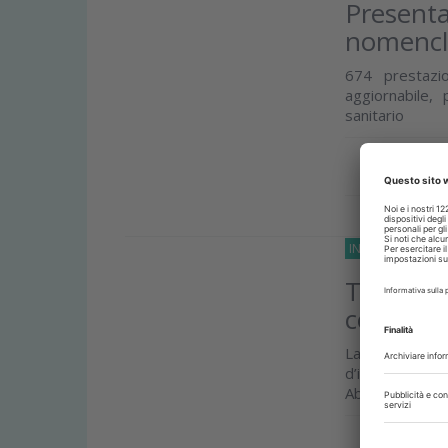
Presenta
nomencla
674 prestazio
aggiornabile, 
sanitario
Approfond
INTERVISTE
20 L
Turismo 
consider
La CAO Nazio
d’intervento p
Abbiamo intervi
Approfond