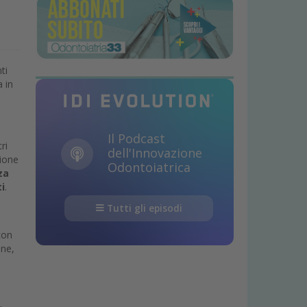
ti
 in
Il Podcast
ri
dell'Innovazione
zione
Odontoiatrica
za
i
.
Tutti gli episodi
con
one,