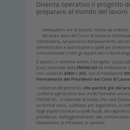
Diventa operativo il progetto d
preparare al mondo del lavoro i
Ventiquattro ore di lezione, tenute da ordinisti
del sesto anno del Corso di laurea in Odontoiat
Odontoiatria, nel percorso dell’avviamento alla prof
amministrativi e autorizzativi a quelli più strettam
comunicazione e tutti gli aspetti etici e deontologi
È questo, in estrema sintesi, il progetto “
Avvio al
(Cao) nazionale della
FNOMCeO
(la Federazione n
con i sindacati
ANDI
e
AIO
, con la Fondazione
E
Permanente dei Presidenti dei Corsi di Laure
I contenuti del percorso,
che partirà già dal p
conferirà agli studenti due crediti formativi universi
FNOMCeO. Il materiale di studio, che sarà fornito a
un format unico, suddivise, per argomento, in undic
dagli aspetti societari a quelli fiscali, dai rapporti
previdenza, dall’aggiornamento alla comunicazione s
Giuramento, le infrazioni, le sanzioni.