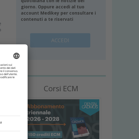
quotidiana con le notizie del
giorno. Oppure accedi al tuo
account Medikey per consultare i
contenuti a te riservati
e
o
ACCEDI
Corsi ECM
e
.