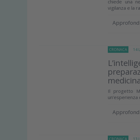
chiede una net
vigilanza e la 
Approfond
CRONACA
14 Lu
L’intelli
preparaz
medicina
Il progetto M
un’esperienza 
Approfond
CRONACA
13 Lu