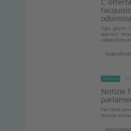
L’ offer
l’acquisi
odontoia
Ogni giorno m
approcci tera
riabilitazioni s
Approfond
CRONACA
27 Lu
Notizie 
parlame
Per l’Ente prev
durante un’inte
Approfond