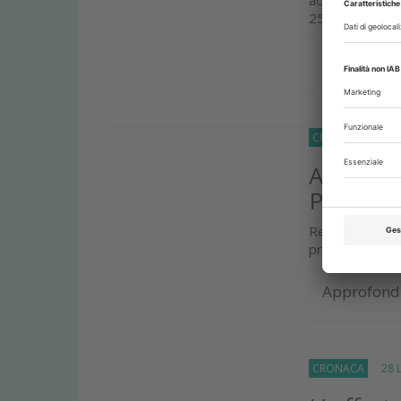
25 agosto
Approfond
CRONACA
30 Lu
Al via pr
Piemont
Regione Piemo
progetto scree
Approfond
CRONACA
28 Lu