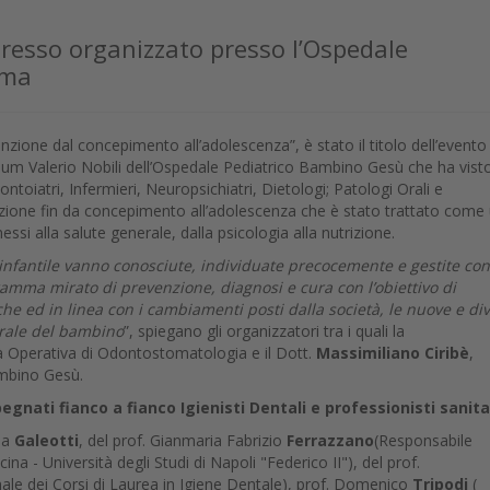
gresso organizzato presso l’Ospedale
oma
enzione dal concepimento all’adolescenza”, è stato il titolo dell’evento
ium Valerio Nobili dell’Ospedale Pediatrico Bambino Gesù che ha visto
ontoiatri, Infermieri, Neuropsichiatri, Dietologi; Patologi Orali e
nzione fin da concepimento all’adolescenza che è stato trattato come
ssi alla salute generale, dalla psicologia alla nutrizione.
nfantile vanno conosciute, individuate precocemente e gestite con
gramma mirato di prevenzione, diagnosi e cura con l’obiettivo di
che ed in linea con i cambiamenti posti dalla società, le nuove e di
orale del bambino
”, spiegano gli organizzatori tra i quali la
tà Operativa di Odontostomatologia e il Dott.
Massimiliano Ciribè
,
ambino Gesù.
gnati fianco a fianco Igienisti Dentali e professionisti sanitar
ssa
Galeotti
, del prof. Gianmaria Fabrizio
Ferrazzano
(Responsabile
a - Università degli Studi di Napoli "Federico II"), del prof.
e dei Corsi di Laurea in Igiene Dentale), prof. Domenico
Tripodi
(