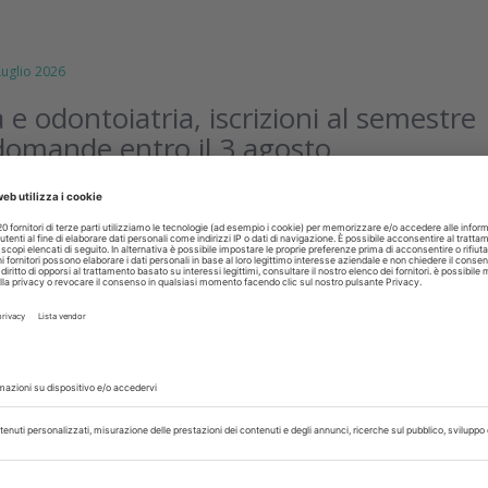
glio 2026
 e odontoiatria, iscrizioni al semestre
domande entro il 3 agosto
embre iniziano le lezioni del semestre aperto, queste le novit
ivate
isci
glio 2026
dra ECM: formazione d’estate con il
conto fino al 25 agosto
i Summer Edra ECM, una promozione speciale che consente d
i i corsi del catalogo formativo ECM con il 20% di sconto, fino a