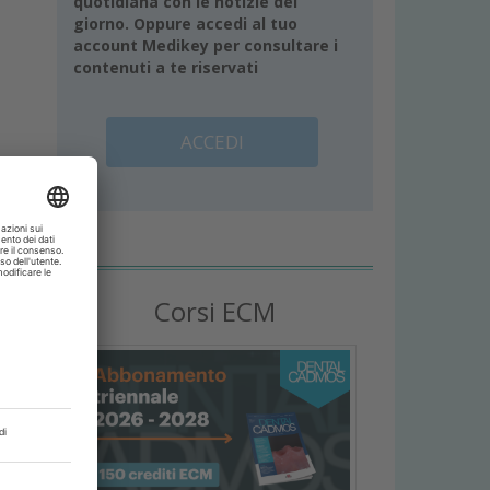
quotidiana con le notizie del
giorno. Oppure accedi al tuo
account Medikey per consultare i
contenuti a te riservati
ACCEDI
à
Corsi ECM
i
l