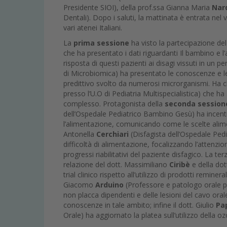
Presidente SIOI), della prof.ssa Gianna Maria
Nar
Dentali). Dopo i saluti, la mattinata è entrata nel 
vari atenei Italiani.
La
prima sessione
ha visto la partecipazione de
che ha presentato i dati riguardanti Il bambino e
risposta di questi pazienti ai disagi vissuti in un p
di Microbiomica) ha presentato le conoscenze e le 
predittivo svolto da numerosi microrganismi. Ha c
presso l’U.O di Pediatria Multispecialistica) che ha
complesso. Protagonista della
seconda session
dell’Ospedale Pediatrico Bambino Gesù) ha incentra
l’alimentazione, comunicando come le scelte alimen
Antonella
Cerchiari
(Disfagista dell’Ospedale Ped
difficoltà di alimentazione, focalizzando l’attenzi
progressi riabilitativi del paziente disfagico. La te
relazione del dott. Massimiliano
Ciribè
e della do
trial clinico rispetto all’utilizzo di prodotti remine
Giacomo
Arduino
(Professore e patologo orale pre
non placca dipendenti e delle lesioni del cavo oral
conoscenze in tale ambito; infine il dott. Giulio
Pa
Orale) ha aggiornato la platea sull’utilizzo della o