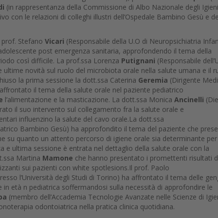
di
(in rappresentanza della Commissione di Albo Nazionale degli Igieni
vivo con le relazioni di colleghi illustri dell’Ospedale Bambino Gesù e de
l prof. Stefano
Vicari
(Responsabile della U.O di Neuropsichiatria Infan
 l’adolescente post emergenza sanitaria, approfondendo il tema della
eriodo così difficile. La prof.ssa Lorenza
Putignani
(Responsabile dell’
ultime novità sul ruolo del microbiota orale nella salute umana e il r
hiuso la prima sessione la dott.ssa Caterina
Geremia
(Dirigente Med
 affrontato il tema della salute orale nel paziente pediatrico
e
l’alimentazione e la masticazione. La dott.ssa Monica
Ancinelli
(Die
to il suo intervento sul collegamento fra la salute orale e
tari influenzino la salute del cavo orale.La dott.ssa
iatrico Bambino Gesù) ha approfondito il tema del paziente che pres
one su quanto un attento percorso di igiene orale sia determinante per 
rza e ultima sessione è entrata nel dettaglio della salute orale con la
tt.ssa Martina
Mamone
che hanno presentato i promettenti risultati d
ralizzanti sui pazienti con white spotlesions.Il prof. Paolo
sso l’Università degli Studi di Torino) ha affrontato il tema delle geng
e in età n pediatrica soffermandosi sulla necessità di approfondire le
pa
(membro dell’Accademia Tecnologie Avanzate nelle Scienze di Igi
zonoterapia odontoiatrica nella pratica clinica quotidiana.