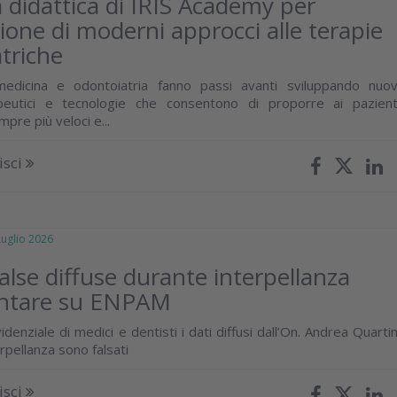
ta didattica di IRIS Academy per
zione di moderni approcci alle terapie
triche
edicina e odontoiatria fanno passi avanti sviluppando nuov
peutici e tecnologie che consentono di proporre ai pazient
empre più veloci e...
isci
glio 2026
false diffuse durante interpellanza
ntare su ENPAM
idenziale di medici e dentisti i dati diffusi dall’On. Andrea Quartin
rpellanza sono falsati
isci