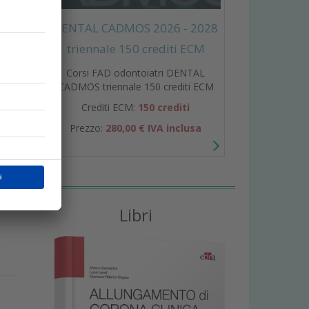
DENTAL CADMOS 2026 - 2028
triennale 150 crediti ECM
Corsi FAD odontoiatri DENTAL
CADMOS triennale 150 crediti ECM
Crediti ECM:
150 crediti
Prezzo:
280,00 € IVA inclusa
o
Libri