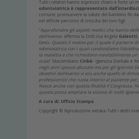
Tutti i relatori hanno espresso chiaro e forte u
odontoiatrica è rappresentato dall’interdisci
comune: promuovere la salute del bambino fin dall
nel difficile percorso di crescita dei loro figli.
“
Approfondire gli aspetti medici che hanno delle
dell’evento-
afferma la Dott.ssa Angela
Galeotti
Gesù-
Questo il motivo per il quale il parterre di
odontoiatrica con i quali condividiamo l’obiet
la malattia e che richiedono inevitabilmente un 
orale
” Massimiliano
Ciribè
- Igienista Dentale e Re
negli anni spesso abusato ma per gli Igienisti Den
obiettivi dell’evento vi era anche quello di dim
professionisti che ruota intorno al paziente per 
Nasce anche con questa finalità il Congresso. Na
questa possa ampliare la visione di molti Igienis
A cura di: Ufficio Stampa
Copyright © Riproduzione vietata-Tutti i diritti rise