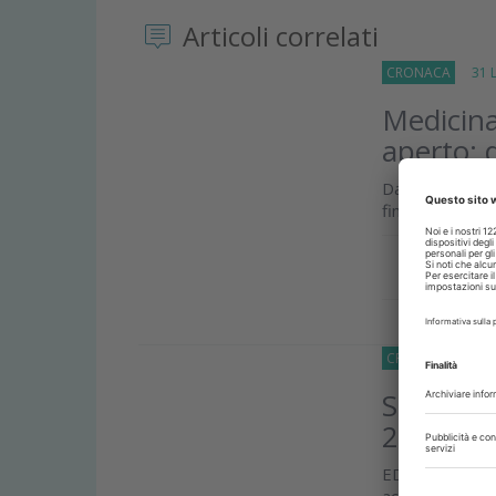
Articoli correlati
CRONACA
31 Lu
Medicina
aperto: 
Dal primo sett
fino ad ora att
Approfond
CRONACA
31 Lu
Summer E
20% di s
EDRA lancia 
accedere a tutt