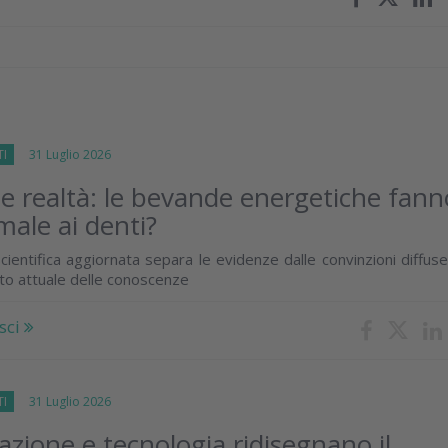
TI
31 Luglio 2026
 e realtà: le bevande energetiche fann
male ai denti?
cientifica aggiornata separa le evidenze dalle convinzioni diffus
ato attuale delle conoscenze
sci
TI
31 Luglio 2026
zione e tecnologia ridisegnano il