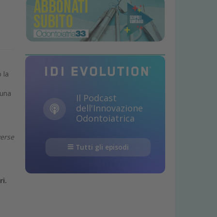
 la
 una
Il Podcast
dell'Innovazione
Odontoiatrica
verse
Tutti gli episodi
i.