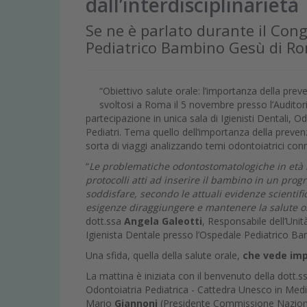
dall’interdisciplinarietà
Se ne è parlato durante il Con
Pediatrico Bambino Gesù di R
“Obiettivo salute orale: l’importanza della prev
svoltosi a Roma il 5 novembre presso l’Auditor
partecipazione in unica sala di Igienisti Dentali, Od
Pediatri. Tema quello dell’importanza della preve
sorta di viaggi analizzando temi odontoiatrici conne
“
Le problematiche odontostomatologiche in età i
protocolli atti ad inserire il bambino in un pro
soddisfare, secondo le attuali evidenze scientifi
esigenze di
raggiungere e mantenere la salute 
dott.ssa
Angela Galeotti
, Responsabile dell’Uni
Igienista Dentale presso l’Ospedale Pediatrico B
Una sfida, quella della salute orale,
che vede impe
La mattina è iniziata con il benvenuto della dott.
Odontoiatria Pediatrica - Cattedra Unesco in Medicin
Mario
Giannoni
(Presidente Commissione Nazional