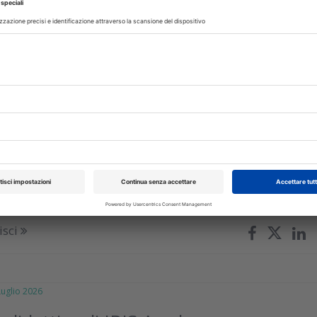
isci
glio 2026
ogetto di odontoiatria sociale in
e
nte e Consulta delle Fondazioni di Origine Bancaria finanzian
ning neonatale e odontoiatria solidale
isci
glio 2026