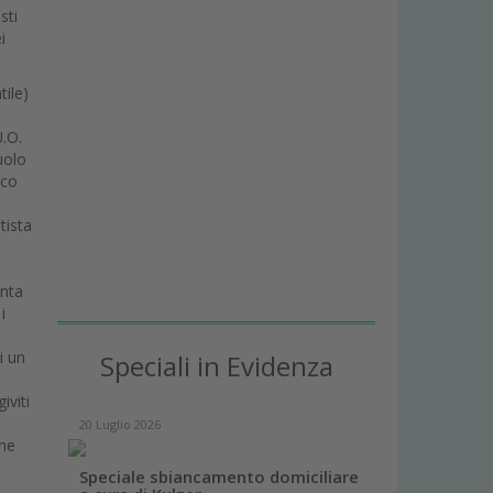
sti
i
tile)
U.O.
uolo
ico
tista
enta
i
i un
Speciali in Evidenza
iviti
20 Luglio 2026
ene
Speciale sbiancamento domiciliare