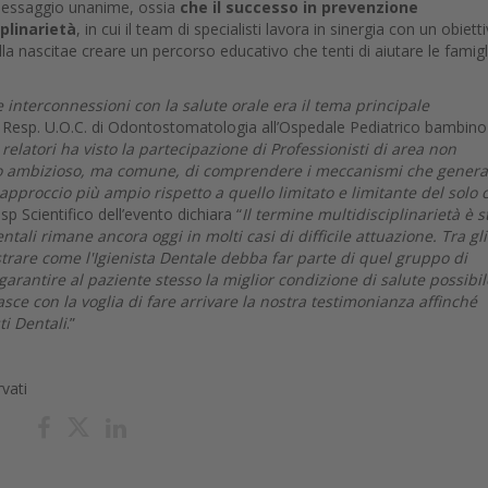
n messaggio unanime, ossia
che il successo in prevenzione
plinarietà
, in cui il team di specialisti lavora in sinergia con un obiett
a nascitae creare un percorso educativo che tenti di aiutare le famigl
 interconnessioni con la salute orale era il tema principale
, Resp. U.O.C. di Odontostomatologia all’Ospedale Pediatrico bambino
 relatori ha visto la partecipazione di Professionisti di area non
tivo ambizioso, ma comune, di comprendere i meccanismi che gener
approccio più ampio rispetto a quello limitato e limitante del solo 
sp Scientifico dell’evento dichiara “
Il termine multidisciplinarietà è s
tali rimane ancora oggi in molti casi di difficile attuazione. Tra gli
ostrare come l'Igienista Dentale debba far parte di quel gruppo di
garantire al paziente stesso la miglior condizione di salute possibil
sce con la voglia di fare arrivare la nostra testimonianza affinché
ti Dentali
.”
rvati