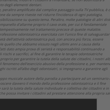
to degli elementi dentari.
, peraltro amplificato dal complice passaggio sulla TV pubblica, è 
one da sempre riveste nel ridurre l’incidenza di ogni patologia,
sibilizzazione su questo tema.
Peraltro, molte patologie di altri dist
mpanello d'allarme proprio il cavo orale, per cui è fondamentale
re tempestivamente nel trattamento precoce di queste malattie.
ofessione odontoiatrica esercitata con l'unico fine di salvaguardar
ietà dell'attività odontoiatrica può, con ancora più forza, essere
le quello che abbiamo vissuto negli ultimi anni a causa della
atti dato ampia prova di serietà e responsabilità continuando a
rischi e sacrifici, al fine di garantire le terapie odontoiatriche
proprio per garantire la tutela della salute dei cittadini, i nostri alb
il fenomeno dell'esercizio abusivo della professione e, per manten
ghi iscritti all’albo degli odontoiatri, si impegnano a garantire agli
ruppo musicale autore della parodia a partecipare ad un seminario 
oscere davvero il mondo della professione odontoiatrica e il fine
rà la tutela della salute individuale e collettiva dei cittadini e in
e possa invitare i cittadini ad prestare attenzione alla propria sa