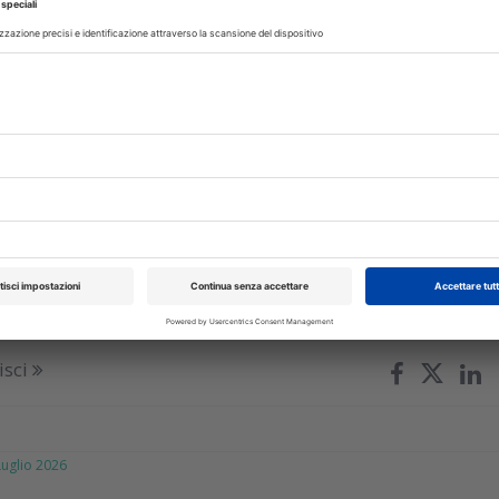
i i corsi del catalogo formativo ECM con il 20% di sconto, fino a
isci
glio 2026
ogetto di odontoiatria sociale in
e
nte e Consulta delle Fondazioni di Origine Bancaria finanzian
ning neonatale e odontoiatria solidale
isci
glio 2026