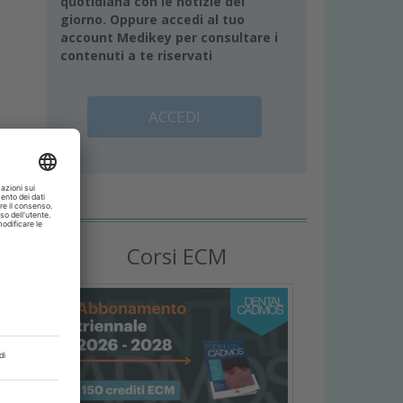
quotidiana con le notizie del
giorno. Oppure accedi al tuo
account Medikey per consultare i
contenuti a te riservati
ACCEDI
à
Corsi ECM
i