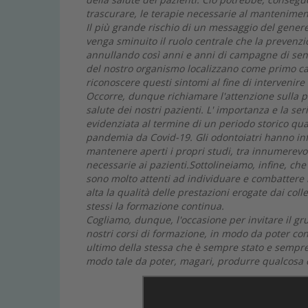
trascurare, le terapie necessarie al mantenimen
Il più grande rischio di un messaggio del genere
venga sminuito il ruolo centrale che la prevenzi
annullando così anni e anni di campagne di sen
del nostro organismo localizzano come primo ca
riconoscere questi sintomi al fine di interveni
Occorre, dunque richiamare l'attenzione sulla pr
salute dei nostri pazienti.
L' importanza e la ser
evidenziata al termine di un periodo storico qua
pandemia da Covid-19. Gli odontoiatri hanno inf
mantenere aperti i propri studi, tra innumerevoli 
necessarie ai pazienti.
Sottolineiamo, infine, che 
sono molto attenti ad individuare e combattere 
alta la qualità delle prestazioni erogate dai colle
stessi la formazione continua.
Cogliamo, dunque, l'occasione per invitare il g
nostri corsi di formazione, in modo da poter con
ultimo della stessa che è sempre stato e sempre sa
modo tale da poter, magari, produrre qualcosa ch