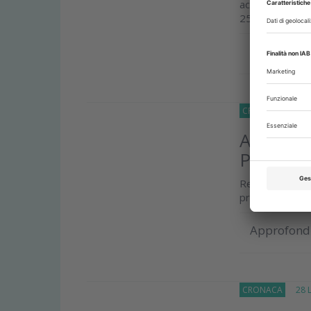
accedere a tutt
25 agosto
Approfond
CRONACA
30 Lu
Al via pr
Piemont
Regione Piemo
progetto scree
Approfond
CRONACA
28 Lu