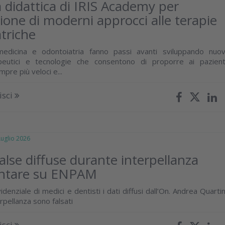
ta didattica di IRIS Academy per
zione di moderni approcci alle terapie
triche
edicina e odontoiatria fanno passi avanti sviluppando nuov
peutici e tecnologie che consentono di proporre ai pazient
empre più veloci e...
isci
glio 2026
false diffuse durante interpellanza
ntare su ENPAM
idenziale di medici e dentisti i dati diffusi dall’On. Andrea Quartin
rpellanza sono falsati
isci