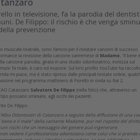
atanzaro
lo in televisione, fa la parodia del dentis
muni. De Filippo: il rischio è che venga sminu
 della prevenzione
musicale-teatrale, sono famosi per il rivisitare canzoni di successo
rformance la revisione della canzone sanremese di
Madame
, “il bene e
della canzone parodia, girata in uno studio odontoiatrico, ironizza sul
 comuni: fa male, è caro ed evasore. Sul loro profilo YouTube ha raccolt
mila mi piace, ma è stato ripreso dalle principali testate online, qualc
visione nel programma mattiniero di Fiorello in onda su Rai 2.
e CAO Catanzaro
Salvatore De Filippo
(nella foto) che, attraverso un
ipo possano sminuire, agli occhi dei pazienti.
ente De Filippo.
l'Albo Odontoiatri di Catanzaro a seguito della diffusione di una co
 bene e il male" della cantante Madame, pur nel rispetto del diritt
alcuni rischi che un messaggio del genere può ingenerare.
 a non vedere il professionista odontoiatra come colui che si prende 
entemente, indurre i cittadini a rimandare, se non addirittura a