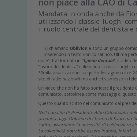
non piace alla CAO di C
Mandata in onda anche da Fiorel
utilizzando i classici luoghi co
il ruolo centrale del dentista e
Si chiamano
Oblivion
e sono un gruppo comico 
inserendo un testo ironico satirico. Ultima pe
male”, trasformata in
“Igiene dentale
”. Il video 
“lavoro del dentista” utilizzando i classici luoghi
32mila visualizzazioni su quello Instagram oltre 24
sito di radio nazionali ma anche trasmesso in tele
Un video che non ha fatto sorridere il president
comunicato, sottolinea come messaggi di questo t
Questo quanto scritto nel comunicato dal presid
Nella qualità di Presidente Albo Odontoiatri del
prodotta dagli Oblivion del brano di Sanremo "il
satira, avvertiamo la necessità di evidenziare 
La collettività potrebbe essere indotta, infatti,
della salute dei pazienti. Ciò potrebbe, consegu