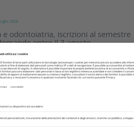
glio 2026
 e odontoiatria, iscrizioni al semestre
domande entro il 3 agosto
embre iniziano le lezioni del semestre aperto, queste le novit
ivate
isci
glio 2026
dra ECM: formazione d’estate con il
conto fino al 25 agosto
i Summer Edra ECM, una promozione speciale che consente d