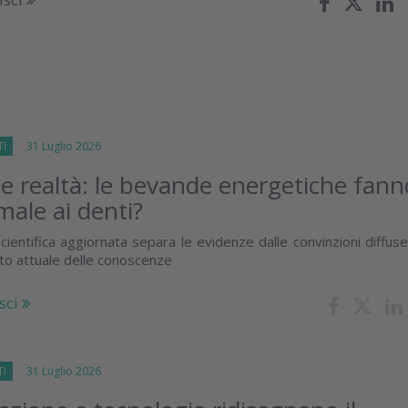
TI
31 Luglio 2026
 e realtà: le bevande energetiche fann
male ai denti?
cientifica aggiornata separa le evidenze dalle convinzioni diffus
ato attuale delle conoscenze
sci
TI
31 Luglio 2026