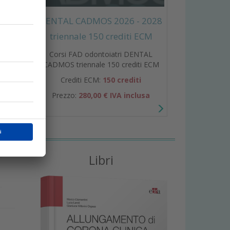
l
DENTAL CADMOS 2026 - 2028
triennale 150 crediti ECM
Corsi FAD odontoiatri DENTAL
CADMOS triennale 150 crediti ECM
Crediti ECM:
150 crediti
Prezzo:
280,00 € IVA inclusa
o
Libri