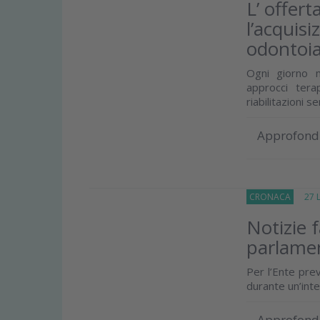
L’ offer
l’acquisi
odontoia
Ogni giorno m
approcci tera
riabilitazioni s
Approfond
CRONACA
27 Lu
Notizie 
parlame
Per l’Ente prev
durante un’inte
Approfond