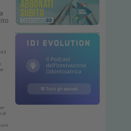
ta
ito
d il
Il Podcast
o
dell'Innovazione
he
Odontoiatrica
Tutti gli episodi
ver
o di
cura