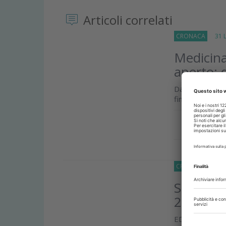
Articoli correlati
CRONACA
31 Lu
Medicina
aperto: 
Dal primo sett
fino ad ora att
Approfond
CRONACA
31 Lu
Summer E
20% di s
EDRA lancia 