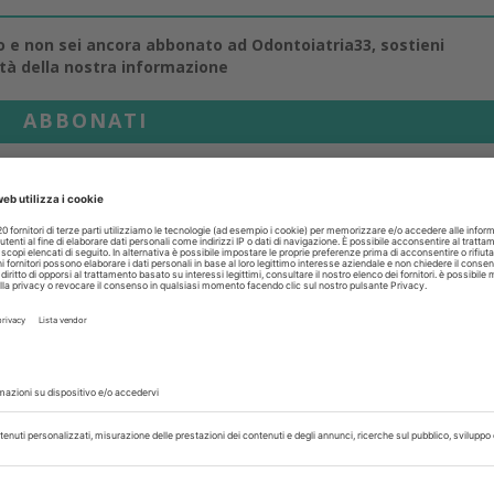
lo e non sei ancora abbonato ad Odontoiatria33, sostieni
ità della nostra informazione
ABBONATI
rvati
uglio 2026