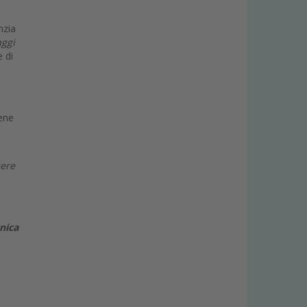
nzia
aggi
 di
iene
cere
nica