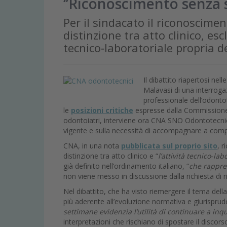
‘’Riconoscimento senza s
Per il sindacato il riconoscimen
distinzione tra atto clinico, esc
tecnico‑laboratoriale propria d
Il dibattito riapertosi ne
Malavasi di una interrogaz
professionale dell’odont
le
posizioni critiche
espresse dalla Commissione A
odontoiatri, interviene ora CNA SNO Odontotecnici
vigente e sulla necessità di accompagnare a comp
CNA, in una nota
pubblicata sul proprio sito
, r
distinzione tra atto clinico e “
l’attività tecnico‑la
già definito nell’ordinamento italiano, “
che rappres
non viene messo in discussione dalla richiesta di
Nel dibattito, che ha visto riemergere il tema del
più aderente all’evoluzione normativa e giurisprude
settimane evidenzia l’utilità di continuare a inq
interpretazioni che rischiano di spostare il discors