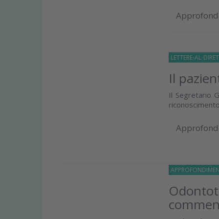
Approfond
LETTERE-AL-DIRE
Il pazien
Il Segretario 
riconoscimento
Approfond
APPROFONDIMEN
Odontote
commento