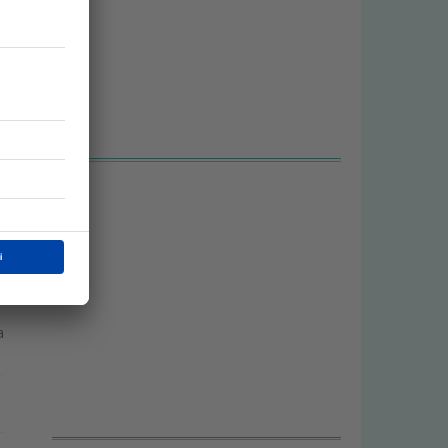
e
e
a