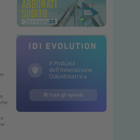
o
Il Podcast
dell'Innovazione
vo
Odontoiatrica
Tutti gli episodi
io
 che
ra
ime