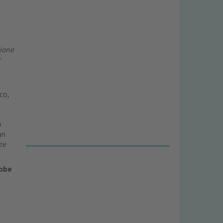
sione
r
ico,
n
un
ze
ebbe
i