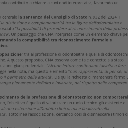
ia contribuito a chiarire alcuni nodi interpretativi, favorendo un
o centrale
la sentenza del Consiglio di Stato
n. 932 del 2024. Il
“
la distinzione e complementarità tra le figure dell’odontoiatra e
nosciuto “
la possibilità di procedere al riconoscimento della profes
tenze
”. Un passaggio che CNA interpreta come un elemento chiave pe
ermando la compatibilità tra riconoscimento formale e
ivo.
pposizione
” tra al professione di odontoiatra e quella di odontotecn
che. A questo proposito, CNA osserva come tale concetto sia stato
uzione giurisprudenziale. “
Alcune letture continuano talvolta a fare
legge nella nota, ma questo elemento “
non rappresenta, di per sé, u
 il perimetro delle attività
”. Da qui la richiesta di mantenere fermo 
manga pienamente definito e invariato, nel rispetto delle competen
noscimento della professione di odontotecnico non comporter
ario, l’obiettivo è quello di valorizzare un ruolo tecnico già esistente e
lcuna estensione all’ambito clinico, ma è finalizzato alla
ata
”, sottolinea l’associazione, cercando così di disinnescare i timori d
.