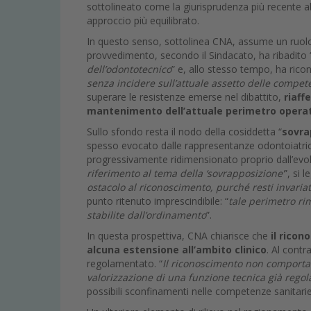
sottolineato come la giurisprudenza più recente abb
approccio più equilibrato.
In questo senso, sottolinea CNA, assume un ruol
provvedimento, secondo il Sindacato, ha ribadito 
dell’odontotecnico
” e, allo stesso tempo, ha rico
senza incidere sull’attuale assetto delle compe
superare le resistenze emerse nel dibattito,
riaff
mantenimento dell’attuale perimetro operat
Sullo sfondo resta il nodo della cosiddetta “
sovra
spesso evocato dalle rappresentanze odontoiatri
progressivamente ridimensionato proprio dall’evol
riferimento al tema della ‘sovrapposizione’
”, si 
ostacolo al riconoscimento, purché resti invariato
punto ritenuto imprescindibile: “
tale perimetro ri
stabilite dall’ordinamento
”.
In questa prospettiva, CNA chiarisce che
il rico
alcuna estensione all’ambito clinico
. Al contr
regolamentato. “
Il riconoscimento non comporta a
valorizzazione di una funzione tecnica già regol
possibili sconfinamenti nelle competenze sanitarie