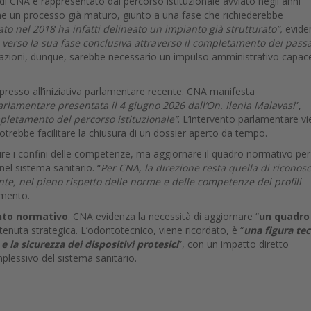
di CNA è rappresentato dal percorso istituzionale avviato negli anni
 come un processo già maturo, giunto a una fase che richiederebbe
iato nel 2018 ha infatti delineato un impianto già strutturato”,
evide
verso la sua fase conclusiva attraverso il completamento dei pass
etazioni, dunque, sarebbe necessario un impulso amministrativo capace
presso all’iniziativa parlamentare recente. CNA manifesta
rlamentare presentata il 4 giugno 2026 dall’On. Ilenia Malavasi
”,
mpletamento del percorso istituzionale”
. L’intervento parlamentare v
otrebbe facilitare la chiusura di un dossier aperto da tempo.
nire i confini delle competenze, ma aggiornare il quadro normativo per
el sistema sanitario. “
Per CNA, la direzione resta quella di riconos
nte, nel pieno rispetto delle norme e delle competenze dei profili
umento.
nto normativo
. CNA evidenza la necessità di aggiornare “
un quadro
itenuta strategica. L’odontotecnico, viene ricordato, è “
una figura tec
e la sicurezza dei dispositivi protesici
”, con un impatto diretto
mplessivo del sistema sanitario.