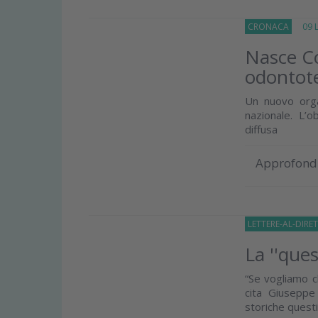
CRONACA
09 Lu
Nasce Co
odontote
Un nuovo orga
nazionale. L’o
diffusa
Approfond
LETTERE-AL-DIRE
La ''que
“Se vogliamo c
cita Giuseppe
storiche questio