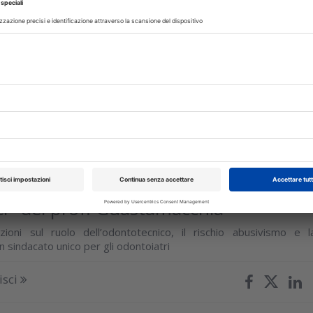
i laboratori odontotecnici
novità del Decreto Sicurezza. ANTLO ricorda le regole e l
 per titolare di laboratorio e studente. Un ripasso che può esser
isci
TTORE
09 Luglio 2026
cnico e non solo: gli ''imperativi
ci'' del prof. Guastamacchia
zioni sul ruolo dell’odontotecnico, il rischio abusivismo e l
n sindacato unico per gli odontoiatri
isci