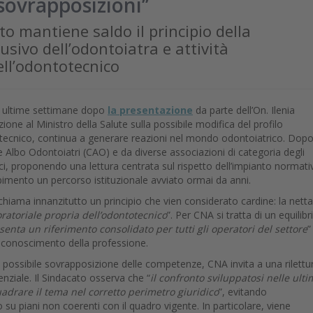
ovrapposizioni’’
to mantiene saldo il principio della
lusivo dell’odontoiatra e attività
ell’odontotecnico
lle ultime settimane dopo
la presentazione
da parte dell’On. Ilenia
ione al Ministro della Salute sulla possibile modifica del profilo
otecnico, continua a generare reazioni nel mondo odontoiatrico. Dop
lbo Odontoiatri (CAO) e da diverse associazioni di categoria degli
, proponendo una lettura centrata sul rispetto dell’impianto normati
imento un percorso istituzionale avviato ormai da anni.
ichiama innanzitutto un principio che vien considerato cardine: la netta
boratoriale propria dell’odontotecnico
”. Per CNA si tratta di un equilibr
enta un riferimento consolidato per tutti gli operatori del settore
”
 riconoscimento della professione.
la possibile sovrapposizione delle competenze, CNA invita a una rilettu
nziale. Il Sindacato osserva che “
il confronto sviluppatosi nelle ult
uadrare il tema nel corretto perimetro giuridico
”, evitando
o su piani non coerenti con il quadro vigente. In particolare, viene