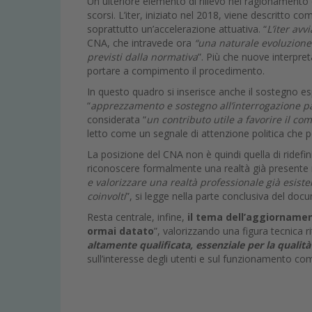
Un ulteriore elemento di rilievo nel ragionamento 
scorsi. L’iter, iniziato nel 2018, viene descritto
soprattutto un’accelerazione attuativa. “
L’iter avv
CNA, che intravede ora
“una naturale evoluzione 
previsti dalla normativa
”. Più che nuove interpr
portare a compimento il procedimento.
In questo quadro si inserisce anche il sostegno es
“
apprezzamento e sostegno all’interrogazione pa
considerata “
un contributo utile a favorire il co
letto come un segnale di attenzione politica che p
La posizione del CNA non è quindi quella di ridefi
riconoscere formalmente una realtà già presente n
e valorizzare una realtà professionale già esiste
coinvolti
”, si legge nella parte conclusiva del doc
Resta centrale, infine,
il tema dell’aggiorname
ormai datato
”, valorizzando una figura tecnica r
altamente qualificata, essenziale per la qualità 
sull’interesse degli utenti e sul funzionamento co