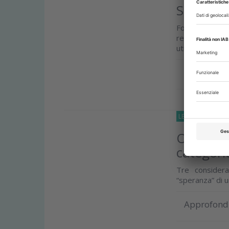
Stage ne
Focus sulle 
responsabilità
utile
Approfond
LETTERE-AL-DIRE
Odontote
categori
Tre considera
“speranza” di u
Approfond