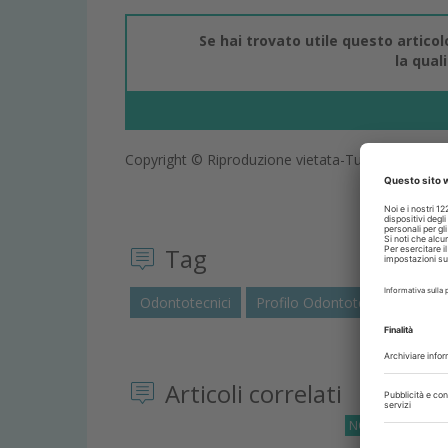
Se hai trovato utile questo artico
la qual
Copyright © Riproduzione vietata-Tutti i diritti rise
Tag
Odontotecnici
Profilo Odontotecnici
Articoli correlati
NORMATIVE
29 L