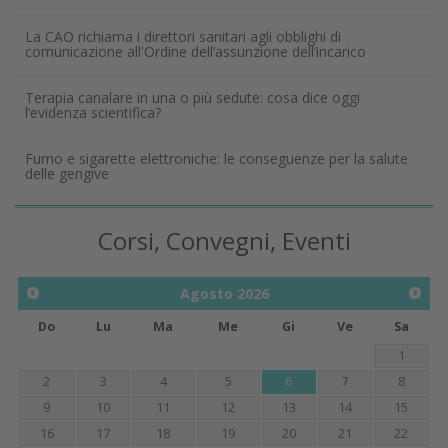
La CAO richiama i direttori sanitari agli obblighi di
comunicazione all'Ordine dell’assunzione dell’incarico
Terapia canalare in una o più sedute: cosa dice oggi
l’evidenza scientifica?
Fumo e sigarette elettroniche: le conseguenze per la salute
delle gengive
Corsi, Convegni, Eventi
Agosto
2026
Do
Lu
Ma
Me
Gi
Ve
Sa
1
2
3
4
5
6
7
8
9
10
11
12
13
14
15
16
17
18
19
20
21
22