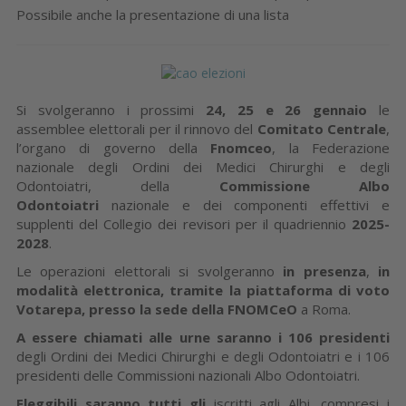
Possibile anche la presentazione di una lista
Si svolgeranno i prossimi
24, 25 e 26 gennaio
le
assemblee elettorali per il rinnovo del
Comitato Centrale
,
l’organo di governo della
Fnomceo
, la Federazione
nazionale degli Ordini dei Medici Chirurghi e degli
Odontoiatri, della
Commissione Albo
Odontoiatri
nazionale e dei componenti effettivi e
supplenti del Collegio dei revisori per il quadriennio
2025-
2028
.
Le operazioni elettorali si svolgeranno
in presenza
,
in
modalità elettronica, tramite la piattaforma di voto
Votarepa, presso la sede della
FNOMCeO
a Roma.
A essere chiamati alle urne saranno i 106 presidenti
degli Ordini dei Medici Chirurghi e degli Odontoiatri e i 106
presidenti delle Commissioni nazionali Albo Odontoiatri.
Eleggibili saranno tutti gli
iscritti agli Albi, compresi i