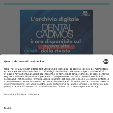
I più letti
Disinfettare lo spazzolino: i consigli da dare ai pazienti