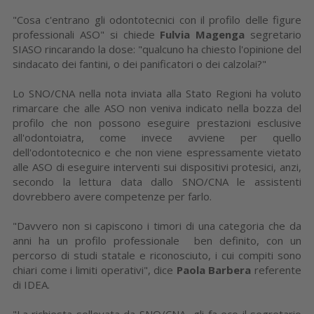
"Cosa c'entrano gli odontotecnici con il profilo delle figure
professionali ASO" si chiede
Fulvia Magenga
segretario
SIASO rincarando la dose: "qualcuno ha chiesto l'opinione del
sindacato dei fantini, o dei panificatori o dei calzolai?"
Lo SNO/CNA nella nota inviata alla Stato Regioni ha voluto
rimarcare che alle ASO non veniva indicato nella bozza del
profilo che non possono eseguire prestazioni esclusive
all'odontoiatra, come invece avviene per quello
dell'odontotecnico e che non viene espressamente vietato
alle ASO di eseguire interventi sui dispositivi protesici, anzi,
secondo la lettura data dallo SNO/CNA le assistenti
dovrebbero avere competenze per farlo.
"Davvero non si capiscono i timori di una categoria che da
anni ha un profilo professionale ben definito, con un
percorso di studi statale e riconosciuto, i cui compiti sono
chiari come i limiti operativi", dice
Paola Barbera
referente
di IDEA.
"La richiesta sollevata da SNO/CNA -gli fa eco il segretario