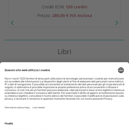
Crediti ECM:
150 crediti
Prezzo:
280,00 € IVA inclusa
Libri