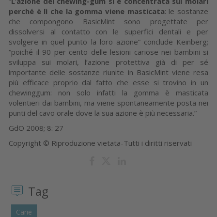
“
L’azione del chewing-gum si è concentrata sui molari
perché è lì che la gomma viene masticata
: le sostanze
che compongono BasicMint sono progettate per
dissolversi al contatto con le superfici dentali e per
svolgere in quel punto la loro azione” conclude Keinberg;
“poiché il 90 per cento delle lesioni cariose nei bambini si
sviluppa sui molari, l’azione protettiva già di per sé
importante delle sostanze riunite in BasicMint viene resa
più efficace proprio dal fatto che esse si trovino in un
chewinggum: non solo infatti la gomma è masticata
volentieri dai bambini, ma viene spontaneamente posta nei
punti del cavo orale dove la sua azione è più necessaria.”
GdO 2008; 8: 27
Copyright © Riproduzione vietata-Tutti i diritti riservati
Tag
Carie