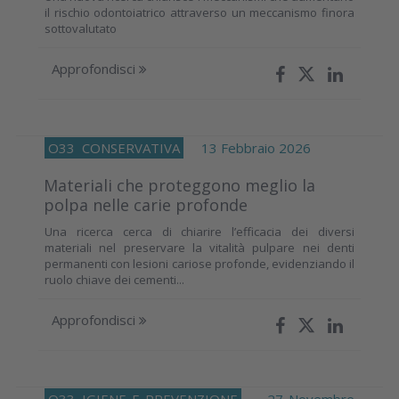
il rischio odontoiatrico attraverso un meccanismo finora
sottovalutato
Approfondisci
O33
CONSERVATIVA
13 Febbraio 2026
Materiali che proteggono meglio la
polpa nelle carie profonde
Una ricerca cerca di chiarire l’efficacia dei diversi
materiali nel preservare la vitalità pulpare nei denti
permanenti con lesioni cariose profonde, evidenziando il
ruolo chiave dei cementi...
Approfondisci
O33
IGIENE-E-PREVENZIONE
27 Novembre