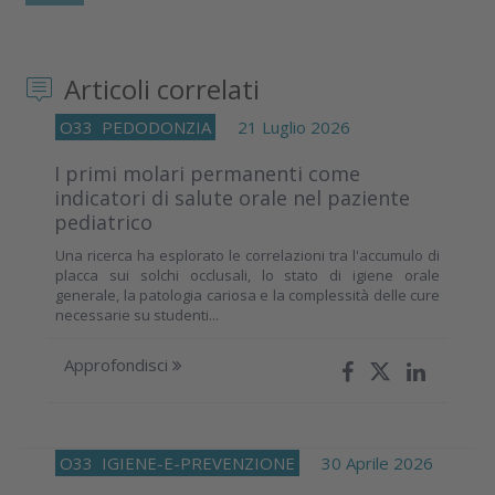
Articoli correlati
O33
PEDODONZIA
21 Luglio 2026
I primi molari permanenti come
indicatori di salute orale nel paziente
pediatrico
Una ricerca ha esplorato le correlazioni tra l'accumulo di
placca sui solchi occlusali, lo stato di igiene orale
generale, la patologia cariosa e la complessità delle cure
necessarie su studenti...
Approfondisci
O33
IGIENE-E-PREVENZIONE
30 Aprile 2026