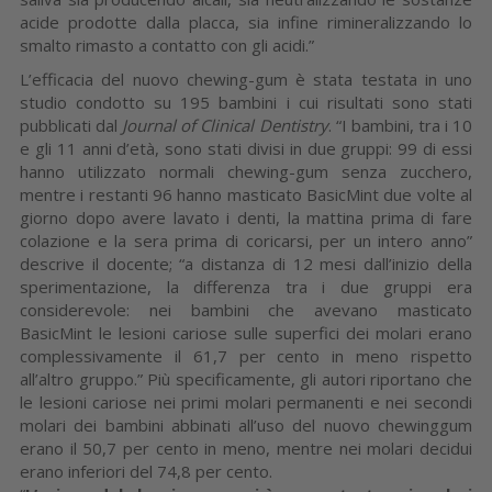
acide prodotte dalla placca, sia infine rimineralizzando lo
smalto rimasto a contatto con gli acidi.”
L’efficacia del nuovo chewing-gum è stata testata in uno
studio condotto su 195 bambini i cui risultati sono stati
pubblicati dal
Journal of Clinical Dentistry
. “I bambini, tra i 10
e gli 11 anni d’età, sono stati divisi in due gruppi: 99 di essi
hanno utilizzato normali chewing-gum senza zucchero,
mentre i restanti 96 hanno masticato BasicMint due volte al
giorno dopo avere lavato i denti, la mattina prima di fare
colazione e la sera prima di coricarsi, per un intero anno”
descrive il docente; “a distanza di 12 mesi dall’inizio della
sperimentazione, la differenza tra i due gruppi era
considerevole: nei bambini che avevano masticato
BasicMint le lesioni cariose sulle superfici dei molari erano
complessivamente il 61,7 per cento in meno rispetto
all’altro gruppo.” Più specificamente, gli autori riportano che
le lesioni cariose nei primi molari permanenti e nei secondi
molari dei bambini abbinati all’uso del nuovo chewinggum
erano il 50,7 per cento in meno, mentre nei molari decidui
erano inferiori del 74,8 per cento.