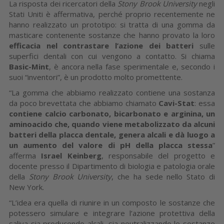
La risposta dei ricercatori della
Stony Brook University
negli
Stati Uniti è affermativa, perché proprio recentemente ne
hanno realizzato un prototipo: si tratta di una gomma da
masticare contenente sostanze che hanno provato la loro
efficacia nel contrastare l’azione dei batteri
sulle
superfici dentali con cui vengono a contatto. Si chiama
Basic-Mint
, è ancora nella fase sperimentale e, secondo i
suoi “inventori”, è un prodotto molto promettente.
“La gomma che abbiamo realizzato contiene una sostanza
da poco brevettata che abbiamo chiamato
Cavi-Stat
: essa
contiene calcio carbonato, bicarbonato e arginina, un
aminoacido che, quando viene metabolizzato da alcuni
batteri della placca dentale, genera alcali e dà luogo a
un aumento del valore di pH della placca stessa
”
afferma
Israel Keinberg
, responsabile del progetto e
docente presso il Dipartimento di biologia e patologia orale
della
Stony Brook University
, che ha sede nello Stato di
New York.
“L’idea era quella di riunire in un composto le sostanze che
potessero simulare e integrare l’azione protettiva della
saliva sia producendo alcali, sia neutralizzando le sostanze