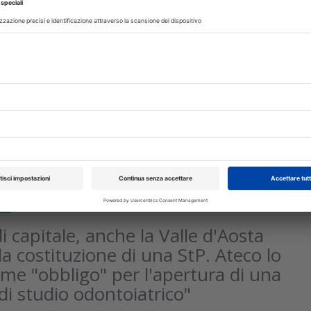
ennaio 2025
rile 2025 la nuova classificazione dei
ATECO
uello degli odontotecnici, non cambierà quello degli stud
ATECO è il codice che identifica l’attività economica
isci
TI
22 Febbraio 2017
i capitale, anche la Valle d'Aosta
la costituzione di una StP. Ateco lo
ome "obbligo" per l'apertura di una
 di studio odontoiatrico"