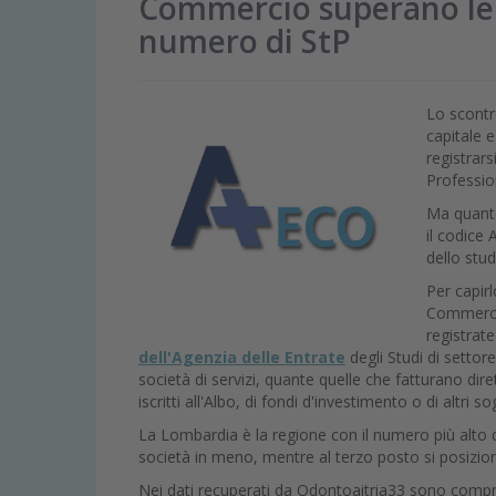
Commercio superano le 5 
numero di StP
Lo scontro
capitale e
registrars
Profession
Ma quante
il codice 
dello stud
Per capir
Commercio
registrate
dell'Agenzia delle Entrate
degli Studi di settor
società di servizi, quante quelle che fatturano dir
iscritti all'Albo, di fondi d'investimento o di altri 
La Lombardia è la regione con il numero più alto d
società in meno, mentre al terzo posto si posizion
Nei dati recuperati da Odontoaitria33 sono compr