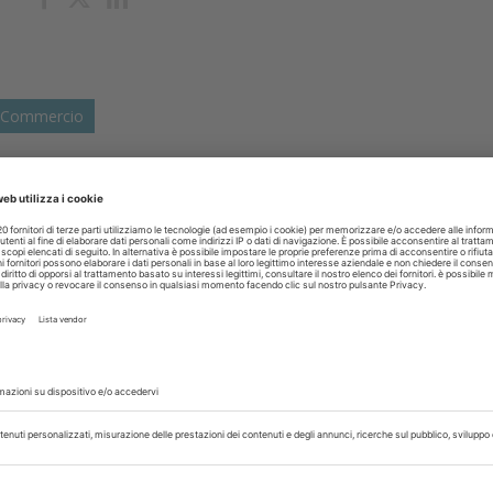
 Commercio
glio 2025
 referenti stabili ISTAT per i codici
opo le perplessità su alcuni codici assegnati a figure sanitari
i: onorati di essere la prima associazione odontoiatrica coinvolta
isci