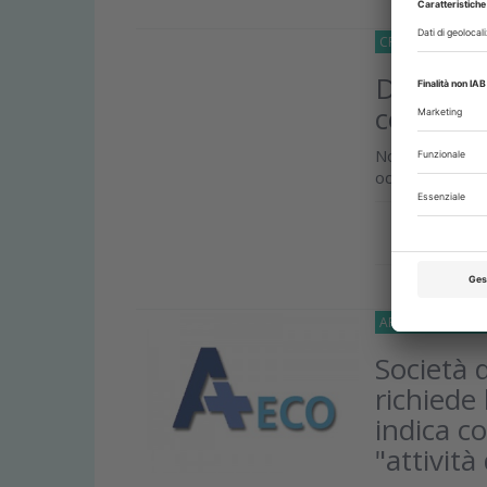
CRONACA
23 G
Dal 1° ap
codici 
Novità per q
odontoiatrici. 
Approfond
APPROFONDIMEN
Società d
richiede 
indica c
"attività