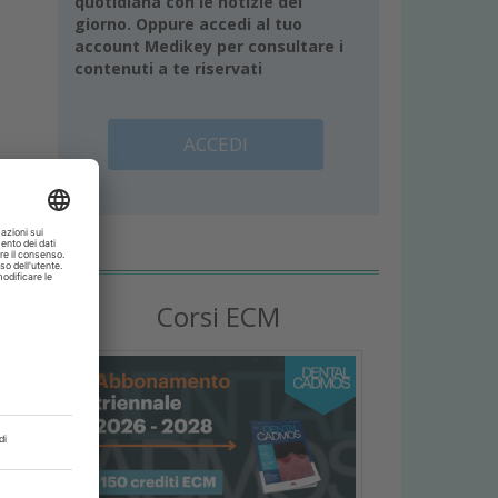
quotidiana con le notizie del
giorno. Oppure accedi al tuo
account Medikey per consultare i
contenuti a te riservati
ACCEDI
Corsi ECM
e