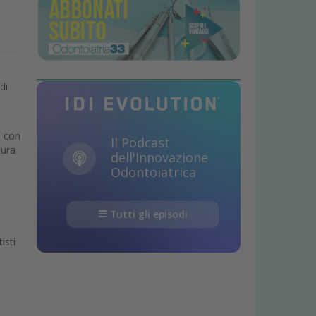
i
di
o con
Il Podcast
tura
dell'Innovazione
Odontoiatrica
Tutti gli episodi
isti