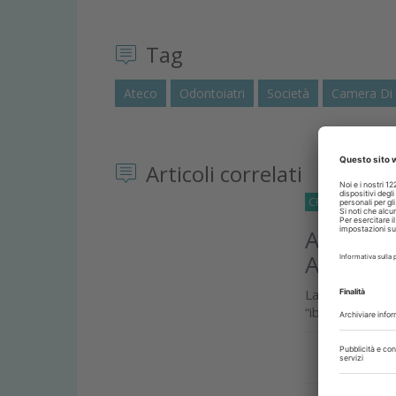
Tag
Ateco
Odontoiatri
Società
Camera Di
Articoli correlati
CRONACA
22 Lu
AIO tra i
ATECO
La decisione d
“ibride”. Savin
Approfond