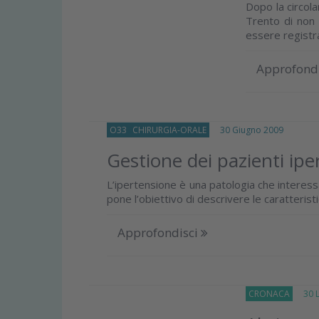
Dopo la circola
Trento di non 
essere registr
Approfond
O33
CHIRURGIA-ORALE
30 Giugno 2009
Gestione dei pazienti iper
L’ipertensione è una patologia che interes
pone l’obiettivo di descrivere le caratteristic
Approfondisci
CRONACA
30 Lu