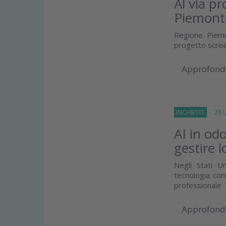
Al via pr
Piemont
Regione Piemo
progetto scree
Approfond
INCHIESTE
28 Lu
AI in odo
gestire l
Negli Stati Un
tecnologia con
professionale
Approfond