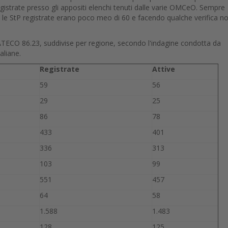
egistrate presso gli appositi elenchi tenuti dalle varie OMCeO. Sempre
le StP registrate erano poco meo di 60 e facendo qualche verifica no
ce ATECO 86.23, suddivise per regione, secondo l'indagine condotta da
aliane.
Registrate
Attive
59
56
29
25
86
78
433
401
336
313
103
99
551
457
64
58
1.588
1.483
128
125