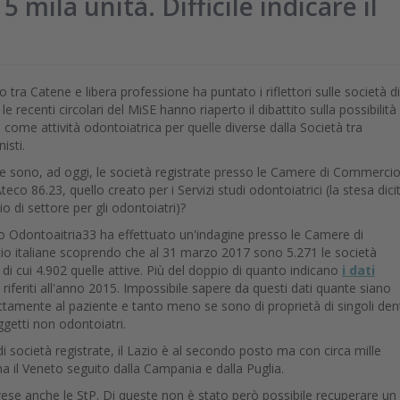
mila unità. Difficile indicare il
 tra Catene e libera professione ha puntato i riflettori sulle società d
 le recenti circolari del MiSE hanno riaperto il dibattito sulla possibilità 
i come attività odontoiatrica per quelle diverse dalla Società tra
isti.
 sono, ad oggi, le società registrate presso le Camere di Commerci
Ateco 86.23, quello creato per i Servizi studi odontoiatrici (la stesa dici
io di settore per gli odontoiatri)?
lo Odontoaitria33 ha effettuato un'indagine presso le Camere di
 italiane scoprendo che al 31 marzo 2017 sono 5.271 le società
 di cui 4.902 quelle attive. Più del doppio di quanto indicano
i dati
e riferiti all'anno 2015. Impossibile sapere da questi dati quante siano
ettamente al paziente e tanto meno se sono di proprietà di singoli dent
soggetti non odontoiatri.
i società registrate, il Lazio è al secondo posto ma con circa mille
a il Veneto seguito dalla Campania e dalla Puglia.
ese anche le StP. Di queste non è stato però possibile recuperare un