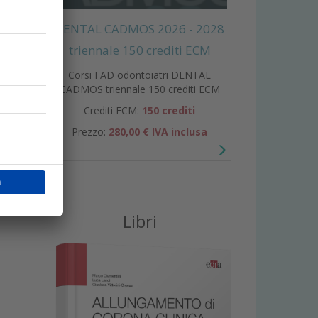
DENTAL CADMOS 2026 - 2028
triennale 150 crediti ECM
Corsi FAD odontoiatri DENTAL
CADMOS triennale 150 crediti ECM
i
Crediti ECM:
150 crediti
Prezzo:
280,00 € IVA inclusa
Libri