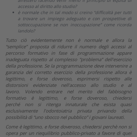
all’estero facendo venir meno il principio di equità di
accesso al diritto allo studio?
è normale che in tal modo si creino “difficoltà per tutti
a trovare un impiego adeguato e con prospettive di
sottoccupazione se non inoccupazione” come ricorda
Iandolo?
Tutto ciò evidentemente non è normale e allora la
“semplice” proposta di ridurre il numero degli accessi al
percorso formativo in fase di programmazione appare
inadeguata rispetto al complesso “problema” dell’esercizio
della professione. Se la programmazione deve intervenire a
garanzia del corretto esercizio della professione allora è
legittimo, e forse doveroso, esprimersi rispetto alle
distorsioni evidenziate nell'accesso allo studio e al
lavoro. Volendo entrare nel merito del fabbisogno
formativo è legittimo, e forse doveroso, chiedersi
perché non si ritenga innaturale che esista quasi
esclusivamente l’odontoiatria privata privando della
possibilità di “uno sbocco nel pubblico” i giovani laureati.
Come è legittimo, e forse doveroso, chiedersi perchè non si
opera per un riequilibrio pubblico-privato a favore di quei