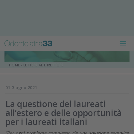
Toggl
navig
HOME
-
LETTERE AL DIRETTORE
01 Giugno 2021
La questione dei laureati
all’estero e delle opportunità
per i laureati italiani
“
Per ogni problema complesso c'è una soluzione semplice