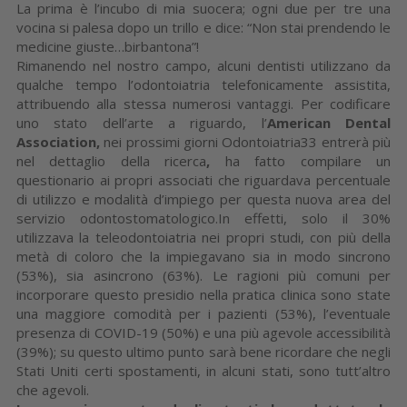
La prima è l’incubo di mia suocera; ogni due per tre una
vocina si palesa dopo un trillo e dice: “Non stai prendendo le
medicine giuste…birbantona”!
Rimanendo nel nostro campo, alcuni dentisti utilizzano da
qualche tempo l’odontoiatria telefonicamente assistita,
attribuendo alla stessa numerosi vantaggi. Per codificare
uno stato dell’arte a riguardo, l’
American Dental
Association,
nei prossimi giorni Odontoiatria33 entrerà più
nel dettaglio della ricerca
,
ha fatto compilare un
questionario ai propri associati che riguardava percentuale
di utilizzo e modalità d’impiego per questa nuova area del
servizio odontostomatologico.In effetti, solo il 30%
utilizzava la teleodontoiatria nei propri studi, con più della
metà di coloro che la impiegavano sia in modo sincrono
(53%), sia asincrono (63%). Le ragioni più comuni per
incorporare questo presidio nella pratica clinica sono state
una maggiore comodità per i pazienti (53%), l’eventuale
presenza di COVID-19 (50%) e una più agevole accessibilità
(39%); su questo ultimo punto sarà bene ricordare che negli
Stati Uniti certi spostamenti, in alcuni stati, sono tutt’altro
che agevoli.