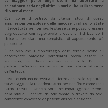
La maggior parte degli utenti ha adottato la
teleodontoiatria negli ultimi 3 anni e l’ha utilizza meno
di 5 ore al mese
.
Così, come dimostrato da ulteriori studi di questi
anni,
lesioni pericolose delle mucose orali sono state
intercettate per tempo
; le stesse carie possono essere
diagnosticate con ragionevole precisione, indirizzando il
clinico a formulare una tempistica di appuntamento più
pertinente.
È indubbio che il monitoraggio delle terapie svolte su
determinate patologie parodontali possa essere un
sommario, ma efficace, metodo di controllo. Per non
parlare dell’ortodonzia in molte sue sfaccettature e
dell’estetica.
Esiste quindi una necessità di... formazione sulle capacità e
sui vantaggi della teleodontoiatria, per non finire come tanti
Guido Tersilli – Alberto Sordi nell’impareggiabile medico
della mutua – oberati da tele-fonate o travolti da tele-
conferenze convocate da pazienti ansiosi e ansiogeni.