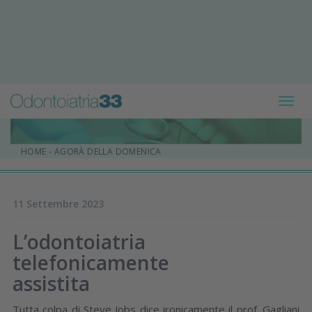
Toggl
navig
HOME
-
AGORÀ DELLA DOMENICA
11 Settembre 2023
L’odontoiatria
telefonicamente
assistita
Tutta colpa di Steve Jobs dice ironicamente il prof. Gagliani