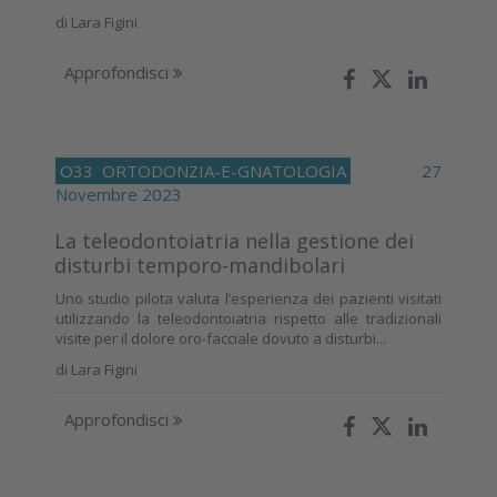
di
Lara Figini
Approfondisci
O33
ORTODONZIA-E-GNATOLOGIA
27
Novembre 2023
La teleodontoiatria nella gestione dei
disturbi temporo-mandibolari
Uno studio pilota valuta l’esperienza dei pazienti visitati
utilizzando la teleodontoiatria rispetto alle tradizionali
visite per il dolore oro-facciale dovuto a disturbi...
di
Lara Figini
Approfondisci