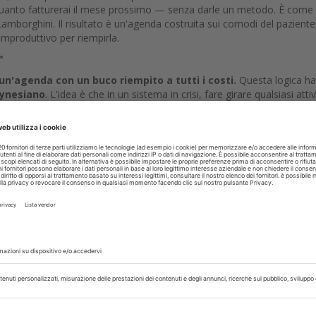
quanto fatturerai il mese prossimo — senza darle un metodo. È come
mborghini. Il risultato è un'agenda costruita sui comodi del paziente
 improduttivo per riempirla.
"
un'agenda con un buco riempito a tutti i costi.
Questa logica ha
ynesiano
. L'idea è che in un sistema in crisi, fare girare qualsiasi attiv
avorare la gente — l'importante è che le macchine girino. Il PIL sale,
osì:
"La poltrona non deve stare ferma. Meglio un'igiene da 80 euro
tedì — quella in cui poteva entrare una prima visita per un piano da 6.0
o. Quel pomeriggio di giovedì che poteva contenere due ore di chirurg
 l'una. Risultato:
320 euro invece di 3.500.
E la sensazione di aver fa
do l'indicatore sbagliato. Stai guardando la poltrona occupata invece
lo che hai guadagnato — e non stai calcolando quello che non
o. Gli economisti lo chiamano
costo-opportunità
: il costo reale di u
unci. Nel tuo studio, il costo-opportunità di un'igiene al posto sbaglia
contabilizzati. Mai pianti.
Il problema non è quello che hai messo
n potrà più contenere.
Un'agenda produttiva non si costruisce
slot giusti per i lavori giusti. Anche quando sono vuoti. Specialmente
quilibrista