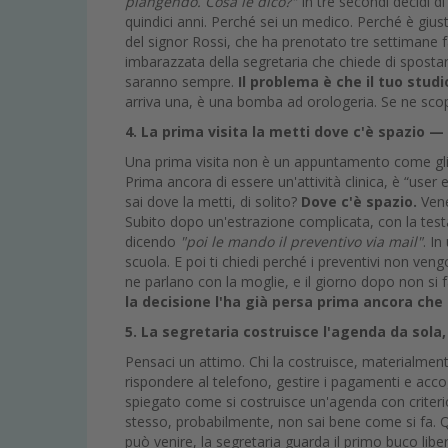
piangendo. Cosa le dico?"
In tre secondi decidi d
quindici anni. Perché sei un medico. Perché è giust
del signor Rossi, che ha prenotato tre settimane f
imbarazzata della segretaria che chiede di sposta
saranno sempre.
Il problema è che il tuo stud
arriva una, è una bomba ad orologeria. Se ne scopp
4. La prima visita la metti dove c'è spazio —
Una prima visita non è un appuntamento come gli al
Prima ancora di essere un'attività clinica, è “user 
sai dove la metti, di solito?
Dove c'è spazio.
Vene
Subito dopo un'estrazione complicata, con la testa
dicendo
"poi le mando il preventivo via mail"
. In
scuola. E poi ti chiedi perché i preventivi non ven
ne parlano con la moglie, e il giorno dopo non si f
la decisione l'ha già persa prima ancora che g
5. La segretaria costruisce l'agenda da sol
Pensaci un attimo. Chi la costruisce, materialmen
rispondere al telefono, gestire i pagamenti e acc
spiegato come si costruisce un'agenda con criterio
stesso, probabilmente, non sai bene come si fa. Q
può venire, la segretaria guarda il primo buco lib