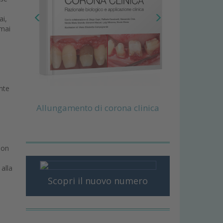
ai,
 mai
nte
Allungamento di corona clinica
Non
 alla
Scopri il nuovo numero