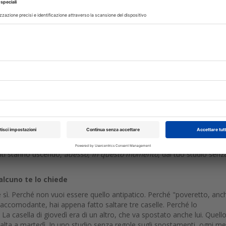
ltare da un riunito all'altro a casaccio, in base a chi ha chiamato per 
pi morti dappertutto. Assistenti ferme che ti aspettano. Macchinari ac
 stanza e si chiedono perché sei sparito. E tu che entri ed esci dalle s
l paziente più tranquillo. A fine giornata sei sfinito non perché hai
to
. Hai fatto su e giù per il corridoio cento volte. E intanto le poltron
 leasing — sono rimaste ferme metà del tempo.
ntamento già fissato
accio sapere."
"Ci penso io poi a prenotare quando ho tempo."
Tre f
ntenzioni, ma poi la vita riprende: il lavoro, i figli, gli hobby, il coniuge
opo è un dormiente. Tre anni dopo è un ex paziente che spende sold
ato un disastro. E la cosa più amara è questa:
non l'hai perso perch
timava. Voleva tornare. Solo che l'hai lasciato uscire senza un'ancora,
 Il database di uno studio attivo da quindici anni contiene centinaia 
scita un giorno senza il prossimo appuntamento in mano. Quel giorno
enti stanno uscendo,
adesso, in questo momento
, dal tuo studio senza
alcuno te lo chiede
 sì. Perché non vuoi essere quello antipatico. Perché "poveretto, anch
o accomodante, hai appena fatto saltare tre caselle. Perché lo
La casella di giovedì era di un altro, che va spostato anche lui. Quell
a salta a martedì. In uno studio senza regole sugli spostamenti, ogni m