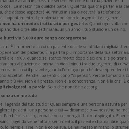
i mandare all'aria le prossime sei ore. Perché è una tua paziente da
o così. La incastri "da qualche parte". Quel "da qualche parte" è la cas
a, che adesso aspetterà 40 minuti in sala o riceverà la telefonata
re l'appuntamento. Il problema non sono le urgenze. Le urgenze ci
io non ha un modo strutturato per gestirle.
Quindi ogni volta che
iano due o tre alla settimana….in un anno il tuo studio è un delirio.
 e butti via 5.000 euro senza accorgertene
tri. È il momento in cui un paziente decide se affidarti migliaia di eu
experience” del paziente. È la partita più importante della tua settiman
rdì alle 19:00, quando sei stanco morto dopo dieci ore alla poltrona.
 ancora al paziente di prima. In dieci minuti tra due urgenze, di corsa
 un orario in cui il paziente guarda l'orologio perché deve riprendere i fi
gono accettati. Perché i pazienti dicono "ci penso". Perché tornano a c
anno più vivi. Non è il prezzo. Non è la concorrenza. Non è la crisi.
È 
li rivolgessi la parola.
Solo che non te ne accorgi.
a, senza un metodo
te, l'agenda del tuo studio? Quasi sempre è una persona assunta per
ogliere i pazienti. Una persona a cui — diciamocelo — nessuno ha mai
. Perché tu stesso, probabilmente, non gliel'hai mai spiegato. E perc
uindi l'agenda viene fatta a sentimento: il paziente chiama, dice qua
ero, lo riempie. Fine. Non è colpa sua. Le hai messo in mano lo strum