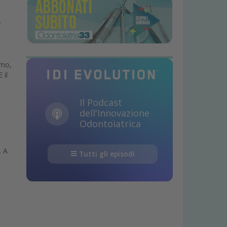
.
rmo,
 il
Il Podcast
dell'Innovazione
Odontoiatrica
. A
Tutti gli episodi