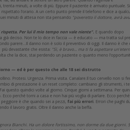
, trenta minuti, a volte di più. Eppure il paziente è arrivato puntuale. S
rispettato l’orario. A un certo punto prende il telefono e dice a qualc
 quei minuti di attesa non sta pensando
"poveretto il dottore, avrà av
rispetta. Per lui il mio tempo non vale niente".
E quando dopo
 ha già deciso. Non te lo dice in faccia — è educato — ma tratta sul pr
condo parere…Il danno non è solo il preventivo di oggi. Il danno è che 
a più devastante che esista:
"Sì, è bravo… ma ti fa aspettare un'etern
volta che la dice, stai perdendo un paziente o quanto meno l’opportunit
 giorno — ed è per questo che alle 18 sei distrutto
ollino. Protesi. Urgenza. Prima visita. Canalare.Il tuo cervello non si f
mbio di prestazione è un reset completo: cambiano gli strumenti, i t
 Fai questo quindici volte al giorno. Cinque giorni a settimana. Per quin
o. Ecco perché torni a casa e non hai più voglia di parlare. Ecco perché
e peggiore è che quando sei a pezzi,
fai più errori
. Errori che paghi d
ndo il lavoro gratis. Oltre il danno anche la beffa.
signora Bianchi. Ha un dolore fortissimo, non dorme da due giorni. 