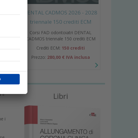
primo
cesi
DENTAL CADMOS 2026 - 2028
ale
triennale 150 crediti ECM
e —
Corsi FAD odontoiatri DENTAL
CADMOS triennale 150 crediti ECM
Crediti ECM:
150 crediti
rasi.
Prezzo:
280,00 € IVA inclusa
.
i da
é si
di
 è
Libri
 il
e i
o
ese