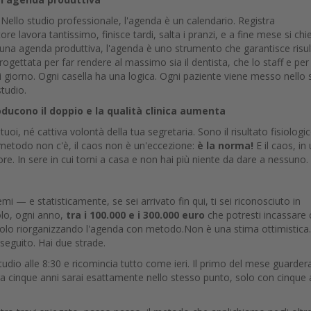
 Nello studio professionale, l'agenda è un calendario. Registra
re lavora tantissimo, finisce tardi, salta i pranzi, e a fine mese si chi
n una agenda produttiva, l'agenda è uno strumento che garantisce risul
rogettata per far rendere al massimo sia il dentista, che lo staff e per
gni giorno. Ogni casella ha una logica. Ogni paziente viene messo nello 
studio.
oducono il doppio e la qualità clinica aumenta
uoi, né cattiva volontà della tua segretaria. Sono il risultato fisiologic
metodo non c'è, il caos non è un'eccezione:
è la norma!
E il caos, in
In ore. In sere in cui torni a casa e non hai più niente da dare a nessuno.
lemi — e statisticamente, se sei arrivato fin qui, ti sei riconosciuto in
volo, ogni anno,
tra i 100.000 e i 300.000 euro
che potresti incassare
. Solo riorganizzando l'agenda con metodo.Non è una stima ottimistica.
seguito. Hai due strade.
dio alle 8:30 e ricomincia tutto come ieri. Il primo del mese guarderai
Tra cinque anni sarai esattamente nello stesso punto, solo con cinque 