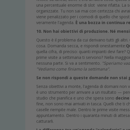
una percentuale enorme di slot viene rifatta. La 
organizzate. Tu non sai mai con certezza chi avrai 
viene penalizzato per i comodi di quello che spo
veramente l'agenda.
È una bozza in continua re
10. Non hai obiettivi di produzione. Né mensil
Questo è il problema da cui derivano tutti gli altri
cosa. Domanda secca, e rispondi onestamente:
Q
quella cifra, di preciso: quanti impianti devi far
prime visite a settimana ti servono? Nella maggio
nessuna parte. Si va a sentimento.
"Speriamo vad
"Vediamo come finiamo la settimana".
Se non rispondi a queste domande non stai 
Senza obiettivi a monte, l'agenda di domani non va
è uno strumento per arrivare a un risultato — perché
studio che pianifica e uno che spera sono
decine 
fine, non sono mai arrivati in tasca. Quelli che ti 
caselle riempite male. Dentro le prime visite messe
appuntamento. Dentro i quaranta minuti di attesa
catturarli.
La differenza tra un’agenda “calendario” e 