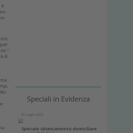
i è
uno
uto
ezzo,
quel
ità."
à di
erma
empi,
dici
Speciali in Evidenza
ue
20 Luglio 2026
Sta
Speciale sbiancamento domiciliare