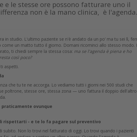
e e le stesse ore possono fatturare uno il
 differenza non è la mano clinica, è l'agenda
a in studio. L'ultimo paziente se n'è andato da un po’ ma tu sei lì, fe
o come un matto tutto il giorno. Domani ricominci allo stesso modo. E
rato, ti chiedi sempre la stessa cosa:
ma se l'agenda è piena e ho
 resta così poco?
i aspetti.
da
nza che tu te ne accorga. Lo vediamo tutti i giorni nei 500 studi che
se poltrone, stesse ore, stessa zona — uno fattura il doppio dell'altro
nda.
mo praticamente ovunque
 rispettarti - e te lo fa pagare sul preventivo
subito. Non lo trovi nel fatturato di oggi. Lo trovi quando i pazienti
he fai, ad andare a sentire un altro parere. Quando l'agenda è