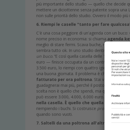
più importante dello studio — quello che decide 
mettere un diciottenne senza patente sopra una La
non sulle priorità dello studio. Ovvero il modo più
6. Riempi le caselle "tanto per fare qualcosa
C'è una cosa peggiore di un'agenda con un buco:
nome preciso in economia: si chiama
agenda ke
meglio di stare fermi. Scava buche, riempile, fai l
sembra tutto ok. In uno studio dentistico suona c
un buco."
E così quella casella delle 10:00 di mar
euro — finisce occupata da un controllino gratuit
3.500 euro, lo riempi con quattro igieni da 80 euro
una buona giornata. Il problema è che stai misuran
fatturato per ora poltrona
. Stai vedendo quel
guadagnerai mai più, perché il posto era già pres
scelta non è quello che spendi, ma quello a cui rin
può essere 3.000, 4.000, 6.000 euro. Invisibili. Mai 
nella casella. È quello che quella casella no
riempiendo i buchi. Si costruisce
proteggendo
gli 
quando sono vuoti.
7. Saltelli da una poltrona all'altra come un e