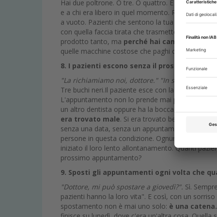
Hai due poltrone. O tre. O quattro. E continui a sa
e a chi era libero in quel momento. Risultato: tem
a vuoto. Pazienti che sentono la tua voce nell'altra
con quella faccia tirata che trasmette ansia anche a
prodotto tanto, ma
perché hai camminato tan
quelle macchine costose che paghi ogni mese in
8. I pazienti escono senza il prossimo appu
"La richiamiamo noi, dottore."
"In settimana ti f
Tre buchi neri.Il paziente esce con la migliore delle i
L'appuntamento non lo prende mai più. Sei mesi d
un altro dentista oppure ha la bocca che è divent
era trovato male
. Si era trovato benissimo. Ti s
senza una data, senza un appuntamento già scritto.
persone in questa condizione. Ognuna di loro è u
iniziato il loro lento allontanamento. Quanti pazi
prossimo appuntamento?
9. Sposti gli appuntamenti ogni volta che qu
"Dottore, mi può spostare a giovedì?".
Sì. Sempre
pazienti hanno la loro vita". E così, con un sorris
spostamento non è mai uno solo:
è una catena.
finisce su lunedì, dove c'era un'altra cosa. Quell