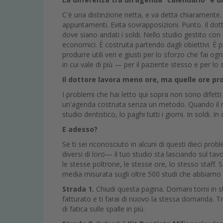
C'è una distinzione netta, e va detta chiaramente.
appuntamenti. Evita sovrapposizioni. Punto. Il dotto
dove siano andati i soldi. Nello studio gestito co
economici. È costruita partendo dagli obiettivi. È p
produrre utili veri e giusti per lo sforzo che fai o
in cui vale di più — per il paziente stesso e per lo 
Il dottore lavora meno ore, ma quelle ore pr
I problemi che hai letto qui sopra non sono difetti t
un'agenda costruita senza un metodo. Quando il 
studio dentistico, lo paghi tutti i giorni. In soldi. 
E adesso?
Se ti sei riconosciuto in alcuni di questi dieci prob
diversi di loro— il tuo studio sta lasciando sul ta
le stesse poltrone, le stesse ore, lo stesso staff
media misurata sugli oltre 500 studi che abbiamo 
Strada 1.
Chiudi questa pagina. Domani torni in stu
fatturato e ti farai di nuovo la stessa domanda. 
di fatica sulle spalle in più.