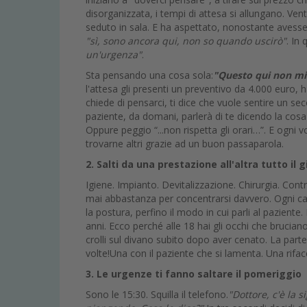
disorganizzata, i tempi di attesa si allungano. Venti
seduto in sala. E ha aspettato, nonostante avesse 
"sì, sono ancora qui, non so quando uscirò"
. In
un'urgenza"
.
Sta pensando una cosa sola:
"Questo qui non mi 
l'attesa gli presenti un preventivo da 4.000 euro,
chiede di pensarci, ti dice che vuole sentire un se
paziente, da domani, parlerà di te dicendo la cos
Oppure peggio “...non rispetta gli orari…”. E ogni 
trovarne altri grazie ad un buon passaparola.
2. Salti da una prestazione all'altra tutto il
Igiene. Impianto. Devitalizzazione. Chirurgia. Contr
mai abbastanza per concentrarsi davvero. Ogni ca
la postura, perfino il modo in cui parli al paziente.
anni. Ecco perché alle 18 hai gli occhi che brucian
crolli sul divano subito dopo aver cenato. La part
volte!Una con il paziente che si lamenta. Una riface
3. Le urgenze ti fanno saltare il pomeriggio
Sono le 15:30. Squilla il telefono.
"Dottore, c'è la 