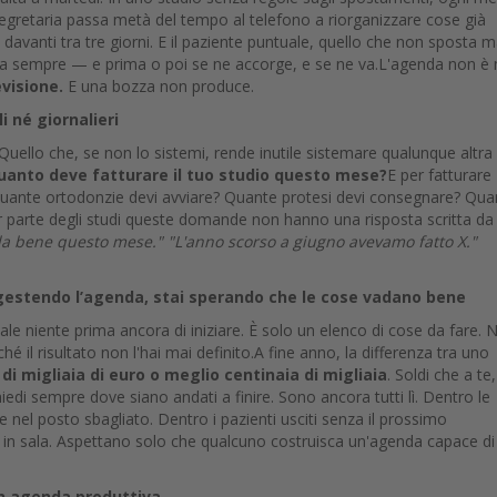
segretaria passa metà del tempo al telefono a riorganizzare cose già
davanti tra tre giorni. E il paziente puntuale, quello che non sposta m
sta sempre — e prima o poi se ne accorge, e se ne va.L'agenda non è
visione.
E una bozza non produce.
i né giornalieri
. Quello che, se non lo sistemi, rende inutile sistemare qualunque altra
uanto deve fatturare il tuo studio questo mese?
E per fatturare
e? Quante ortodonzie devi avviare? Quante protesi devi consegnare? Qua
r parte degli studi queste domande non hanno una risposta scritta da
a bene questo mese." "L'anno scorso a giugno avevamo fatto X."
gestendo l’agenda, stai sperando che le cose vadano bene
le niente prima ancora di iniziare. È solo un elenco di cose da fare. 
 il risultato non l'hai mai definito.A fine anno, la differenza tra uno
di migliaia di euro o meglio centinaia di migliaia
. Soldi che a te,
chiedi sempre dove siano andati a finire. Sono ancora tutti lì. Dentro le
 nel posto sbagliato. Dentro i pazienti usciti senza il prossimo
 in sala. Aspettano solo che qualcuno costruisca un'agenda capace di
un agenda produttiva