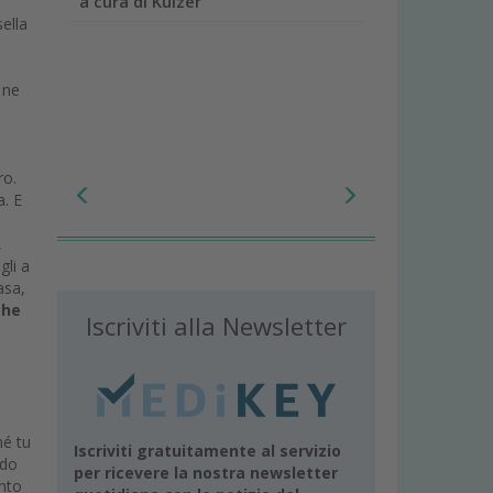
a cura di Kulzer
ella
 ne
ro.
a. E
,
gli a
asa,
che
Iscriviti alla Newsletter
hé tu
Iscriviti gratuitamente al servizio
ndo
per ricevere la nostra newsletter
ento