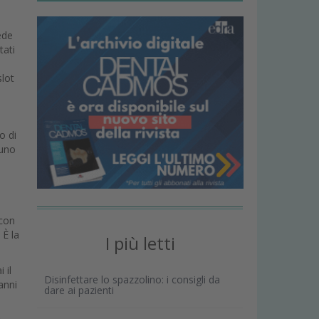
ede
tati
slot
o di
 uno
 con
 È la
I più letti
 il
Disinfettare lo spazzolino: i consigli da
anni
dare ai pazienti