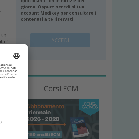
quotidiana con le notizie del
giorno. Oppure accedi al tuo
,
account Medikey per consultare i
contenuti a te riservati
 un
ACCEDI
ità è
 che
00
ia da
tto
 del
Corsi ECM
na
to