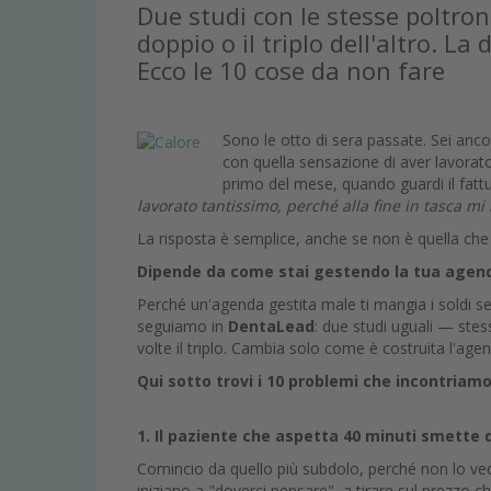
Due studi con le stesse poltron
doppio o il triplo dell'altro. La
Ecco le 10 cose da non fare
Sono le otto di sera passate. Sei ancor
con quella sensazione di aver lavorat
primo del mese, quando guardi il fattu
lavorato tantissimo, perché alla fine in tasca mi
La risposta è semplice, anche se non è quella che t
Dipende da come stai gestendo la tua agen
Perché un'agenda gestita male ti mangia i soldi se
seguiamo in
DentaLead
: due studi uguali — stes
volte il triplo. Cambia solo come è costruita l'age
Qui sotto trovi i 10 problemi che incontria
1. Il paziente che aspetta 40 minuti smette di
Comincio da quello più subdolo, perché non lo vedi 
iniziano a "doverci pensare", a tirare sul prezzo c