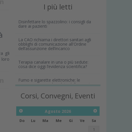
I più letti
Disinfettare lo spazzolino: i consigli da
dare ai pazienti
à
La CAO richiama i direttori sanitari agli
obblighi di comunicazione all'Ordine
dell’assunzione dell’incarico
a gli
l loro
Terapia canalare in una o più sedute:
cosa dice oggi l’evidenza scientifica?
Fumo e sigarette elettroniche: le
conseguenze per la salute delle gengive
Corsi, Convegni, Eventi
Agosto
2026
Do
Lu
Ma
Me
Gi
Ve
Sa
1