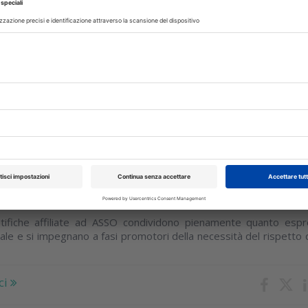
ndicazioni cliniche “interdisciplinari”
sociazione una sezione dedicata con documenti elaborati per rispo
operativi di tutti i giorni sulla base dell’evidenza scientifica
ci
bre 2022
ggia la posizione CAO sulla radiologi
ntare
ntifiche affiliate ad ASSO condividono pienamente quanto esp
le e si impegnano a fasi promotori della necessità del rispetto di
ci