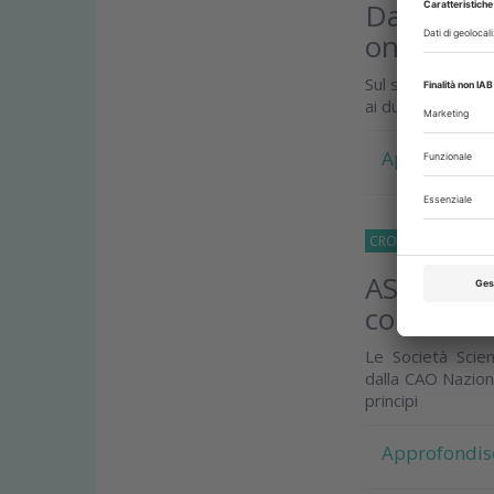
Da ASSO, i
online
Sul sito dell’As
ai dubbi clinici e 
Approfondis
CRONACA
18 Otto
ASSO appo
compleme
Le Società Scie
dalla CAO Naziona
principi
Approfondis