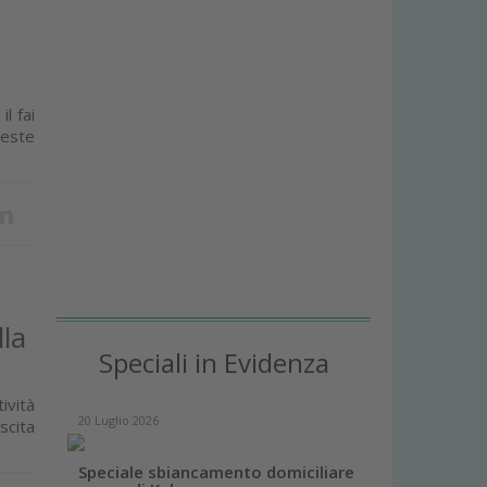
l fai
reste
lla
Speciali in Evidenza
ività
20 Luglio 2026
scita
Speciale sbiancamento domiciliare