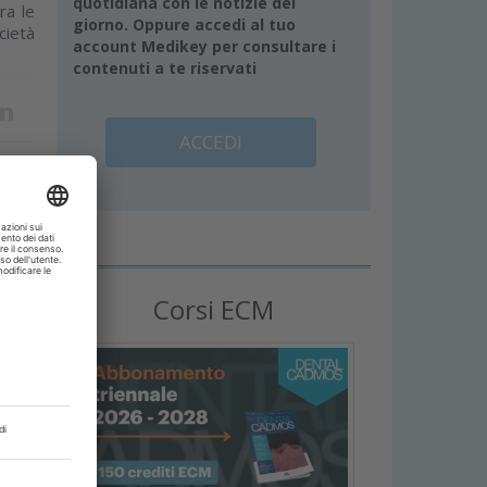
quotidiana con le notizie del
ra le
giorno. Oppure accedi al tuo
cietà
account Medikey per consultare i
contenuti a te riservati
ACCEDI
 base
Corsi ECM
...