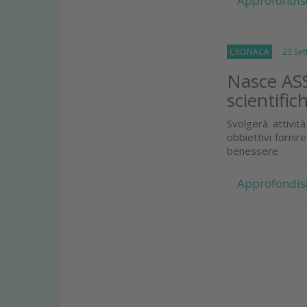
Approfondis
CRONACA
23 Sett
Nasce ASS
scientific
Svolgerà attivit
obbiettivi fornire
benessere
Approfondis