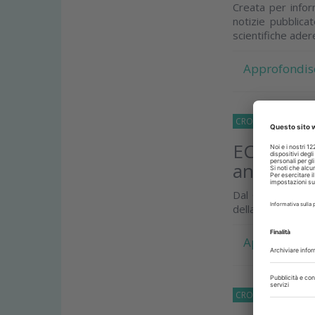
Creata per inform
notizie pubblica
scientifiche ader
Approfondis
CRONACA
02 Febb
ECM, un s
anche del
Dal Convengo AS
della qualità form
Approfondis
CRONACA
14 Nov