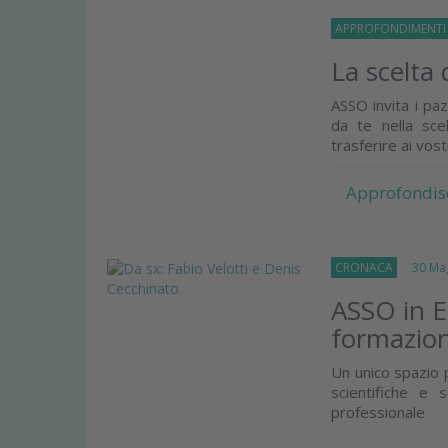
APPROFONDIMENT
La scelta 
ASSO invita i paz
da te nella sce
trasferire ai vostri
Approfondis
CRONACA
30 Mag
ASSO in Ex
formazio
Un unico spazio p
scientifiche e 
professionale