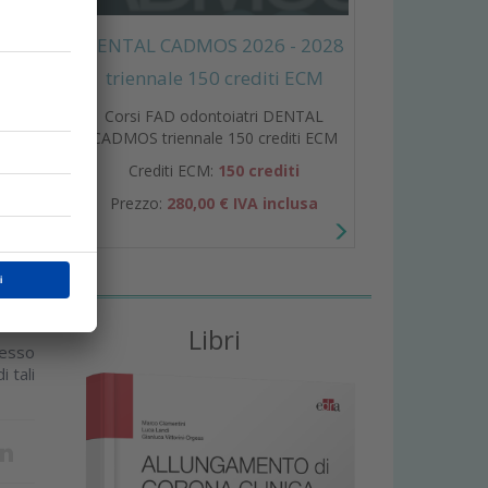
DENTAL CADMOS 2026 - 2028
triennale 150 crediti ECM
ndere
Corsi FAD odontoiatri DENTAL
CADMOS triennale 150 crediti ECM
Crediti ECM:
150 crediti
Prezzo:
280,00 € IVA inclusa
a
Libri
resso
 tali