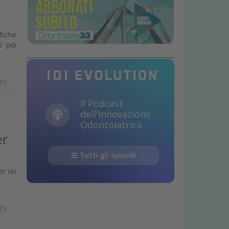
fiche
O più
Il Podcast
dell'Innovazione
Odontoiatrica
er
Tutti gli episodi
er un