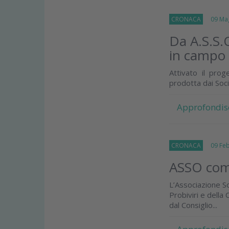
CRONACA
09 Mag
Da A.S.S.O
in campo 
Attivato il prog
prodotta dai Soci
Approfondis
CRONACA
09 Febb
ASSO comp
L’Associazione So
Probiviri e dell
dal Consiglio...