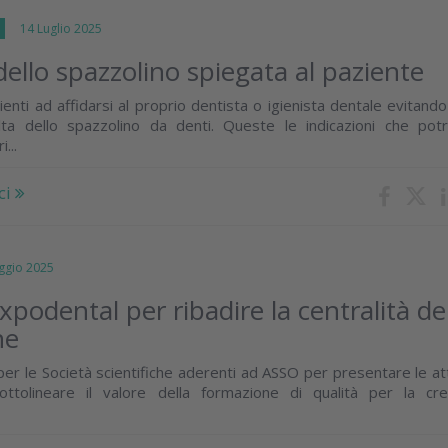
I
14 Luglio 2025
dello spazzolino spiegata al paziente
ienti ad affidarsi al proprio dentista o igienista dentale evitando i
lta dello spazzolino da denti. Queste le indicazioni che pot
...
ci
gio 2025
podental per ribadire la centralità de
ne
er le Società scientifiche aderenti ad ASSO per presentare le att
sottolineare il valore della formazione di qualità per la cre