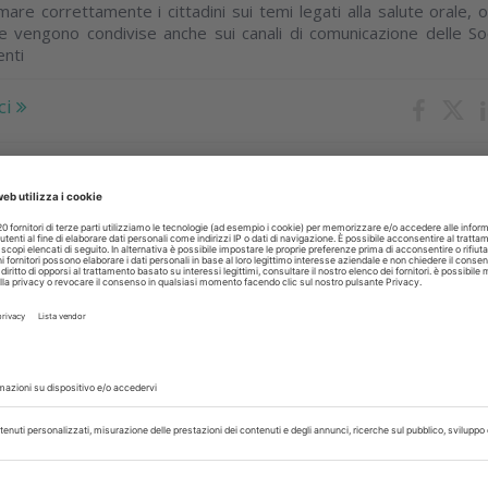
are correttamente i cittadini sui temi legati alla salute orale, o
te vengono condivise anche sui canali di comunicazione delle So
enti
ci
raio 2023
istema da riformare che tenga conto
la qualità formativa erogata
SO la proposta di un tavolo per valutare gli eventi ECM sulla
ativa per superare la corsa al credito. La qualità delle cure si tutela
ci
embre 2022