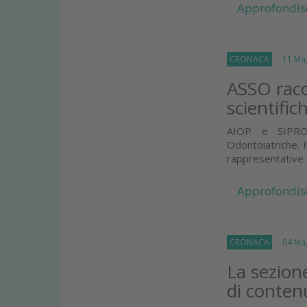
Approfondis
CRONACA
11 Mag
ASSO racc
scientific
AIOP e SIPRO a
Odontoiatriche. F
rappresentative si
Approfondis
CRONACA
04 Mag
La sezione
di conten