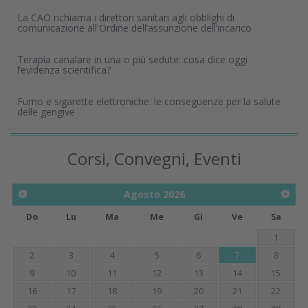
La CAO richiama i direttori sanitari agli obblighi di
comunicazione all'Ordine dell’assunzione dell’incarico
Terapia canalare in una o più sedute: cosa dice oggi
l’evidenza scientifica?
Fumo e sigarette elettroniche: le conseguenze per la salute
delle gengive
Corsi, Convegni, Eventi
Agosto
2026
Do
Lu
Ma
Me
Gi
Ve
Sa
1
2
3
4
5
6
7
8
9
10
11
12
13
14
15
16
17
18
19
20
21
22