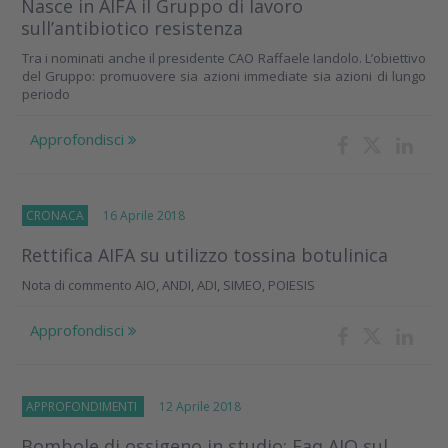
Nasce in AIFA il Gruppo di lavoro
sull’antibiotico resistenza
Tra i nominati anche il presidente CAO Raffaele Iandolo. L’obiettivo
del Gruppo: promuovere sia azioni immediate sia azioni di lungo
periodo
Approfondisci
CRONACA
16 Aprile 2018
Rettifica AIFA su utilizzo tossina botulinica
Nota di commento AIO, ANDI, ADI, SIMEO, POIESIS
Approfondisci
APPROFONDIMENTI
12 Aprile 2018
Bombole di ossigeno in studio: Faq AIO sul