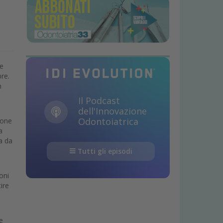
me
re.
n
Il Podcast
dell'Innovazione
Odontoiatrica
ione
a
a da
Tutti gli episodi
oni
ire
e