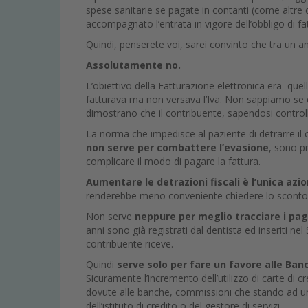
spese sanitarie se pagate in contanti (come altre
accompagnato l’entrata in vigore dell’obbligo di fa
Quindi, penserete voi, sarei convinto che tra un 
Assolutamente no.
L’obiettivo della Fatturazione elettronica era quel
fatturava ma non versava l’Iva. Non sappiamo se qu
dimostrano che il contribuente, sapendosi control
La norma che impedisce al paziente di detrarre il 
non serve per combattere l’evasione
, sono pr
complicare il modo di pagare la fattura.
Aumentare le detrazioni fiscali è l’unica azi
renderebbe meno conveniente chiedere lo sconto 
Non serve
neppure per meglio tracciare i p
anni sono già registrati dal dentista ed inseriti ne
contribuente riceve.
Quindi
serve solo per fare un favore alle Ban
Sicuramente l’incremento dell’utilizzo di carte di
dovute alle banche, commissioni che stando ad un
dell’istituto di credito o del gestore di servizi.