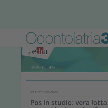
HOME
-
DI... SERA
19 Gennaio 2020
Pos in studio: vera lott