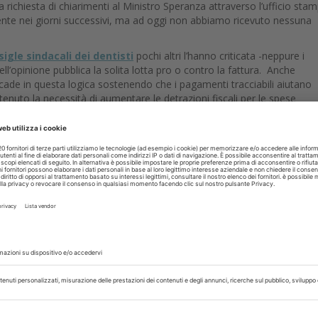
richiesta di chiarimenti al Ministro Speranza attraverso l’ufficio sta
mente nei giorni successivi, ma ad oggi non abbiamo ricevuto nessuna
 sigle sindacali dei dentisti
pochi altri l’hanno criticata -neppure i
dell’opinione pubblica la solita lotta pro o contro la fattura. Anche
cade in questa logica sostenendo che i pagamenti tracciabili aiutano
stenuto la necessità di aumentare le detrazioni fiscali per le spese
a all’evasione, ma se favoriscono l’emissione di uno scontrino o di una
rende più difficile pagarla la fattura.
i non hanno il bancomat ed i dentisti il Pos, ma la quesitone di fondo
ate dai sindacati odontoiatrici passino come la battaglia dei dentisti ch
ritto alla salute non lo si tutela difendendo il contante ma tornando a
e sanitarie.
tedì
dove quando chiedono alla signora anziana come paga il dentista
o ma niente carta…
i dirà che non ci sono i soldi per finanziarle, ma allora perché li si tro
il bonus per i giardini etc.? E poi se questi dentisti sono veramente grand
ior gettito fiscale che arriverebbe nelle casse dello Stato dalle maggi
ano veramente molto.