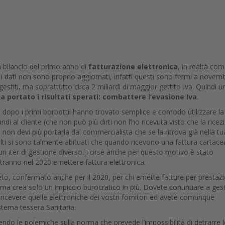
n bilancio del primo anno di
fatturazione elettronica
, in realtà co
i dati non sono proprio aggiornati, infatti questi sono fermi a novemb
stiti, ma soprattutto circa 2 miliardi di maggior gettito Iva. Quindi u
a portato i risultati sperati: combattere l’evasione Iva
.
 dopo i primi borbottii hanno trovato semplice e comodo utilizzare la
andi al cliente (che non può più dirti non l’ho ricevuta visto che la ricez
 e non devi più portarla dal commercialista che se la ritrova già nella tu
Molti si sono talmente abituati che quando ricevono una fattura cartace
un iter di gestione diverso. Forse anche per questo motivo è stato
potranno nel 2020 emettere fattura elettronica.
eto, confermato anche per il 2020, per chi emette fatture per prestazi
 ma crea solo un impiccio burocratico in più. Dovete continuare a gest
 ricevere quelle elettroniche dei vostri fornitori ed avete comunque
istema tessera Sanitaria.
ggendo le polemiche sulla norma che prevede l’impossibilità di detrarre l