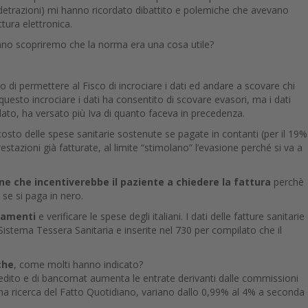
 detrazioni) mi hanno ricordato dibattito e polemiche che avevano
ttura elettronica.
anno scopriremo che la norma era una cosa utile?
lo di permettere al Fisco di incrociare i dati ed andare a scovare chi
esto incrociare i dati ha consentito di scovare evasori, ma i dati
lato, ha versato più Iva di quanto faceva in precedenza.
costo delle spese sanitarie sostenute se pagate in contanti (per il 19%
estazioni già fatturate, al limite “stimolano” l’evasione perché si va a
one che incentiverebbe il paziente a chiedere la fattura
perchè
se si paga in nero.
agamenti
e verificare le spese degli italiani. I dati delle fatture sanitarie
l Sistema Tessera Sanitaria e inserite nel 730 per compilato che il
che
, come molti hanno indicato?
 credito e di bancomat aumenta le entrate derivanti dalle commissioni
a ricerca del Fatto Quotidiano, variano dallo 0,99% al 4% a seconda