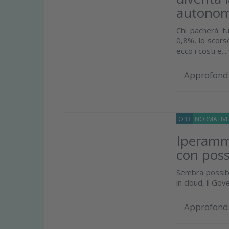
autonom
Chi pacherà t
0,8%, lo scors
ecco i costi e...
Approfond
O33
NORMATIV
Iperammo
con possi
Sembra possibi
in cloud, il Go
Approfond