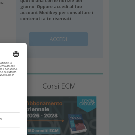
quotidiana con le notizie del
mpa
giorno. Oppure accedi al tuo
account Medikey per consultare i
contenuti a te riservati
ACCEDI
e
Corsi ECM
 lei
vano
i
ori