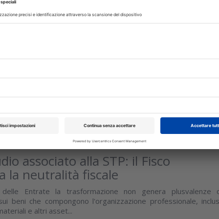
rvati
ca
DELLO-STUDIO
13 Luglio 2026
dio associato alla STP: il Fisco
 la neutralità fiscale
a delle Entrate la trasformazione non genera plusvalenze 
ui beni che compongono l'organizzazione professionale, inclus
ateriali e altri asset...