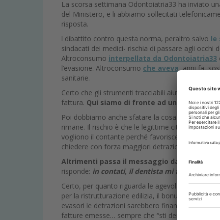
La scorsa settimana Odontoiatria33 ha inviato una 
del Ministero, e li abbiamo sollecitati telefonica
risposta.
l dibattito contro questa norma, peraltro salvo
le
sindacati dei medici- rischia di passare agli occhi 
Altroconsumo
interpellata da Odontoiatria33
l’evasione. Altroconsumo
che aveva
, anni fa, so
sanitarie.
Certo che gli strumenti tracciabili aiutano la lott
fattura.
Qui siamo di fronte ad una norma che 
Poi dobbiamo anche sfatare la cosa che gli italian
rimane. Il rischio è che le legittime citriche avanz
vogliono il contante perché favorisce il nero. Il di
chiedere con forza maggiori detrazioni per le spes
Altrimenti passa il messaggio dato a Di Mar
risponde:
in contati, il dentista mi fa lo scont
Certo, per quanto riguarda le agevolazioni fiscali s
per la ristrutturazione edilizia, il bonus facciate, 
evasori le detrazioni sarebbero finanziate dal magg
fatture emesse… sempre che “sti dentisti” evad