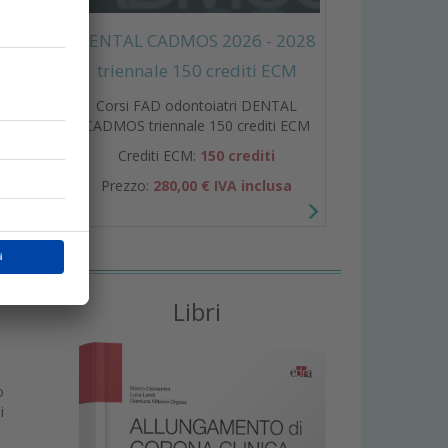
DENTAL CADMOS 2026 - 2028
triennale 150 crediti ECM
Corsi FAD odontoiatri DENTAL
CADMOS triennale 150 crediti ECM
Crediti ECM:
150 crediti
Prezzo:
280,00 € IVA inclusa
Libri
o
i