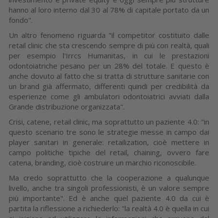
hanno al loro interno dal 30 al 78% di capitale portato da un
fondo".
Un altro fenomeno riguarda "il competitor costituito dalle
retail clinic che sta crescendo sempre di più con realtà, quali
per esempio l'Irrcs Humanitas, in cui le prestazioni
odontoiatriche pesano per un 28% del totale. E questo è
anche dovuto al fatto che si tratta di strutture sanitarie con
un brand già affermato, differenti quindi per credibilità da
esperienze come gli ambulatori odontoiatrici avviati dalla
Grande distribuzione organizzata".
Crisi, catene, retail clinic, ma soprattutto un paziente 4.0: "in
questo scenario tre sono le strategie messe in campo dai
player sanitari in generale: retailization, cioè mettere in
campo politiche tipiche del retail, chaining, ovvero fare
catena, branding, cioè costruire un marchio riconoscibile.
Ma credo soprattutto che la cooperazione a qualunque
livello, anche tra singoli professionisti, è un valore sempre
più importante". Ed è anche quel paziente 4.0 da cui è
partita la riflessione a richiederlo: "la realtà 4.0 è quella in cui