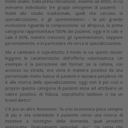
molte analisi. Dalla prima rilevazione, insieme ad ANDI, in cui
avevamo individuato tre gruppi omogenei di pazienti - i
fedeli allo studio tradizionale, quelli che cercano la
specializzazione, e gli sperimentatori - la più grande
evoluzione riguarda la composizione: se all'epoca, la prima
categoria rappresentava l'80% dei pazienti, oggi è in calo e
vale il 60%, mentre crescono gli sperimentatori, seppure
più lentamente, e in particolare chi cerca la specializzazione.
Ma a cambiare è soprattutto il modo in cui questi cluster
leggono le caratteristiche dell'offerta odontoiatrica. Un
esempio è la percezione del format: se la catena, con
accesso su strada, era vista in maniera positiva da una
percentuale molto bassa di pazienti e lasciava perplessi chi
è alla ricerca della specializzazione, oggi non è più così e
proprio questa categoria di pazienti inizia ad attribuirvi un
valore positivo, di fiducia, soprattutto laddove ci sia un
brand dietro".
C'è poi un altro fenomeno: "la crisi economica pesa sempre
di più e sta orientando il paziente verso una ricerca di
iniziative a sostegno della domanda, quali prodotti
assicurativi, finanziamenti agevolati, ecc". Un tema che