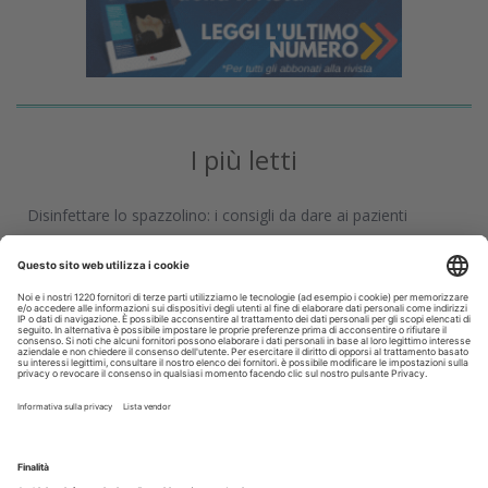
I più letti
Disinfettare lo spazzolino: i consigli da dare ai pazienti
La CAO richiama i direttori sanitari agli obblighi di
comunicazione all'Ordine dell’assunzione dell’incarico
Terapia canalare in una o più sedute: cosa dice oggi
l’evidenza scientifica?
Fumo e sigarette elettroniche: le conseguenze per la salute
delle gengive