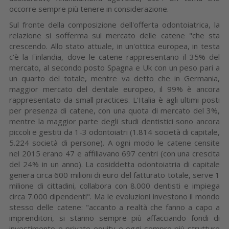
occorre sempre più tenere in considerazione.
Sul fronte della composizione dell'offerta odontoiatrica, la
relazione si sofferma sul mercato delle catene "che sta
crescendo. Allo stato attuale, in un'ottica europea, in testa
c'è la Finlandia, dove le catene rappresentano il 35% del
mercato, al secondo posto Spagna e Uk con un peso pari a
un quarto del totale, mentre va detto che in Germania,
maggior mercato del dentale europeo, il 99% è ancora
rappresentato da small practices. L'Italia è agli ultimi posti
per presenza di catene, con una quota di mercato del 3%,
mentre la maggior parte degli studi dentistici sono ancora
piccoli e gestiti da 1-3 odontoiatri (1.814 società di capitale,
5.224 società di persone). A ogni modo le catene censite
nel 2015 erano 47 e affiliavano 697 centri (con una crescita
del 24% in un anno). La cosiddetta odontoiatria di capitale
genera circa 600 milioni di euro del fatturato totale, serve 1
milione di cittadini, collabora con 8.000 dentisti e impiega
circa 7.000 dipendenti". Ma le evoluzioni investono il mondo
stesso delle catene: "accanto a realtà che fanno a capo a
imprenditori, si stanno sempre più affacciando fondi di
investimento e private equity e oggi sempre più strutture