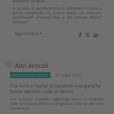
Stefano Gracis
In un video le considerazioni e le indicazioni su come si
possa semplificare la pratica clinica con l’adesivo
Scotchbond™ Universal Plus e del cemento RelyX™
Universal
Approfondisci
Altri Articoli
APPROFONDIMENTI
31 Luglio 2026
Tra mito e realtà: le bevande energetiche
fanno davvero male ai denti?
Una revisione scientifica aggiornata separa le evidenze
dalle convinzioni diffuse e fotografa lo stato attuale delle
conoscenze