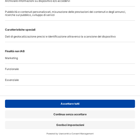
Guarda i nostri video
Il flusso di lavoro dell’odontoiatra chairside
Odontoiatria33