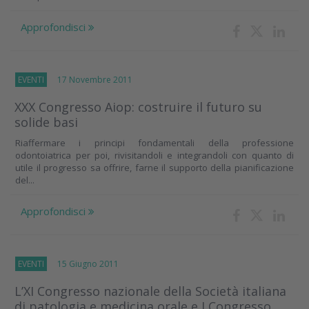
Approfondisci
EVENTI
17 Novembre 2011
XXX Congresso Aiop: costruire il futuro su
solide basi
Riaffermare i principi fondamentali della professione
odontoiatrica per poi, rivisitandoli e integrandoli con quanto di
utile il progresso sa offrire, farne il supporto della pianificazione
del...
Approfondisci
EVENTI
15 Giugno 2011
L’XI Congresso nazionale della Società italiana
di patologia e medicina orale e I Congresso