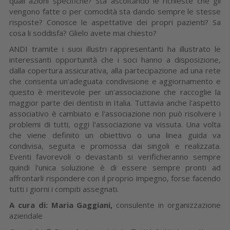
quali azioni specifiche? Sta ascoltando le richieste che gli
vengono fatte o per comodità sta dando sempre le stesse
risposte? Conosce le aspettative dei propri pazienti? Sa
cosa li soddisfa? Glielo avete mai chiesto?
ANDI tramite i suoi illustri rappresentanti ha illustrato le
interessanti opportunità che i soci hanno a disposizione,
dalla copertura assicurativa, alla partecipazione ad una rete
che consenta un'adeguata condivisione e aggiornamento e
questo è meritevole per un'associazione che raccoglie la
maggior parte dei dentisti in Italia. Tuttavia anche l'aspetto
associativo è cambiato e l'associazione non può risolvere i
problemi di tutti, oggi l'associazione va vissuta. Una volta
che viene definito un obiettivo o una linea guida va
condivisa, seguita e promossa dai singoli e realizzata.
Eventi favorevoli o devastanti si verificheranno sempre
quindi l'unica soluzione è di essere sempre pronti ad
affrontarli rispondere con il proprio impegno, forse facendo
tutti i giorni i compiti assegnati.
A cura di: Maria Gaggiani,
consulente in organizzazione
aziendale