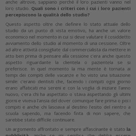
anche altrove, sappiano perché il loro pazienti vanno nel
loro studio.
Quali sono i criteri con i cui i loro pazienti
percepiscono la qualità dello studio?
Questo aspetto oltre che definire lo stato attuale dello
studio da un punto di vista emotivo, ha anche un valore
economico nel momento in cui si deve valutare il cosiddetto
avviamento dello studio al momento di una cessione. Oltre
ad altre attività consigliate dal commercialista da mettere in
atto ben prima di pensare alla cessione c'era anche questo
aspetto riguardante la clientela o pazientela se si
preferisce. In quel momento la mia mente è tornata ai
tempi dei compiti delle vacanze e ho visto una situazione
simile: c'erano dentisti che, facendo i compiti ogni giorno
erano affaticati ma sereni e con la voglia di iniziare l'anno
nuovo, c'era chi ha aspettato o stava aspettando gli ultimi
giorni e viveva l'ansia del dover comunque fare prima o poi i
compiti e anche chi lasciava al destino l'esito del rientro a
scuola sapendo, ma facendo finta di non sapere, che
sarebbe stato difficile continuare.
Un argomento affrontato e sempre affascinante è stato
la
pubblicità
, anche se mi sembra che debba essere