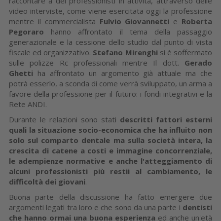
raccontare a dei professionisti in attività, attraverso delle
video interviste, come viene esercitata oggi la professione
mentre il commercialista
Fulvio Giovannetti
e
Roberta
Pegoraro
hanno affrontato il tema della passaggio
generazionale e la cessione dello studio dal punto di vista
fiscale ed organizzativo.
Stefano Mirenghi
si è soffermato
sulle polizze Rc professionali mentre Il dott.
Gerado
Ghetti
ha affrontato un argomento già attuale ma che
potrà esserlo, a sconda di come verrà sviluppato, un arma a
favore della professione per il futuro: i fondi integrativi e la
Rete ANDI.
Durante le relazioni sono stati
descritti fattori esterni
quali la situazione socio-economica che ha influito non
solo sul comparto dentale ma sulla società intera, la
crescita di catene a costi e immagine concorrenziale,
le adempienze normative e anche l'atteggiamento di
alcuni professionisti più restii al cambiamento, le
difficoltà dei giovani
.
Buona parte della discussione ha fatto emergere due
argomenti legati tra loro e che sono da una parte i
dentisti
che hanno ormai una buona esperienza
ed anche un'età