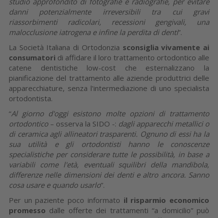
studio approfondito di fotografie e radiografie, per evitare
danni potenzialmente irreversibili tra cui gravi
riassorbimenti radicolari, recessioni gengivali, una
malocclusione iatrogena e infine la perdita di denti
”.
La Società Italiana di Ortodonzia
sconsiglia vivamente ai
consumatori
di affidare il loro trattamento ortodontico alle
catene dentistiche low-cost che esternalizzano la
pianificazione del trattamento alle aziende produttrici delle
apparecchiature, senza l'intermediazione di uno specialista
ortodontista.
“
Al giorno d'oggi esistono molte opzioni di trattamento
ortodontico
– osserva la SIDO -:
dagli apparecchi metallici o
di ceramica agli allineatori trasparenti. Ognuno di essi ha la
sua utilità e gli ortodontisti hanno le conoscenze
specialistiche per considerare tutte le possibilità, in base a
variabili come l'età, eventuali squilibri della mandibola,
differenze nelle dimensioni dei denti e altro ancora. Sanno
cosa usare e quando usarlo
”.
Per un paziente poco informato
il risparmio economico
promesso
dalle offerte dei trattamenti “a domicilio” può