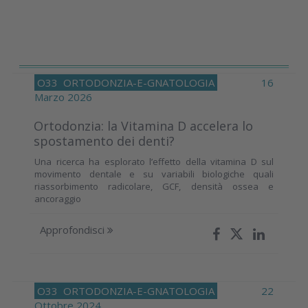
O33
ORTODONZIA-E-GNATOLOGIA
16
Marzo 2026
Ortodonzia: la Vitamina D accelera lo
spostamento dei denti?
Una ricerca ha esplorato l’effetto della vitamina D sul
movimento dentale e su variabili biologiche quali
riassorbimento radicolare, GCF, densità ossea e
ancoraggio
Approfondisci
O33
ORTODONZIA-E-GNATOLOGIA
22
Ottobre 2024