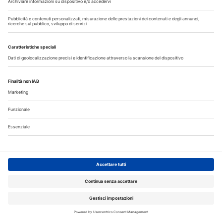
I più letti
La CAO richiama i direttori sanitari agli obblighi di
comunicazione all'Ordine dell’assunzione dell’incarico
Terapia canalare in una o più sedute: cosa dice oggi
l’evidenza scientifica?
Fumo e sigarette elettroniche: le conseguenze per la salute
delle gengive
Microbioma orale e collutori agli oli essenziali: un alleato per
il controllo del biofilm
Corsi, Convegni, Eventi