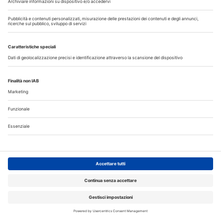
I più letti
Disinfettare lo spazzolino: i consigli da dare ai pazienti
La CAO richiama i direttori sanitari agli obblighi di
comunicazione all'Ordine dell’assunzione dell’incarico
Terapia canalare in una o più sedute: cosa dice oggi
l’evidenza scientifica?
Fumo e sigarette elettroniche: le conseguenze per la salute
delle gengive