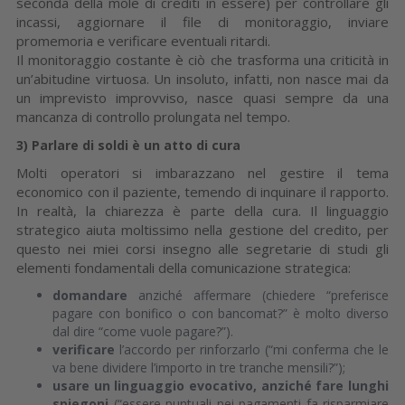
seconda della mole di crediti in essere) per controllare gli
incassi, aggiornare il file di monitoraggio, inviare
promemoria e verificare eventuali ritardi.
Il monitoraggio costante è ciò che trasforma una criticità in
un’abitudine virtuosa. Un insoluto, infatti, non nasce mai da
un imprevisto improvviso, nasce quasi sempre da una
mancanza di controllo prolungata nel tempo.
3)
Parlare di soldi è un atto di cura
Molti operatori si imbarazzano nel gestire il tema
economico con il paziente, temendo di inquinare il rapporto.
In realtà, la chiarezza è parte della cura. Il linguaggio
strategico aiuta moltissimo nella gestione del credito, per
questo nei miei corsi insegno alle segretarie di studi gli
elementi fondamentali della comunicazione strategica:
domandare
anziché affermare (chiedere “preferisce
pagare con bonifico o con bancomat?” è molto diverso
dal dire “come vuole pagare?”).
verificare
l’accordo per rinforzarlo (“mi conferma che le
va bene dividere l’importo in tre tranche mensili?”);
usare un linguaggio evocativo, anziché fare lunghi
spiegoni
(“essere puntuali nei pagamenti fa risparmiare