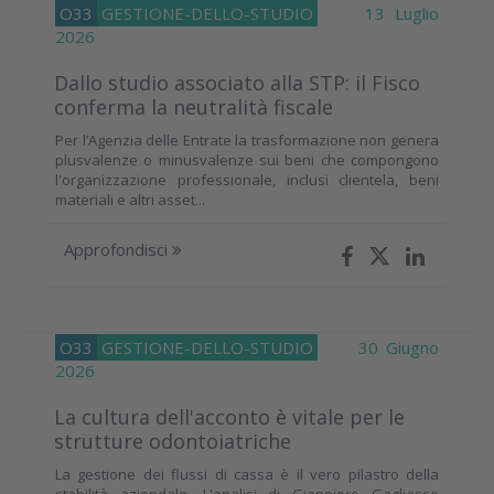
O33
GESTIONE-DELLO-STUDIO
13 Luglio
2026
Dallo studio associato alla STP: il Fisco
conferma la neutralità fiscale
Per l’Agenzia delle Entrate la trasformazione non genera
plusvalenze o minusvalenze sui beni che compongono
l'organizzazione professionale, inclusi clientela, beni
materiali e altri asset...
Approfondisci
O33
GESTIONE-DELLO-STUDIO
30 Giugno
2026
La cultura dell'acconto è vitale per le
strutture odontoiatriche
La gestione dei flussi di cassa è il vero pilastro della
stabilità aziendale. L'analisi di Gianpiero Gagliasso