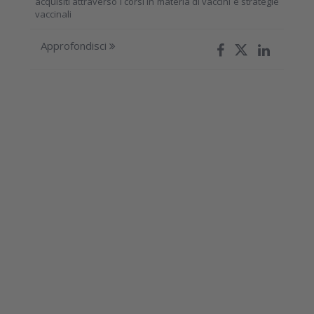
acquisiti attraverso i corsi in materia di vaccini e strategie
vaccinali
Approfondisci