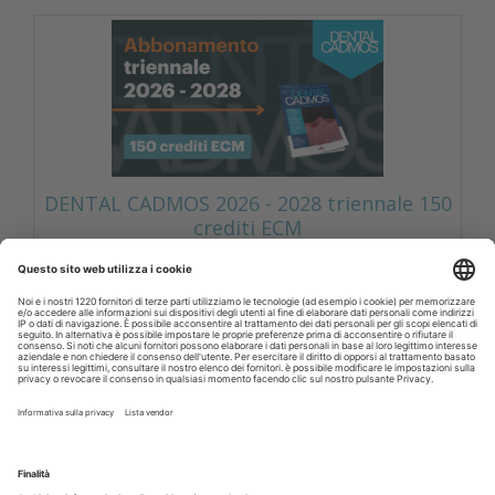
DENTAL CADMOS 2026 - 2028 triennale 150
crediti ECM
Corsi FAD odontoiatri DENTAL CADMOS triennale 150
crediti ECM
Crediti ECM:
150 crediti
Prezzo:
280,00 € IVA inclusa
Libri