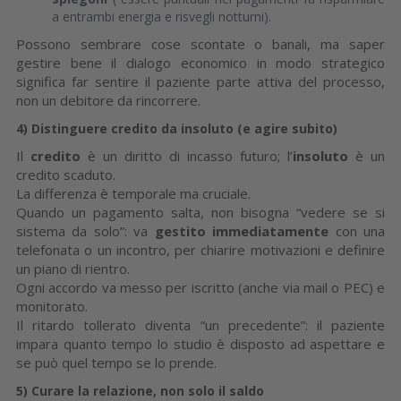
a entrambi energia e risvegli notturni).
Possono sembrare cose scontate o banali, ma saper
gestire bene il dialogo economico in modo strategico
significa far sentire il paziente parte attiva del processo,
non un debitore da rincorrere.
4) Distinguere credito da insoluto (e agire subito)
Il
credito
è un diritto di incasso futuro; l’
insoluto
è un
credito scaduto.
La differenza è temporale ma cruciale.
Quando un pagamento salta, non bisogna “vedere se si
sistema da solo”: va
gestito immediatamente
con una
telefonata o un incontro, per chiarire motivazioni e definire
un piano di rientro.
Ogni accordo va messo per iscritto (anche via mail o PEC) e
monitorato.
Il ritardo tollerato diventa “un precedente”: il paziente
impara quanto tempo lo studio è disposto ad aspettare e
se può quel tempo se lo prende.
5) Curare la relazione, non solo il saldo