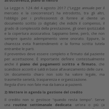
all’occorrenza, piano di rientro
La Legge n. 124 del 4 agosto 2017 (“Legge annuale per il
mercato e la concorrenza”) ha introdotto, tra gli altri,
l’obbligo per i professionisti di fornire al cliente un
documento scritto (o digitale) che indichi il compenso, il
grado di complessità della prestazione, gli oneri ipotizzabili
e la copertura assicurativa. Sappiamo bene, però, che non
sempre questo adempimento viene onorato. Eppure, la
chiarezza evita fraintendimenti e la forma scritta tutela
entrambe le parti.
Il preventivo deve essere completo e firmato dal paziente
per accettazione. È importante definire contestualmente
anche il
piano dei pagamenti scritto e firmato
, che
scandisce acconti e saldi in base all’avanzamento delle cure.
Un documento chiaro non solo ha valore legale, ma
trasmette serietà, trasparenza e organizzazione.
Regola d’oro: non fate mai da banca ai pazienti.
2)
Mettere in agenda la gestione del credito
Il credito non si gestisce “quando resta tempo”. Serve
una
routine settimanale dedicata
: un’ora o più (a