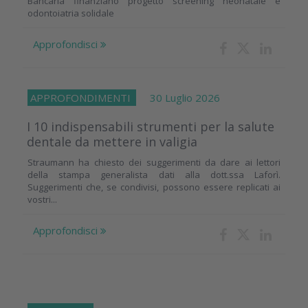
Bancaria finanziano progetto screening neonatale e
odontoiatria solidale
Approfondisci
APPROFONDIMENTI
30 Luglio 2026
I 10 indispensabili strumenti per la salute
dentale da mettere in valigia
Straumann ha chiesto dei suggerimenti da dare ai lettori
della stampa generalista dati alla dott.ssa Laforì.
Suggerimenti che, se condivisi, possono essere replicati ai
vostri...
Approfondisci