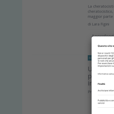
La cheratocis
cheratocistic
maggior parte d
di
Lara Figini
Approfond
IMPLANTOLOGIA
Utilizzo
procedur
implatar
Protocollo clin
Approfond