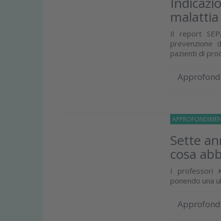
Indicazio
malattia
Il report SEPA
prevenzione d
pazienti di prod
Approfond
APPROFONDIMEN
Sette an
cosa ab
I professori 
ponendo una ul
Approfond