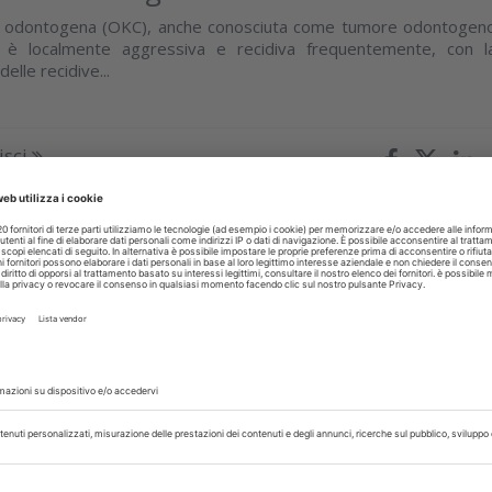
ti odontogena (OKC), anche conosciuta come tumore odontogen
o, è localmente aggressiva e recidiva frequentemente, con l
elle recidive...
isci
13 Marzo 2018
 di una nuova matrice collagenica nelle
e di aumento dei tessuti molli peri-
i: Mucoderm®(botiss)
ico premiato
isci