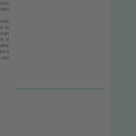
ssuti
zzata
nella
he la
stati
; “il
attie
to il
 vita