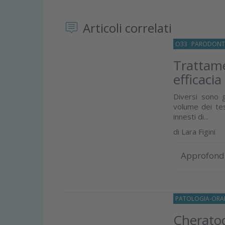
Articoli correlati
O33
PARODONT
Trattame
efficaci
Diversi sono g
volume dei tess
innesti di...
di
Lara Figini
Approfond
PATOLOGIA-ORA
Cheratoc