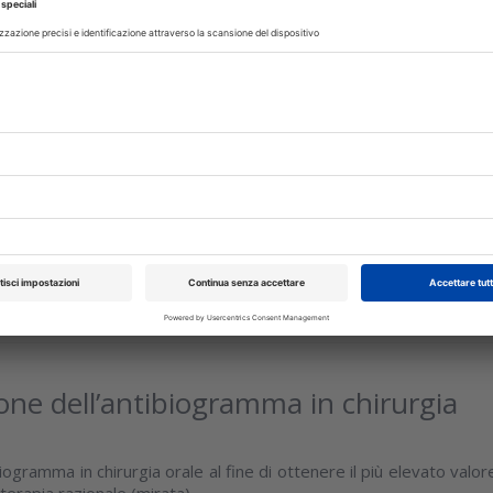
12 Febbraio 2014
patite arrichita di Magnesio vs osso
 i risultati di una ricerca italiana
Congresso Expo di Autunno, svoltosi lo scorso novembre, come d
sessione Poster che ha permesso di presentare i risultati dell
ica odontoiatrica in atto...
isci
ione dell’antibiogramma in chirurgia
biogramma in chirurgia orale al fine di ottenere il più elevato valor