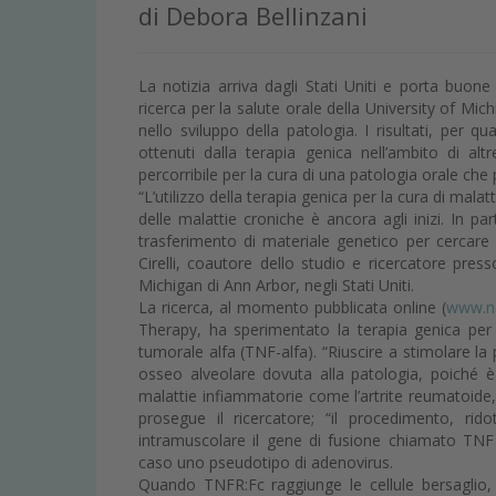
di Debora Bellinzani
La notizia arriva dagli Stati Uniti e porta buon
ricerca per la salute orale della University of Mi
nello sviluppo della patologia. I risultati, per q
ottenuti dalla terapia genica nell’ambito di al
percorribile per la cura di una patologia orale che 
“L’utilizzo della terapia genica per la cura di mala
delle malattie croniche è ancora agli inizi. In p
trasferimento di materiale genetico per cercare 
Cirelli, coautore dello studio e ricercatore pres
Michigan di Ann Arbor, negli Stati Uniti.
La ricerca, al momento pubblicata online (
www.n
Therapy, ha sperimentato la terapia genica per 
tumorale alfa (TNF-alfa). “Riuscire a stimolare la 
osseo alveolare dovuta alla patologia, poiché è 
malattie infiammatorie come l’artrite reumatoide, 
prosegue il ricercatore; “il procedimento, rid
intramuscolare il gene di fusione chiamato TNF
caso uno pseudotipo di adenovirus.
Quando TNFR:Fc raggiunge le cellule bersaglio, l