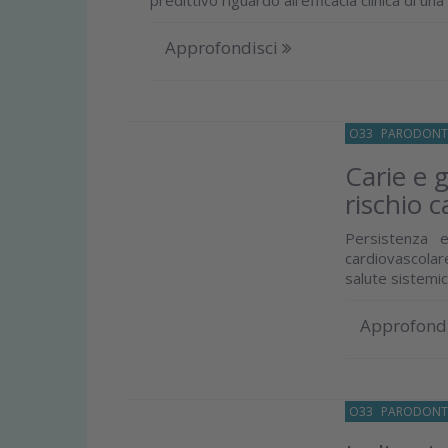
predittivo riguardo all’efficacia clinica di una
Approfondisci
O33
PARODONT
Carie e g
rischio 
Persistenza 
cardiovascolar
salute sistemi
Approfond
O33
PARODONT