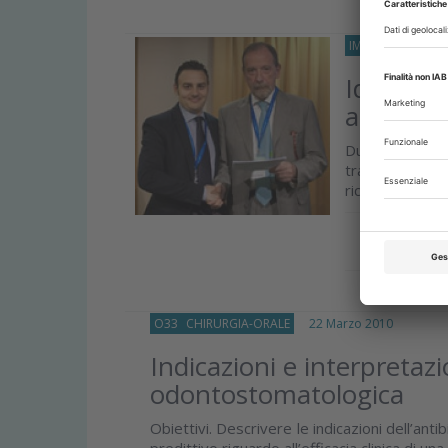
IMPLANTOLOGIA
Idrossia
autologo:
Durante il 7° 
tradizione la 
ricerca scientif
Approfond
O33
CHIRURGIA-ORALE
22 Marzo 2010
Indicazioni e interpretaz
odontostomatologica
Obiettivi. Descrivere le indicazioni dell’anti