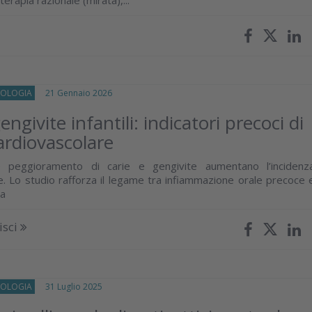
 terapia razionale (mirata),...
OLOGIA
21 Gennaio 2026
engivite infantili: indicatori precoci di
cardiovascolare
e peggioramento di carie e gengivite aumentano l’incidenz
e. Lo studio rafforza il legame tra infiammazione orale precoce 
ca
isci
OLOGIA
31 Luglio 2025