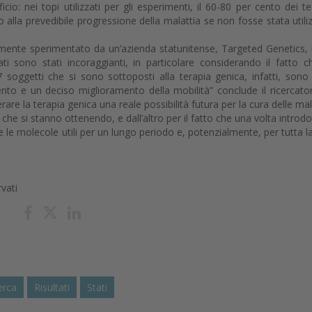
: nei topi utilizzati per gli esperimenti, il 60-80 per cento dei te
o alla prevedibile progressione della malattia se non fosse stata utili
mente sperimentato da un’azienda statunitense, Targeted Genetics, 
tati sono stati incoraggianti, in particolare considerando il fatto c
soggetti che si sono sottoposti alla terapia genica, infatti, sono 
nto e un deciso miglioramento della mobilità” conclude il ricercatore
rare la terapia genica una reale possibilità futura per la cura delle mal
i che si stanno ottenendo, e dall’altro per il fatto che una volta introdot
le molecole utili per un lungo periodo e, potenzialmente, per tutta la
rvati
erca
Risultati
Stati