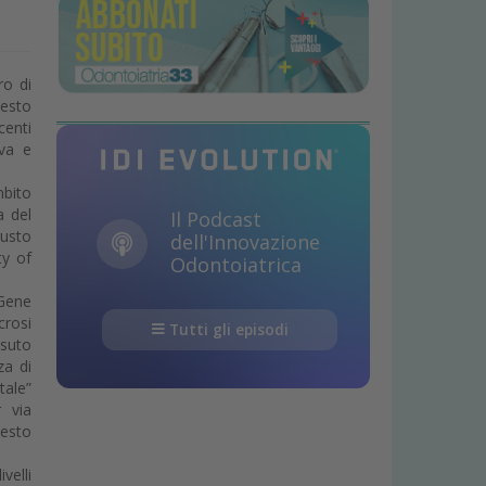
ro di
resto
centi
iva e
mbito
a del
Il Podcast
gusto
dell'Innovazione
ty of
Odontoiatrica
 Gene
crosi
Tutti gli episodi
ssuto
za di
tale”
r via
uesto
velli