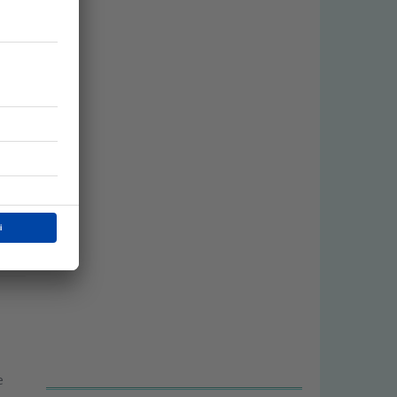
a
a
e