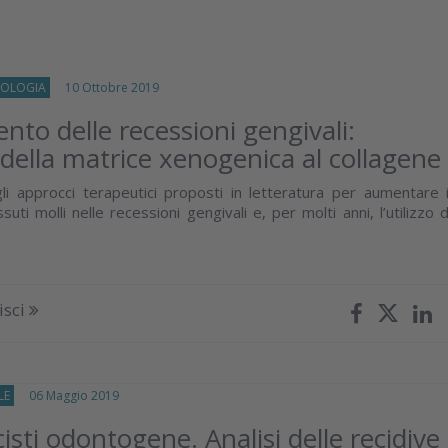
OLOGIA
10 Ottobre 2019
nto delle recessioni gengivali:
a della matrice xenogenica al collagene
li approcci terapeutici proposti in letteratura per aumentare i
uti molli nelle recessioni gengivali e, per molti anni, l’utilizzo d
isci
LE
06 Maggio 2019
isti odontogene. Analisi delle recidive