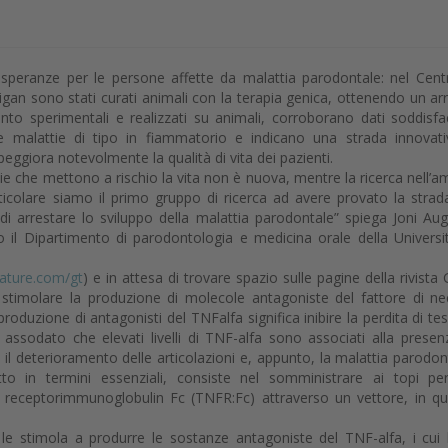
e speranze per le persone affette da malattia parodontale: nel Cent
chigan sono stati curati animali con la terapia genica, ottenendo un ar
uanto sperimentali e realizzati su animali, corroborano dati soddisfa
tre malattie di tipo in fiammatorio e indicano una strada innovat
peggiora notevolmente la qualità di vita dei pazienti.
ttie che mettono a rischio la vita non è nuova, mentre la ricerca nell’a
articolare siamo il primo gruppo di ricerca ad avere provato la strad
di arrestare lo sviluppo della malattia parodontale” spiega Joni Au
so il Dipartimento di parodontologia e medicina orale della Universi
ature.com/gt
) e in attesa di trovare spazio sulle pagine della rivista
stimolare la produzione di molecole antagoniste del fattore di ne
produzione di antagonisti del TNFalfa significa inibire la perdita di te
assodato che elevati livelli di TNF-alfa sono associati alla presen
il deterioramento delle articolazioni e, appunto, la malattia parodon
otto in termini essenziali, consiste nel somministrare ai topi pe
 receptorimmunoglobulin Fc (TNFR:Fc) attraverso un vettore, in q
e stimola a produrre le sostanze antagoniste del TNF-alfa, i cui li