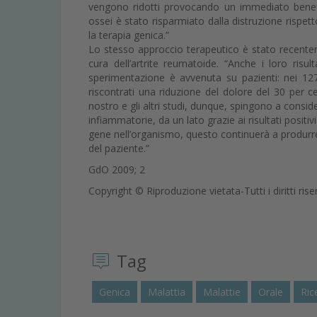
vengono ridotti provocando un immediato beneficio
ossei è stato risparmiato dalla distruzione rispett
la terapia genica.”
Lo stesso approccio terapeutico è stato recente
cura dell’artrite reumatoide. “Anche i loro risul
sperimentazione è avvenuta su pazienti: nei 127 
riscontrati una riduzione del dolore del 30 per ce
nostro e gli altri studi, dunque, spingono a conside
infiammatorie, da un lato grazie ai risultati positiv
gene nell’organismo, questo continuerà a produrre 
del paziente.”
GdO 2009; 2
Copyright © Riproduzione vietata-Tutti i diritti rise
Tag
Genica
Malattia
Malattie
Orale
Ric