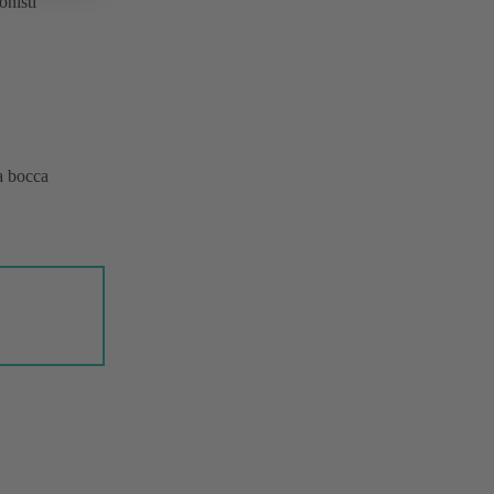
onisti
ia bocca