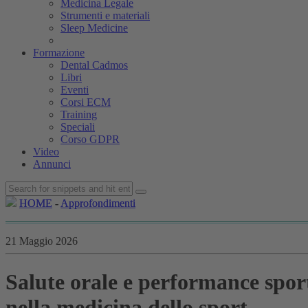
Medicina Legale
Strumenti e materiali
Sleep Medicine
Formazione
Dental Cadmos
Libri
Eventi
Corsi ECM
Training
Speciali
Corso GDPR
Video
Annunci
HOME
HOME
-
-
Approfondimenti
Approfondimenti
21 Maggio 2026
Salute orale e performance spor
nella medicina dello sport