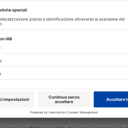
a muscolari che ortopedici
”.
ico scientifico del gruppo: “
Questi dati confermano quanto la prevenzi
 sportiva. Anche in atleti professionisti, condizioni infiammatorie del 
 continuità della performance
”.
culturale e organizzativa.
L’obiettivo dichiarato è contribuire a diff
ando stabilmente la valutazione odontoiatrica nei protocolli di monitoraggi
cistica così prestigiosa
”, afferma
Michel Cohen
, fondatore e CEO di 
 agli infortuni, migliorare il benessere generale degli sportivi e ottimizzar
l modello, già richiesto da altre realtà sportive anche fuori dal calcio, si
ti. Un approccio che, pur partendo dall’élite, presenta implicazioni anch
me componente strutturale del benessere generale e della capacità perfor
 tra i controlli a cui vengono sottoposti gli atleti, avremo fatto un impo
, sottolinea Cohen.
, la
cura della salute orale
deve rappresentare un
elemento essenziale
 viverlo al meglio è fondamentale adottare le giuste attenzioni e prevenire