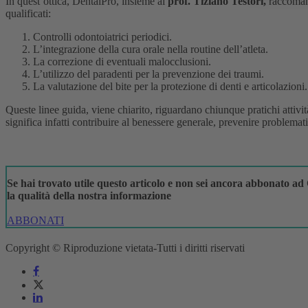
In quest’ottica, DentalPro, insieme al
prof. Tiziano Testori,
raccoma
qualificati:
Controlli odontoiatrici periodici.
L’integrazione della cura orale nella routine dell’atleta.
La correzione di eventuali malocclusioni.
L’utilizzo del paradenti per la prevenzione dei traumi.
La valutazione del bite per la protezione di denti e articolazioni.
Queste linee guida, viene chiarito, riguardano chiunque pratichi attivit
significa infatti contribuire al benessere generale, prevenire problemat
Se hai trovato utile questo articolo e non sei ancora abbonato ad 
la qualità della nostra informazione
ABBONATI
Copyright © Riproduzione vietata-Tutti i diritti riservati