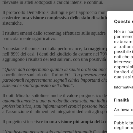
rilevante in atleti sottoposti a carichi intensi e continui.
Il protocollo DentalPro si distingue per l’approccio multidisciplinare,
costruire una visione complessiva dello stato di salute dell’atleta
, 
sistemiche.
I risultati emersi dallo screening effettuato sulle squadre del Torino 
particolarmente significativo.
Nonostante il contesto di alta performance,
la maggior parte degli at
nell’89% dei casi, i denti del giudizio da estrarre nel 79%, carie nel
aggiungono i risultati dei test salivari, con una positività ai patogeni p
“
Questi dati confermano quanto la salute orale sia ancora oggi un aspe
coordinatore sanitario del Torino FC. “
La presenza così diffusa di tart
parodontali rappresentano segnali clinici importanti che non devono ess
sistemiche sull’organismo dell’atleta
”.
Il dott. Minafra sottolinea anche il valore prognostico dei dati microbio
automaticamente a una parodontite avanzata, ma indica una predisposi
professionistico, stati infiammatori cronici possono incidere sulla qu
all’assunzione di alimenti ed integratori dedicati agli sportivi, molto r
Il progetto si inserisce
in una visione più ampia della medicina dell
“
Non bisogna pensare solo agli eventi traumatici
”, spiega il prof.
Ale