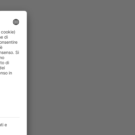
ivo è
zioni
no spaccato
tato riscontrato
 dati si
olo Minafra
,
 alle malattie
ercussioni
 non equivale
to sportivo
legati
entali.
ale incide