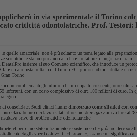
plicherà in via sperimentale il Torino calc
icato criticità odontoiatriche. Prof. Testori: 
in quello amatoriale, non è più soltanto un tema legato alla preparazione
scientifiche stanno portando alla luce un fattore a lungo trascurato: la
 DentalPro insieme al suo Comitato scientifico, che introduce un protoco
 A fare da apripista in Italia è il Torino FC, primo club ad adottare il co
 Gran Torino.
nistico in cui il tema degli infortuni ha un impatto crescente, non solo sa
 infortuni, con un costo complessivo di oltre 100 milioni di euro. In q
trategico.
mai consolidate. Studi clinici hanno
dimostrato come gli atleti con con
e muscolari. In uno dei lavori citati, il rischio di
reinjury
arriva fino all’8
i risultava privo di problematiche odontoiatriche.
alimeterebbero uno stato infiammatorio sistemico che può incidere su af
ottolineato dagli esperti coinvolti nel progetto, assume un significato a