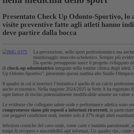
Presentato Check Up Odonto-Sportivo, lo ap
visite preventive fatte agli atleti hanno ind
deve partire dalla bocca
La prevenzione, nello sport professionistico ma anche 
monitoraggio muscolo-scheletrico. Sempre più evidenze 
Da questo presupposto nasce il progetto sviluppato da
di
check-up odontoiatrico
integrato nella routine clinica degli atleti.
Up Odonto-Sportivo”, presentato questa mattina allo Stadio Olimpico
Il quadro in cui si inserisce l’iniziativa è quello di un calcio professio
anche economico. Nella stagione 2024/2025 la Serie A ha registrato 858
ogni fattore di rischio potenzialmente modificabile assume un valore s
Le evidenze che collegano salute orale e performance atletica sono or
compromesse siano più esposti a infortuni ricorrenti
, in particolar
con peggiori condizioni orali, mentre solo il 37% degli atleti esaminat
Infezioni croniche del cavo orale, come carie e malattia parodontale, 
tempi di recupero e suscettibilità agli infortuni. Un quadro che, come s