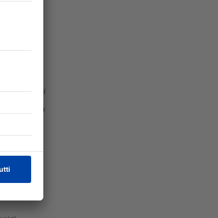
one
cavo orale
ondere una
o degli atleti.
DentalPro.
e i costi legati
 propone quindi
e per la pratica
mativa, a ogni
rtante gol a
 di benessere
 quei fattori