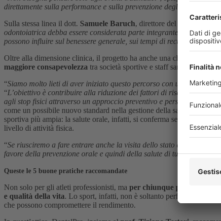
direttamente sulla performance e sulla prevenzione degli infortuni, si
Sulla stessa linea il dott.
Samuele Baruch
, direttore del comitato med
odontoiatrica debba essere considerata parte integrante della medicina
possono influire sul benessere generale, sui tempi di recupero e sulla
Oltre alla dimensione clinica, il progetto ha anche una chiara valenza 
maggiore consapevolezza
tra società sportive e staff sanitari, integr
“
Siamo molto lieti di aver iniziato questo percorso con una società cal
“
L’obiettivo è contribuire alla riduzione dei fattori di rischio associati
agli stop fisici attraverso un approccio preventivo e personalizzato
”.I
come un possibile nuovo standard nella gestione della salute degli atle
sportiva più ampia: la salute orale, infatti, si conferma sempre più co
livello di attività fisica.
“
Se riusciremo a fare entrare anche la visita dello stato di salute orale
favore della prevenzione orale e quindi della salute di tutti i cittadini
”
Queste le 5 buone pratiche raccomandate
Non solo per gli atleti professionisti, ma
per chiunque pratichi sport
e qualità della vita
. Lo sport, infatti, non è soltanto performance: per
che possono compromettere il rendimento.