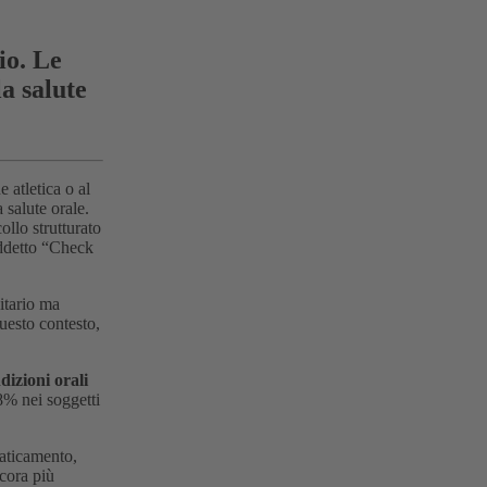
io. Le
la salute
 atletica o al
 salute orale.
llo strutturato
siddetto “Check
nitario ma
uesto contesto,
dizioni orali
8% nei soggetti
faticamento,
ncora più