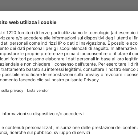
 integrando valutazioni odontoiatriche, gnatologiche e posturali.
L’obiett
andando oltre la dimensione strettamente dentale per intercettare correla
FC – prima squadra e settore giovanile, maschile e femminile – offrono u
leti presenta almeno una criticità clinica
odontoiatrica
. Il tartaro è s
 42%, sanguinamento gengivale nel 58% e malocclusioni nel 52%. A questi
arodontali nel 68% degli atleti.
tto sottovalutato anche nello sport ad alto livello
”, osserva il dott.
Pa
aro, carie, infiammazione gengivale e la positività ai patogeni associati
ere letti solo in relazione al cavo orale, ma anche per le possibili rip
logici: “
È fondamentale chiarire che la presenza di batteri parodontali
zione biologica allo sviluppo di infiammazioni gengivali. In un contes
alità del recupero muscolare e sulla performance
”. E poi ci sono i rischi 
icchi di zuccheri, ricorda il coordinatore sanitario del Torino FC.
o sport
, in cui l’odontoiatria non è più limitata alla gestione dei traumi d
ssandro Leonida
, direttore medico scientifico DentalPro. “
La salute or