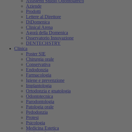
Assistenti Studio Odontoiatrico
Aziende
Prodotti
Lettere al Direttore
DiDomenica
Clinical Arena
Agorà della Domenica
Osservatorio Innovazione
DENTECHSTRY
Clinica
Poster SIE
Chirurgia orale
Conservativa
Endodonzia
Farmacologia
Igiene e prevenzione
Implantologia
Ortodonzia e gnatologia
Odontotecnica
Parodontologia
Patologia orale
Pedodonzia
Protesi
Psicologia
Medicina Estetica