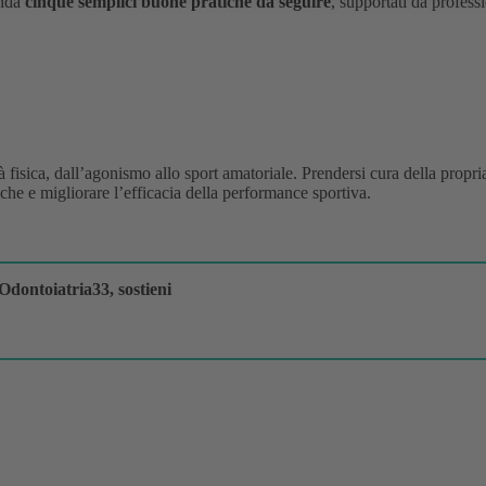
nda
cinque semplici buone pratiche da seguire
, supportati da professi
à fisica, dall’agonismo allo sport amatoriale. Prendersi cura della propr
iche e migliorare l’efficacia della performance sportiva.
Odontoiatria33, sostieni