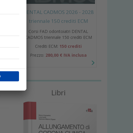
DENTAL CADMOS 2026 - 2028
triennale 150 crediti ECM
Corsi FAD odontoiatri DENTAL
CADMOS triennale 150 crediti ECM
Crediti ECM:
150 crediti
Prezzo:
280,00 € IVA inclusa
a
Libri