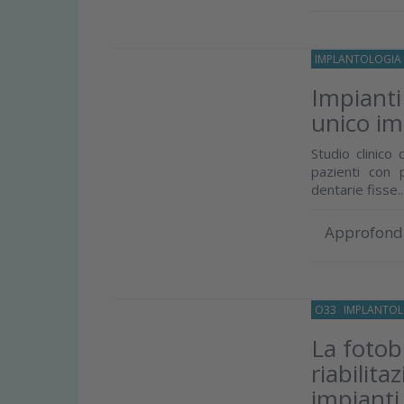
IMPLANTOLOGIA
Impianti
unico im
Studio clinico 
pazienti con 
dentarie fisse..
Approfond
O33
IMPLANTOL
La fotob
riabilit
impianti