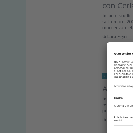
con Ceria
In uno studio 
settembre 2021
mordenzati, ela
di
Lara Figini
Approfond
O33
IMPLANTOL
Analisi i
In ambito impl
osteointegrat
perimplantari, a
di
Lara Figini