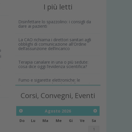
I più letti
Disinfettare lo spazzolino: i consigli da
dare ai pazienti
La CAO richiama i direttori sanitari agli
obblighi di comunicazione all'Ordine
dell’assunzione dell’incarico
o
i
Terapia canalare in una o più sedute:
cosa dice oggi l’evidenza scientifica?
Fumo e sigarette elettroniche: le
conseguenze per la salute delle gengive
Corsi, Convegni, Eventi
Agosto
2026
Do
Lu
Ma
Me
Gi
Ve
Sa
1