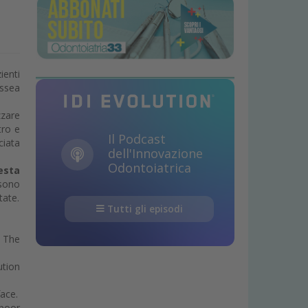
ienti
ossea
zzare
tro e
Il Podcast
ciata
dell'Innovazione
Odontoiatrica
resta
ssono
tate.
Tutti gli episodi
. The
ution
face.
 poor