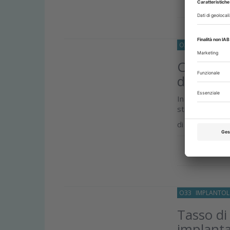
Approfond
O33
IMPLANTOL
Campo ma
di un re
In implantologi
stabilità primar
di
Lara Figini
Approfond
O33
IMPLANTOL
Tasso di
implanta