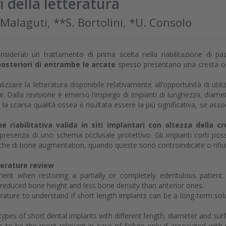
si della letteratura
 Malaguti, **S. Bortolini, *U. Consolo
nsiderati un trattamento di prima scelta nella riabilitazione di paz
posteriori di entrambe le arcate
spesso presentano una cresta 
zzare la letteratura disponibile relativamente all’opportunità di utili
nte. Dalla revisione è emerso l’impiego di impianti di lunghezza, diame
, la scarsa qualità ossea è risultata essere la più significativa, se asso
ne riabilitativa valida in siti implantari con altezza della c
 presenza di uno schema occlusale protettivo. Gli impianti corti po
niche di bone augmentation, quando queste sono controindicate o rifiu
iterature review
ment when restoring a partially or completely edentulous patient
 reduced bone height and less bone density than anterior ones.
erature to understand if short length implants can be a long-term sol
ypes of short dental implants with different length, diameter and sur
 to be the most relevant in case of failure only if associated with