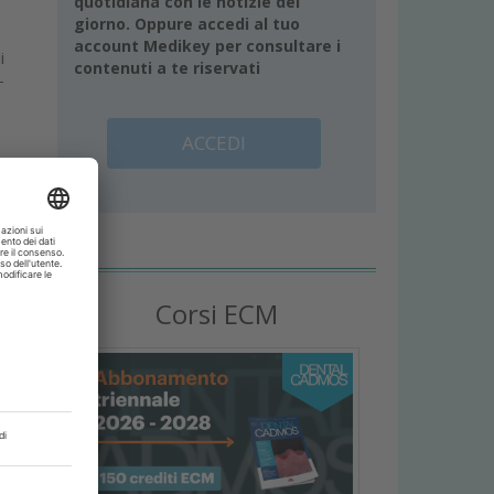
quotidiana con le notizie del
giorno. Oppure accedi al tuo
account Medikey per consultare i
i
contenuti a te riservati
-
ACCEDI
Corsi ECM
e
i