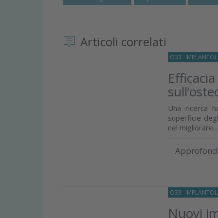
Articoli correlati
O33
IMPLANTOL
Efficacia
sull’ost
Una ricerca ha
superficie degl
nel migliorare...
Approfond
O33
IMPLANTOL
Nuovi imp