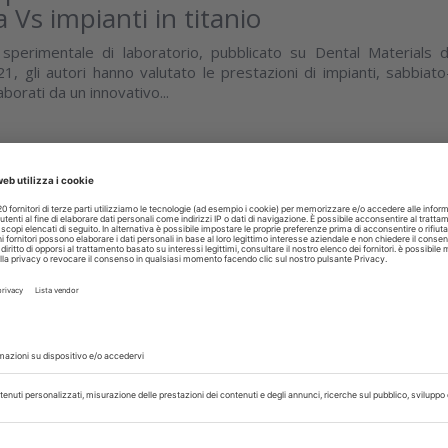
 Vs impianti in titanio
sperimentale di laboratorio, pubblicato su Dental Materials d
, gli autori hanno valutato le prestazioni di impianti, sabbiato
borati da un innovativo...
isci
OGIA
03 Settembre 2020
n vitro di impianti a diametro ridotto
anto-protesico talvolta, anche di fronte a impianti completament
i, esiste il rischio di riassorbimento osseo nelle region
ttivato o...