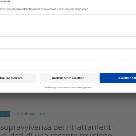
isci
OGIA
11 Giugno 2020
gnetico e stabilità implantare: dati
cente studio innovativo
a uno dei fattori chiave che influenza l’osteointegrazione finale è l
ia dell’impianto. Esiste un’evidenza scientifica che sia la quantità...
isci
OGIA
26 Febbraio 2020
 sopravvivenza dei ritrattamenti
ri: dati di una recente revisione