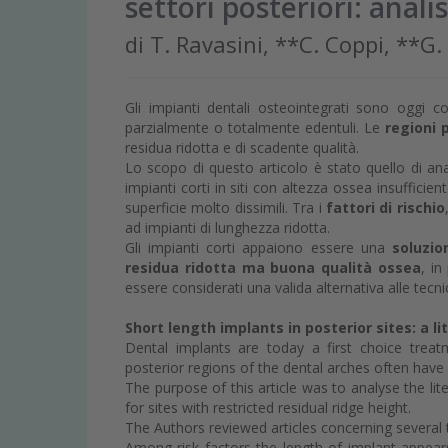
settori posteriori: anali
di T. Ravasini, **C. Coppi, **G.
Gli impianti dentali osteointegrati sono oggi co
parzialmente o totalmente edentuli. Le
regioni 
residua ridotta e di scadente qualità.
Lo scopo di questo articolo è stato quello di anali
impianti corti in siti con altezza ossea insufficie
superficie molto dissimili. Tra i
fattori di rischio
ad impianti di lunghezza ridotta.
Gli impianti corti appaiono essere una
soluzio
residua ridotta ma buona qualità ossea
, in
essere considerati una valida alternativa alle tec
Short length implants in posterior sites: a l
Dental implants are today a first choice treat
posterior regions of the dental arches often have
The purpose of this article was to analyse the lit
for sites with restricted residual ridge height.
The Authors reviewed articles concerning several t
Among risk factors the length of implant appears