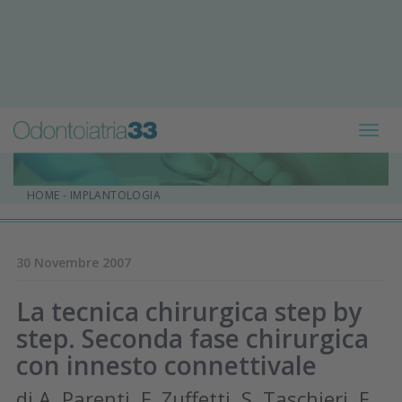
Toggl
navig
HOME
-
IMPLANTOLOGIA
30 Novembre 2007
La tecnica chirurgica step by
step. Seconda fase chirurgica
con innesto connettivale
di A. Parenti, F. Zuffetti, S. Taschieri, F.