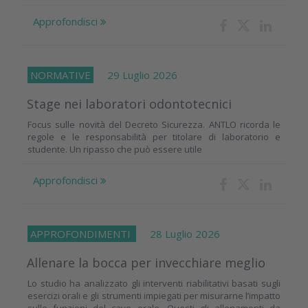
Approfondisci
NORMATIVE
29 Luglio 2026
Stage nei laboratori odontotecnici
Focus sulle novità del Decreto Sicurezza. ANTLO ricorda le
regole e le responsabilità per titolare di laboratorio e
studente. Un ripasso che può essere utile
Approfondisci
APPROFONDIMENTI
28 Luglio 2026
Allenare la bocca per invecchiare meglio
Lo studio ha analizzato gli interventi riabilitativi basati sugli
esercizi orali e gli strumenti impiegati per misurarne l’impatto
sulle funzioni del cavo orale. Questi gli allenamenti da