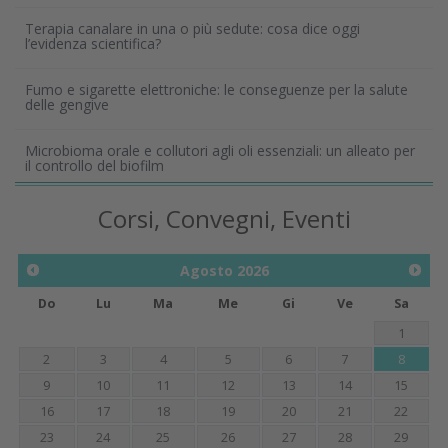
Terapia canalare in una o più sedute: cosa dice oggi
l’evidenza scientifica?
Fumo e sigarette elettroniche: le conseguenze per la salute
delle gengive
Microbioma orale e collutori agli oli essenziali: un alleato per
il controllo del biofilm
Corsi, Convegni, Eventi
Agosto
2026
Do
Lu
Ma
Me
Gi
Ve
Sa
1
2
3
4
5
6
7
8
9
10
11
12
13
14
15
16
17
18
19
20
21
22
23
24
25
26
27
28
29