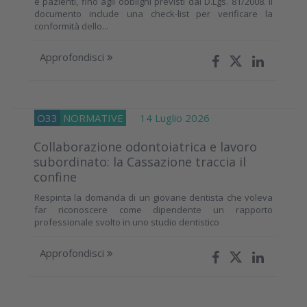
e pazienti, fino agli obblighi previsti dal D.Lgs. 81/2008. Il
documento include una check-list per verificare la
conformità dello...
Approfondisci
O33
NORMATIVE
14 Luglio 2026
Collaborazione odontoiatrica e lavoro
subordinato: la Cassazione traccia il
confine
Respinta la domanda di un giovane dentista che voleva
far riconoscere come dipendente un rapporto
professionale svolto in uno studio dentistico
Approfondisci