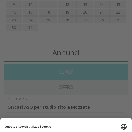
9
10
11
12
13
14
15
16
17
18
19
20
21
22
23
24
25
26
27
28
29
30
31
Annunci
CERCO
OFFRO
31 Luglio 2026
Cercasi ASO per studio sito a Mozzate
30 Luglio 2026
Cercasi assistente alla poltrona in Cusago