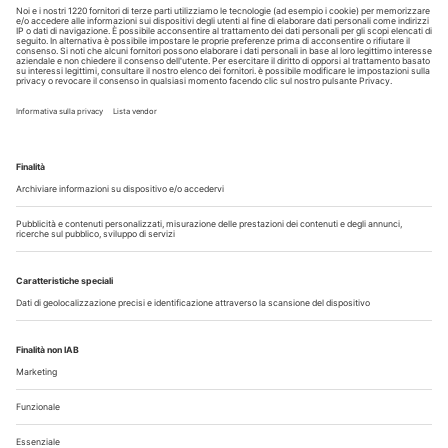
30 Luglio 2026
Pistoia - studio cerca segretaria
Altro...
Guarda i nostri video
Il flusso di lavoro dell’odontoiatra chairside
Odontoiatria33