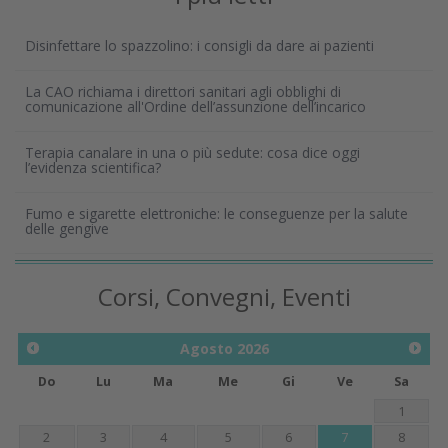
Disinfettare lo spazzolino: i consigli da dare ai pazienti
La CAO richiama i direttori sanitari agli obblighi di
comunicazione all'Ordine dell’assunzione dell’incarico
Terapia canalare in una o più sedute: cosa dice oggi
l’evidenza scientifica?
Fumo e sigarette elettroniche: le conseguenze per la salute
delle gengive
Corsi, Convegni, Eventi
Agosto
2026
Do
Lu
Ma
Me
Gi
Ve
Sa
1
2
3
4
5
6
7
8