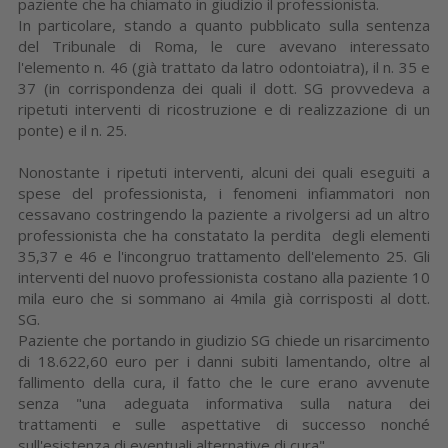
paziente che ha chiamato in giudizio il professionista.
In particolare, stando a quanto pubblicato sulla sentenza
del Tribunale di Roma, le cure avevano interessato
l'elemento n. 46 (già trattato da latro odontoiatra), il n. 35 e
37 (in corrispondenza dei quali il dott. SG provvedeva a
ripetuti interventi di ricostruzione e di realizzazione di un
ponte) e il n. 25.
Nonostante i ripetuti interventi, alcuni dei quali eseguiti a
spese del professionista, i fenomeni infiammatori non
cessavano costringendo la paziente a rivolgersi ad un altro
professionista che ha constatato la perdita degli elementi
35,37 e 46 e l'incongruo trattamento dell'elemento 25. Gli
interventi del nuovo professionista costano alla paziente 10
mila euro che si sommano ai 4mila già corrisposti al dott.
SG.
Paziente che portando in giudizio SG chiede un risarcimento
di 18.622,60 euro per i danni subiti lamentando, oltre al
fallimento della cura, il fatto che le cure erano avvenute
senza "una adeguata informativa sulla natura dei
trattamenti e sulle aspettative di successo nonché
sull'esistenza di eventuali alternative di cura".