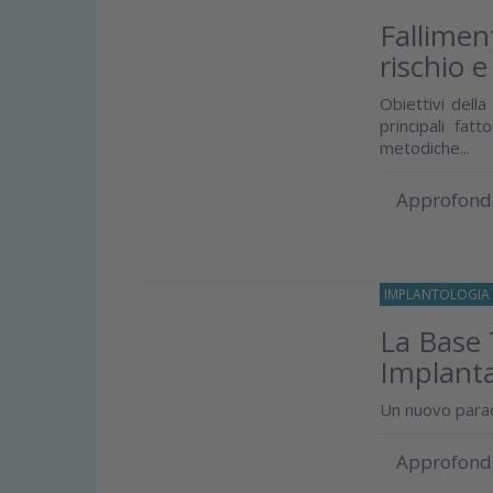
Falliment
rischio e
Obiettivi della
principali fatt
metodiche...
Approfond
IMPLANTOLOGIA
La Base T
Implant
Un nuovo paradi
Approfond