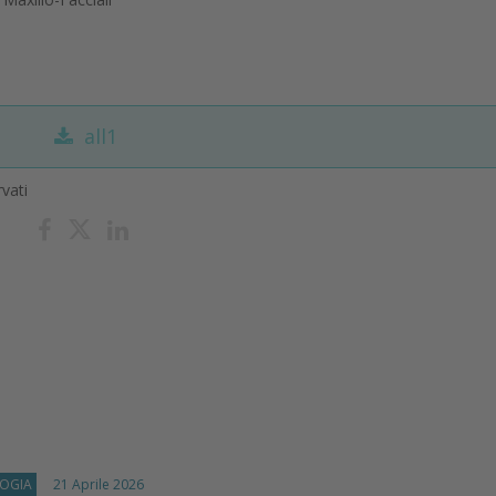
all1
rvati
OGIA
21 Aprile 2026