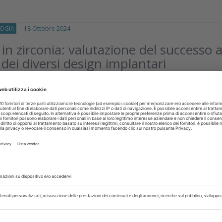
OGIA
18 Ottobre 2024
 in zirconia: valutazione del successo 
 dei diversi design implantari
uta il risultato clinico di diversi design di impianti dentali in zirconi
isci
OGIA
15 Ottobre 2024
dell’IAI nella pianificazione pre-
ca implantare
ni dell’intelligenza artificiale in ambito odontoiatrico nell
pre-chirurgica implantare