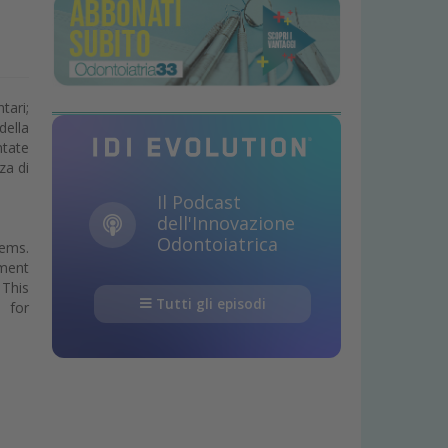
tari;
della
ntate
za di
Il Podcast
dell'Innovazione
Odontoiatrica
tems.
tment
 This
Tutti gli episodi
 for