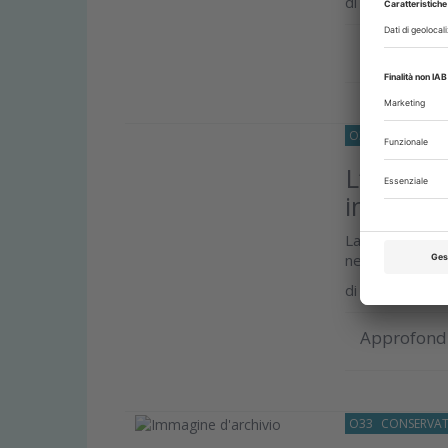
di
Lara Figini
Approfond
O33
IMPLANTOL
L’utilizz
implanto
La revisione e
nella chirurgia
di
Lara Figini
Approfond
O33
CONSERVAT