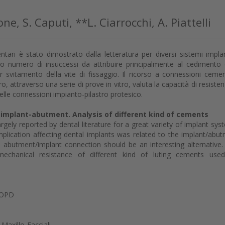
one, S. Caputi, **L. Ciarrocchi, A. Piattelli
entari è stato dimostrato dalla letteratura per diversi sistemi implan
erto numero di insuccessi da attribuire principalmente al cedimento 
r svitamento della vite di fissaggio. Il ricorso a connessioni ceme
oro, attraverso una serie di prove in vitro, valuta la capacità di resisten
nelle connessioni impianto-pilastro protesico.
mplant-abutment. Analysis of different kind of cements
gely reported by dental literature for a great variety of implant sys
omplication affecting dental implants was related to the implant/abu
abutment/implant connection should be an interesting alternative.
echanical resistance of different kind of luting cements used
CLOPD
Maxillo-Facciali