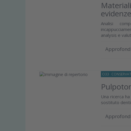
Material
evidenze 
Analisi comp
incappucciamen
analysis e valu
Approfond
O33
CONSERVAT
Pulpotom
Una ricerca ha 
sostituto denti
Approfond