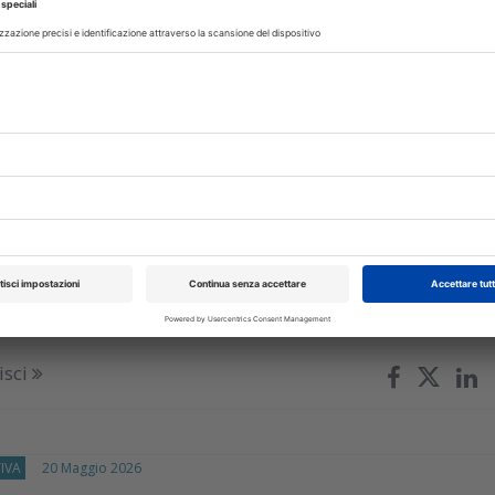
isci
OGIA
09 Ottobre 2024
o della risonanza magnetica in
logia
samina l'applicazione della risonanza magnetica per immagini (RMI
 implantare dentale e i suoi potenziali benefici e sfide
isci
IVA
20 Maggio 2026