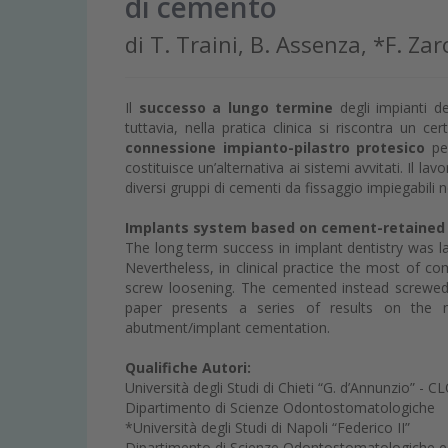
di cemento
di T. Traini, B. Assenza, *F. Zar
Il
successo a lungo termine
degli impianti d
tuttavia, nella pratica clinica si riscontra un c
connessione impianto-pilastro protesico
pe
costituisce un’alternativa ai sistemi avvitati. Il lav
diversi gruppi di cementi da fissaggio impiegabili 
Implants system based on cement-retained i
The long term success in implant dentistry was lar
Nevertheless, in clinical practice the most of c
screw loosening. The cemented instead screwed 
paper presents a series of results on the m
abutment/implant cementation.
Qualifiche Autori:
Università degli Studi di Chieti “G. d’Annunzio” - 
Dipartimento di Scienze Odontostomatologiche
*Università degli Studi di Napoli “Federico II”
Dipartimento di Scienze Odontostomatologiche e 