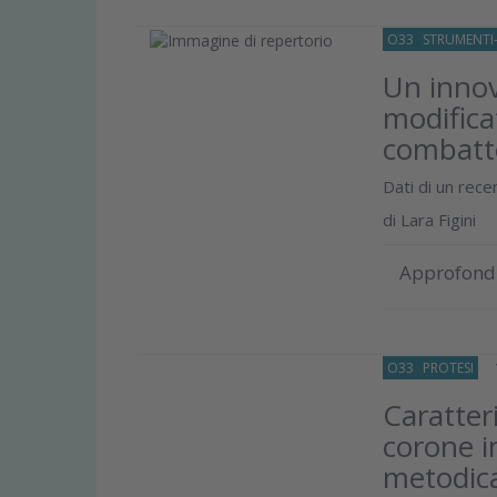
O33
STRUMENTI-
Un inno
modifica
combatte
Dati di un rece
di
Lara Figini
Approfond
O33
PROTESI
15
Caratter
corone in
metodic