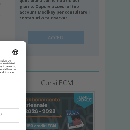
quotidiana con le notizie del
n
giorno. Oppure accedi al tuo
account Medikey per consultare i
contenuti a te riservati
ACCEDI
a
Corsi ECM
o