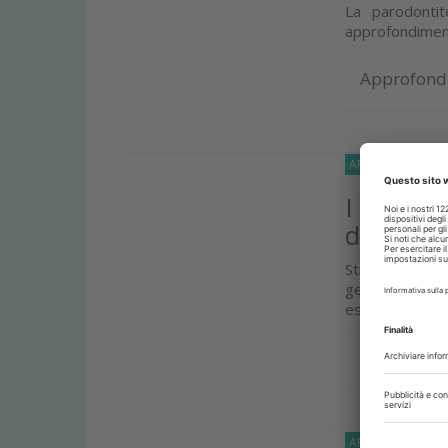
La parodonti
approfondiment
Approfond
APPROFONDIMEN
I 10 indi
dentale 
Straumann ha
generalista da
essere replicati 
Approfond
APPROFONDIMEN