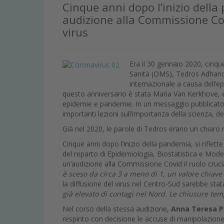
Cinque anni dopo l’inizio della 
audizione alla Commissione Cov
virus
Era il 30 gennaio 2020, cinqu
Sanità (OMS), Tedros Adhanom
internazionale a causa dell’
questo anniversario è stata Maria Van Kerkhove, 
epidemie e pandemie. In un messaggio pubblicato 
importanti lezioni sull’importanza della scienza, d
Già nel 2020, le parole di Tedros erano un chiaro 
Cinque anni dopo l’inizio della pandemia, si riflett
del reparto di Epidemiologia, Biostatistica e Modell
un’audizione alla Commissione Covid il ruolo cruci
è sceso da circa 3 a meno di 1, un valore chiav
la diffusione del virus nel Centro-Sud sarebbe stata 
già elevato di contagi nel Nord. Le chiusure te
Nel corso della stessa audizione,
Anna Teresa 
respinto con decisione le accuse di manipolazion