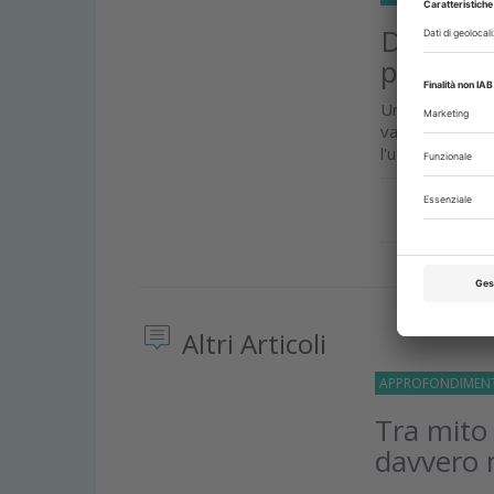
Disinfett
pazienti
Uno studio cli
valutare la lor
l'utilizzo quotid
Approfond
Altri Articoli
APPROFONDIMEN
Tra mito
davvero 