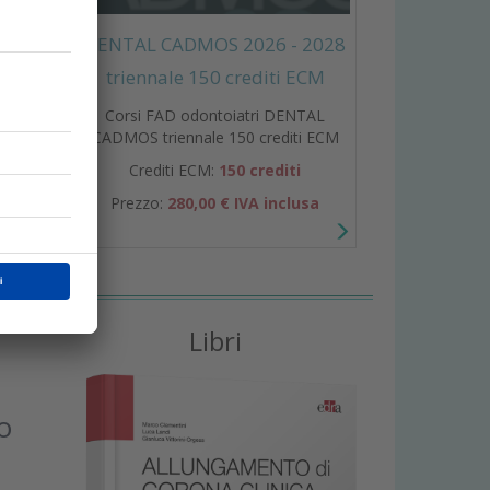
DENTAL CADMOS 2026 - 2028
triennale 150 crediti ECM
r
Corsi FAD odontoiatri DENTAL
o
CADMOS triennale 150 crediti ECM
Crediti ECM:
150 crediti
Prezzo:
280,00 € IVA inclusa
Libri
o