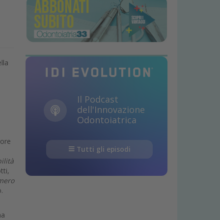
lla
Il Podcast
e
dell'Innovazione
Odontoiatrica
tore
Tutti gli episodi
ilità
tti,
umero
.
ha