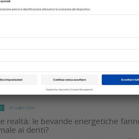
are lo spazzolino: i consigli da dare ai
nico pilota ha confrontato tre diverse soluzioni di uso comune pe
o capacità di ridurre la contaminazione batterica delle setole dop
iano dello...
isci
TI
31 Luglio 2026
 e realtà: le bevande energetiche fann
male ai denti?