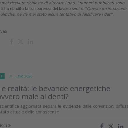
mai ricevuto richieste di alterare i dati. I numeri pubblicati sono
ti ha ribadito la trasparenza del lavoro svolto: “
Questa insinuazione
litiche, né c’è mai stato alcun tentativo di falsificare i dati
”.
rvati
TI
31 Luglio 2026
 e realtà: le bevande energetiche
vvero male ai denti?
cientifica aggiornata separa le evidenze dalle convinzioni diffus
 stato attuale delle conoscenze
isci