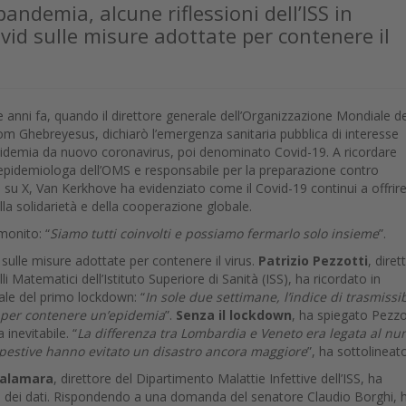
pandemia, alcune riflessioni dell’ISS in
id sulle misure adottate per contenere il
e anni fa, quando il direttore generale dell’Organizzazione Mondiale de
 Ghebreyesus, dichiarò l’emergenza sanitaria pubblica di interesse
epidemia da nuovo coronavirus, poi denominato Covid-19. A ricordare
epidemiologa dell’OMS e responsabile per la preparazione contro
su X, Van Kerkhove ha evidenziato come il Covid-19 continui a offrir
ella solidarietà e della cooperazione globale.
monito: “
Siamo tutti coinvolti e possiamo fermarlo solo insieme
”.
e sulle misure adottate per contenere il virus.
Patrizio Pezzotti
, diret
i Matematici dell’Istituto Superiore di Sanità (ISS), ha ricordato in
ale del primo lockdown: “
In sole due settimane, l’indice di trasmissib
e per contenere un’epidemia
”.
Senza il lockdown
, ha spiegato Pezzo
inevitabile. “
La differenza tra Lombardia e Veneto era legata al n
mpestive hanno evitato un disastro ancora maggiore
”, ha sottolineato
Palamara
, direttore del Dipartimento Malattie Infettive dell’ISS, ha
e dei dati. Rispondendo a una domanda del senatore Claudio Borghi, 