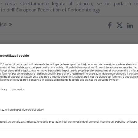
te resta strettamente legata al tabacco, se ne parla in u
o dell’ European Federation of Periodontology
isci
TI
30 Luglio 2026
spensabili strumenti per la salute
da mettere in valigia
 chiesto dei suggerimenti da dare ai lettori della stamp
ti alla dott.ssa Laforì. Suggerimenti che, se condivisi, posson
ai vostri...
isci
TI
29 Luglio 2026