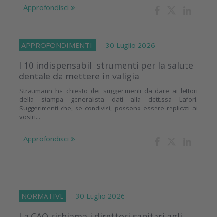
Approfondisci
APPROFONDIMENTI
30 Luglio 2026
I 10 indispensabili strumenti per la salute
dentale da mettere in valigia
Straumann ha chiesto dei suggerimenti da dare ai lettori
della stampa generalista dati alla dott.ssa Laforì.
Suggerimenti che, se condivisi, possono essere replicati ai
vostri...
Approfondisci
NORMATIVE
30 Luglio 2026
La CAO richiama i direttori sanitari agli