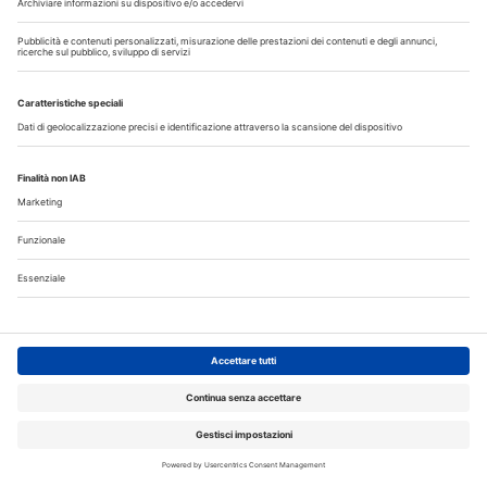
Il flusso di lavoro dell’odontoiatra chairside
Odontoiatria33
Copyright © 2026 - All Rights Reserved
Chi siamo
Autori
Contattaci
Note legali
Privacy
Cerca nel sito
Registrazione MediKey