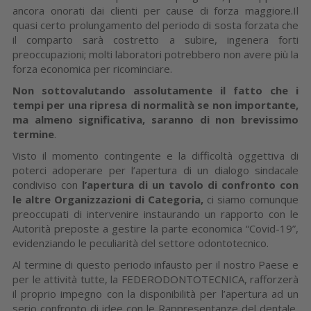
ancora onorati dai clienti per cause di forza maggiore.Il
quasi certo prolungamento del periodo di sosta forzata che
il comparto sarà costretto a subire, ingenera forti
preoccupazioni; molti laboratori potrebbero non avere più la
forza economica per ricominciare.
Non sottovalutando assolutamente il fatto che i
tempi per una ripresa di normalità se non importante,
ma almeno significativa, saranno di non brevissimo
termine
.
Visto il momento contingente e la difficoltà oggettiva di
poterci adoperare per l’apertura di un dialogo sindacale
condiviso con
l’apertura di un tavolo di confronto con
le altre Organizzazioni di Categoria,
ci siamo comunque
preoccupati di intervenire instaurando un rapporto con le
Autorità preposte a gestire la parte economica “Covid-19”,
evidenziando le peculiarità del settore odontotecnico.
Al termine di questo periodo infausto per il nostro Paese e
per le attività tutte, la FEDERODONTOTECNICA, rafforzerà
il proprio impegno con la disponibilità per l’apertura ad un
serio confronto di idee con le Rappresentanze del dentale,