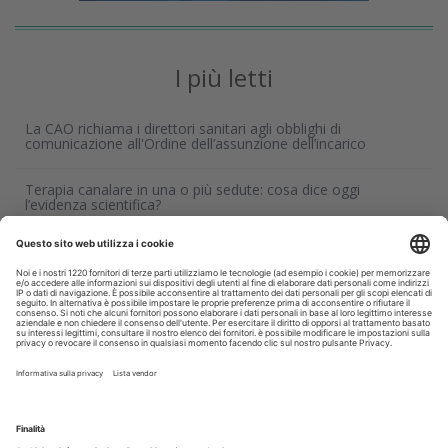
I più letti
La CAO richiama i direttori sanitari agli obblighi di
comunicazione all'Ordine dell’assunzione dell’incarico
Terapia canalare in una o più sedute: cosa dice oggi
l’evidenza scientifica?
Fumo e sigarette elettroniche: le conseguenze per la salute
delle gengive
Microbioma orale e collutori agli oli essenziali: un alleato per
il controllo del biofilm
Corsi, Convegni, Eventi
Agosto
2026