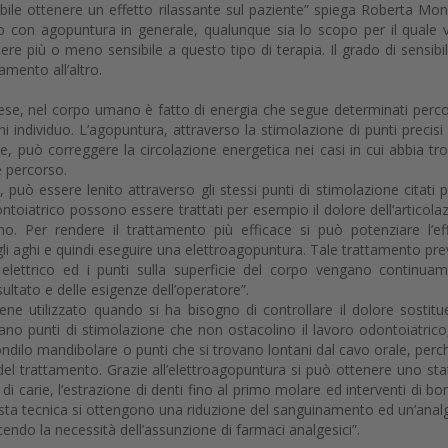
ibile ottenere un effetto rilassante sul paziente” spiega Roberta Mon
o con agopuntura in generale, qualunque sia lo scopo per il quale 
ere più o meno sensibile a questo tipo di terapia. Il grado di sensibil
amento all’altro.
nese, nel corpo umano è fatto di energia che segue determinati perco
ni individuo. L’agopuntura, attraverso la stimolazione di punti precisi 
ore, può correggere la circolazione energetica nei casi in cui abbia tr
e percorso.
 può essere lenito attraverso gli stessi punti di stimolazione citati p
toiatrico possono essere trattati per esempio il dolore dell’articola
o. Per rendere il trattamento più efficace si può potenziare l’ef
gli aghi e quindi eseguire una elettroagopuntura. Tale trattamento pr
 elettrico ed i punti sulla superficie del corpo vengano continua
sultato e delle esigenze dell’operatore”.
iene utilizzato quando si ha bisogno di controllare il dolore sostit
izzano punti di stimolazione che non ostacolino il lavoro odontoiatrico
ondilo mandibolare o punti che si trovano lontani dal cavo orale, perch
del trattamento. Grazie all’elettroagopuntura si può ottenere uno sta
i carie, l’estrazione di denti fino al primo molare ed interventi di bon
uesta tecnica si ottengono una riduzione del sanguinamento ed un’anal
endo la necessità dell’assunzione di farmaci analgesici”.