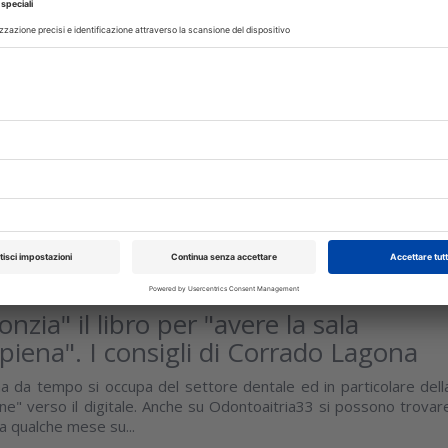
 privacy ed opposizione invio. Prada
ennesima incongruenza di un sistema
iare
ile, oppure il 20 dello stesso mese a seconda che si tratti d
nsili o trimestrali, scadrà il termine entro cui inviare, attravers
 dati...
isci
bbraio 2017
zia" il libro per "avere la sala
 piena". I consigli di Corrado Lagona
 da tempo si occupa del settore dentale ed in particolare dell
one" verso il digitale. Anche su Odontoaitria33 si possono trovar
Da qualche mese su...