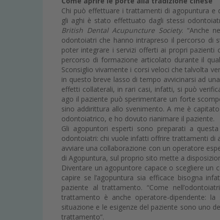
Come aprire le porte alla tradizione cinese
Chi può effettuare i trattamenti di agopuntura e 
gli aghi è stato effettuato dagli stessi odontoia
British Dental Acupuncture Society
. “Anche ne
odontoiatri che hanno intrapreso il percorso di st
poter integrare i servizi offerti ai propri pazien
percorso di formazione articolato durante il qua
Sconsiglio vivamente i corsi veloci che talvolta v
in questo breve lasso di tempo avvicinarsi ad un
effetti collaterali, in rari casi, infatti, si può ve
ago il paziente può sperimentare un forte scompe
sino addirittura allo svenimento. A me è capita
odontoiatrico, e ho dovuto rianimare il paziente.
Gli agopuntori esperti sono preparati a questa
odontoiatri: chi vuole infatti offrire trattamenti 
avviare una collaborazione con un operatore espert
di Agopuntura, sul proprio sito mette a disposizione
Diventare un agopuntore capace o scegliere un co
capire se l’agopuntura sia efficace bisogna infa
paziente al trattamento. “Come nell’odontoiatri
trattamento è anche operatore-dipendente: la s
situazione e le esigenze del paziente sono uno degl
trattamento”.