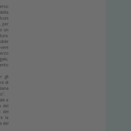
verso
della
lcuni
, per
io un
tura.
ibile
avere
terzo
gale,
mento
r gli
re di
liana
o”.
ale e
à del
o del
re la
a del