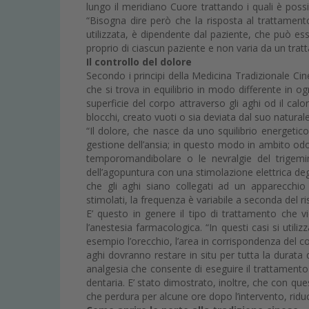
lungo il meridiano Cuore trattando i quali è poss
“Bisogna dire però che la risposta al trattament
utilizzata, è dipendente dal paziente, che può ess
proprio di ciascun paziente e non varia da un tratt
Il controllo del dolore
Secondo i principi della Medicina Tradizionale Ci
che si trova in equilibrio in modo differente in og
superficie del corpo attraverso gli aghi od il cal
blocchi, creato vuoti o sia deviata dal suo natural
“Il dolore, che nasce da uno squilibrio energetico,
gestione dell’ansia; in questo modo in ambito odon
temporomandibolare o le nevralgie del trigemin
dell’agopuntura con una stimolazione elettrica de
che gli aghi siano collegati ad un apparecchio
stimolati, la frequenza è variabile a seconda del ri
E’ questo in genere il tipo di trattamento che v
l’anestesia farmacologica. “In questi casi si util
esempio l’orecchio, l’area in corrispondenza del c
aghi dovranno restare in situ per tutta la durata 
analgesia che consente di eseguire il trattamento d
dentaria. E’ stato dimostrato, inoltre, che con q
che perdura per alcune ore dopo l’intervento, riduc