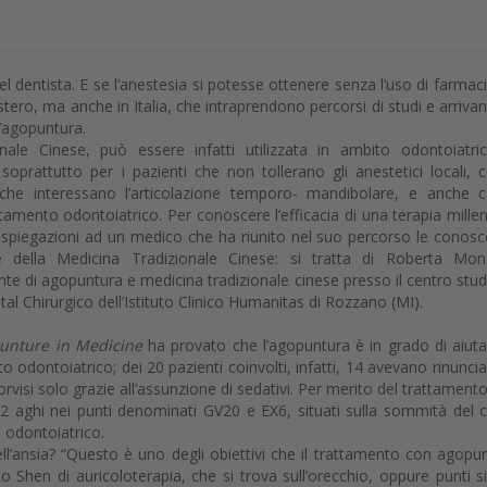
dentista. E se l’anestesia si potesse ottenere senza l’uso di farmaci
estero, ma anche in Italia, che intraprendono percorsi di studi e arriva
l’agopuntura.
ale Cinese, può essere infatti utilizzata in ambito odontoiatri
e soprattutto per i pazienti che non tollerano gli anestetici locali,
e che interessano l’articolazione temporo- mandibolare, e anche
ttamento odontoiatrico. Per conoscere l’efficacia di una terapia millen
to spiegazioni ad un medico che ha riunito nel suo percorso le conos
e della Medicina Tradizionale Cinese: si tratta di Roberta Mon
nte di agopuntura e medicina tradizionale cinese presso il centro stud
l Chirurgico dell’Istituto Clinico Humanitas di Rozzano (MI).
unture in Medicine
ha provato che l’agopuntura è in grado di aiuta
 odontoiatrico; dei 20 pazienti coinvolti, infatti, 14 avevano rinuncia
rvisi solo grazie all’assunzione di sedativi. Per merito del trattament
i 2 aghi nei punti denominati GV20 e EX6, situati sulla sommità del 
o odontoiatrico.
ll’ansia? “Questo è uno degli obiettivi che il trattamento con agopu
Shen di auricoloterapia, che si trova sull’orecchio, oppure punti si