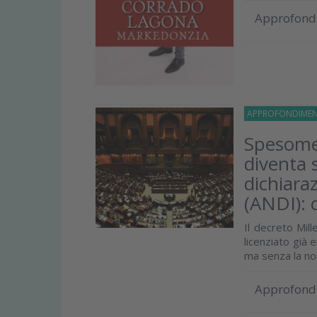
Approfond
APPROFONDIMEN
Spesomet
diventa 
dichiara
(ANDI): 
Il decreto Mil
licenziato già 
ma senza la no
Approfond