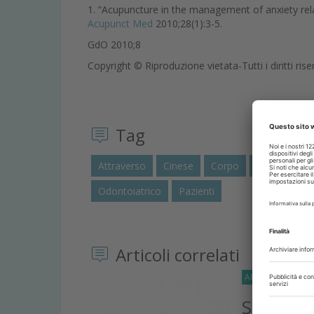
1. “Acupuncture in the management of anxiety rela
Acupunct Med
2010;28(1):3-5.
GdO 2010;8
Copyright © Riproduzione vietata-Tutti i diritti rise
Tag
Attraverso
Cinese
Corpo
Dolore
D
Odontoiatrico
Pazienti
Articoli correlati
APPROFONDIMEN
Spesomet