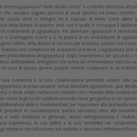
1
di elettroagopuntura? Nello studio citato
il controllo dell’ansia attra
tri che avevano seguito percorsi di studi specifici ed erano membri 
lla scuola dove io insegno mi è capitato di avere come allievi a
udi della durata di quattro anni, con il quale si consegue il diploma
ti con trattamenti di agopuntura. Per diventare agopuntori è necessar
le si sostengono esami e si fa pratica in un ambulatorio di agopun
engono offerti, della durata di sei mesi per esempio, perché non è poss
a materia così complessa ed acquisirne la pratica. L’agopuntura può 
rificare un’intolleranza all’agopuntura: dopo l’inserimento del secondo o 
nso dell’equilibrio energetico che porta ad un’immediata risposta va
to un caso di questo genere proprio mentre coadiuvavo in un tratta
 rara evenienza e la loro collaborazione potrebbe essere utile pe
di agopuntura ai propri pazienti senza diventare agopuntore, può decide
o; è facile infatti mettersi in contatto con i membri della Società Ita
 i nomi degli iscritti suddivisi secondo l’area geografica in cui operan
llaboratore abile è fondamentale: per rispondere alla domanda inizi
tti prendere in considerazione questo elemento oltre alla sensibilit
a e nella medicina in generale, anche nell’agopuntura il risultat
ua esperienza, la sua abilità e la sua sensibilità nel comprende
i elementi che influiscono sul risultato e decidono l’effettiva efficaci