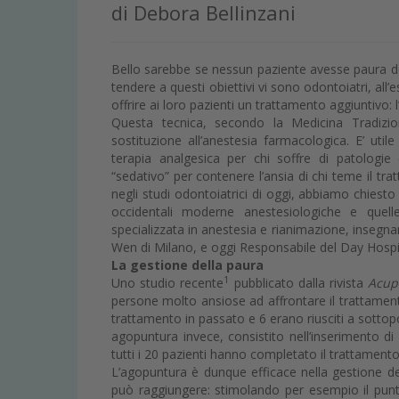
di Debora Bellinzani
Bello sarebbe se nessun paziente avesse paura del 
tendere a questi obiettivi vi sono odontoiatri, all’
offrire ai loro pazienti un trattamento aggiuntivo: 
Questa tecnica, secondo la Medicina Tradizion
sostituzione all’anestesia farmacologica. E’ util
terapia analgesica per chi soffre di patologi
“sedativo” per contenere l’ansia di chi teme il tra
negli studi odontoiatrici di oggi, abbiamo chies
occidentali moderne anestesiologiche e quell
specializzata in anestesia e rianimazione, insegna
Wen di Milano, e oggi Responsabile del Day Hospita
La gestione della paura
1
Uno studio recente
pubblicato dalla rivista
Acup
persone molto ansiose ad affrontare il trattamento
trattamento in passato e 6 erano riusciti a sottopo
agopuntura invece, consistito nell’inserimento d
tutti i 20 pazienti hanno completato il trattament
L’agopuntura è dunque efficace nella gestione de
può raggiungere: stimolando per esempio il punto 