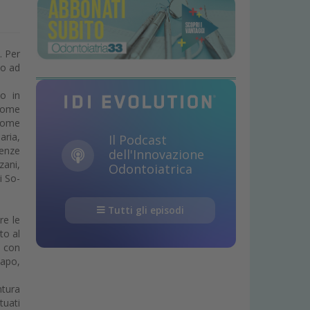
. Per
no ad
co in
 come
 come
aria,
Il Podcast
cenze
dell'Innovazione
zani,
Odontoiatrica
i So-
Tutti gli episodi
re le
to al
o con
capo,
ntura
tuati