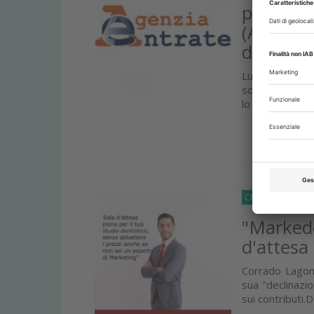
problema
(ANDI): 
da camb
Lunedì 10 Apr
soggetti IVA me
lo Spesometro, i
Approfond
CRONACA
15 Fe
"Markedon
d'attesa
Corrado Lagona
sua "declinazi
sui contributi.