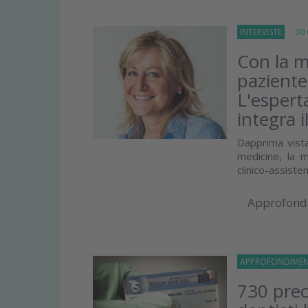
INTERVISTE
30 G
Con la me
paziente 
L'esperta
integra 
Dapprima vista
medicine, la m
clinico-assistenzi
Approfond
APPROFONDIMEN
730 prec