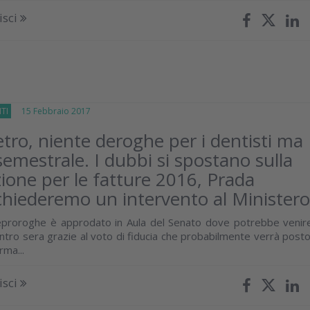
isci
TI
15 Febbraio 2017
ro, niente deroghe per i dentisti ma
semestrale. I dubbi si spostano sulla
zione per le fatture 2016, Prada
chiederemo un intervento al Minister
leproroghe è approdato in Aula del Senato dove potrebbe venir
entro sera grazie al voto di fiducia che probabilmente verrà posto
rma...
isci