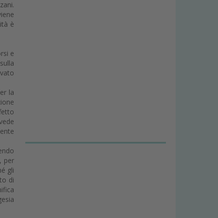
zani.
viene
ità è
rsi e
sulla
ovato
er la
zione
fetto
evede
mente
uendo
, per
é gli
to di
ifica
gesia