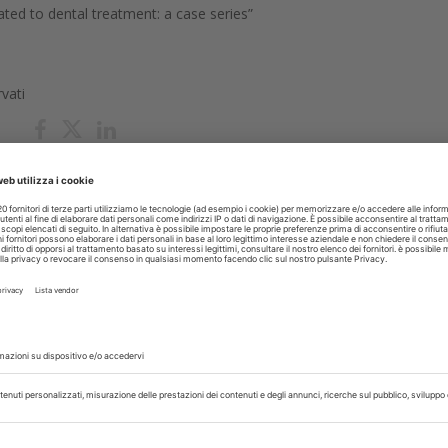
ted to dental treatment: a case series”
rvati
urata
Efficace
Esempio
Gestione
Medicina
Odontoiat
TI
06 Aprile 2017
ro a pochi giorni dall'invio nasce il