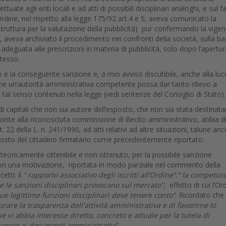
uate agli enti locali e ad atti di possibili disciplinari analoghi, e sul f
rdine, nel rispetto alla legge 175/92 art.4 e 5, aveva comunicato la
struttura per la valutazione della pubblicità) pur confermando la vigen
ve, aveva archiviato il procedimento nei confronti della società, sulla ba
deguata alle prescrizioni in materia di pubblicità, solo dopo l’apertur
stesso.
to e la conseguente sanzione e, a mio avviso discutibile, anche alla luc
che un’autorità amministrativa competente possa dar tanto rilievo a
tal senso contenuti nella legge (vedi sentenze del Consiglio di Stato).
i capitali che non sia autore dell’esposto, che non sia stata destinatar
ronte alla riconosciuta commissione di illecito amministrativo, abbia di
t. 22 della L. n. 241/1990, ad atti relativi ad altre situazioni, talune an
sposto del cittadino firmatario come precedentemente riportato.
o teoricamente ottenibile e non ottenuto, per la possibile sanzione
 con una motivazione, riportata in modo parziale nel commento della
etti: il
“ rapporto associativo degli iscritti all’Ordine”,” la competiz
e le sanzioni disciplinari provocano sul mercato”
, effetto di cui l’Or
 sue legittime funzioni disciplinari deve tenere conto”
. Ricordato che l
curare la trasparenza dell'attività amministrativa e di favorirne lo
vi abbia interesse diretto, concreto e attuale per la tutela di
 accesso ai documenti amministrativi
''.