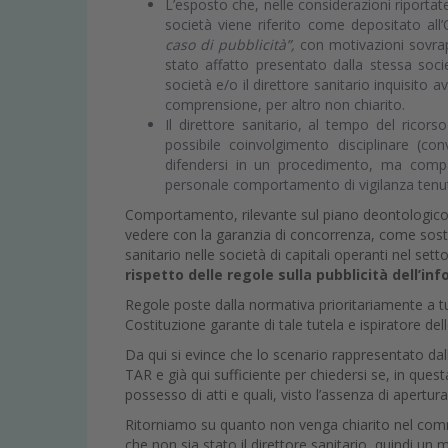
L’esposto che, nelle considerazioni riportat
società viene riferito come depositato all
caso di pubblicità”,
con motivazioni sovrap
stato affatto presentato dalla stessa soc
società e/o il direttore sanitario inquisito 
comprensione, per altro non chiarito.
Il direttore sanitario, al tempo del ricor
possibile coinvolgimento disciplinare (
difendersi in un procedimento, ma compar
personale comportamento di vigilanza tenuto 
Comportamento, rilevante sul piano deontologico ai 
vedere con la garanzia di concorrenza, come sosten
sanitario nelle società di capitali operanti nel sett
rispetto delle regole sulla pubblicità dell’in
Regole poste dalla normativa prioritariamente a tut
Costituzione garante di tale tutela e ispiratore dell
Da qui si evince che lo scenario rappresentato dall’
TAR e già qui sufficiente per chiedersi se, in quest
possesso di atti e quali, visto l’assenza di apertur
Ritorniamo su quanto non venga chiarito nel comm
che non sia stato il direttore sanitario, quindi un m