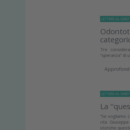
LETTERE-AL-DIRE
Odontote
categori
Tre considera
“speranza” di u
Approfond
LETTERE-AL-DIRE
La ''que
“Se vogliamo c
cita Giuseppe
storiche questio