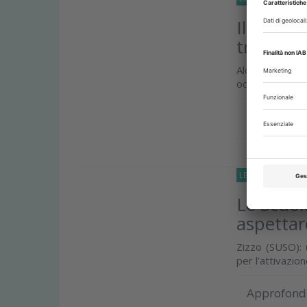
Il futuro
tra rivo
Alcune conside
odontoiatra ed 
Approfond
LETTERE-AL-DIRE
Le Scuol
aspettar
Zizzo (SUSO): 
per l’attivazion
Approfond