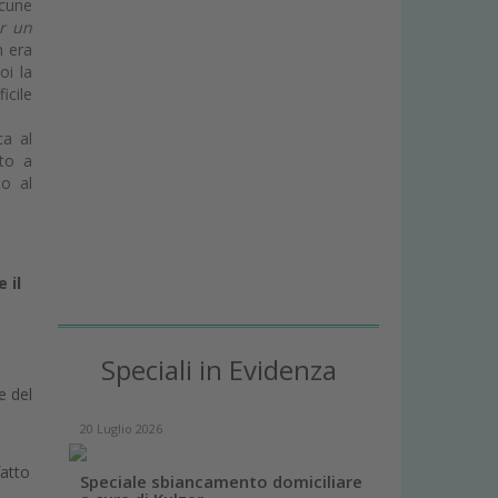
lcune
er un
n era
oi la
icile
ca al
ato a
to al
 il
Speciali in Evidenza
e del
20 Luglio 2026
fatto
Speciale sbiancamento domiciliare