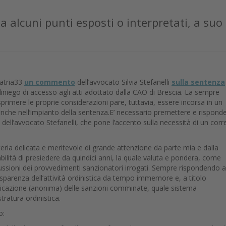
a alcuni punti esposti o interpretati, a suo
iatria33
un commento
dell’avvocato Silvia Stefanelli
sulla sentenza
diniego di accesso agli atti adottato dalla CAO di Brescia. La sempre
sprimere le proprie considerazioni pare, tuttavia, essere incorsa in un
 anche nell’impianto della sentenza.E’ necessario premettere e risponde
ell’avvocato Stefanelli, che pone l’accento sulla necessità di un corr
teria delicata e meritevole di grande attenzione da parte mia e dalla
lità di presiedere da quindici anni, la quale valuta e pondera, come
cussioni dei provvedimenti sanzionatori irrogati. Sempre rispondendo a
rasparenza dell’attività ordinistica da tempo immemore e, a titolo
blicazione (anonima) delle sanzioni comminate, quale sistema
ratura ordinistica.
o: