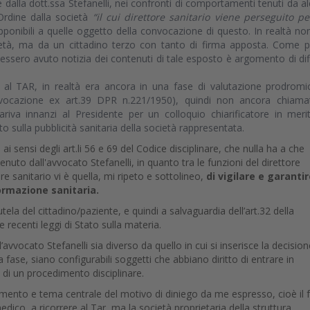
e dalla dott.ssa Stefanelli, nei confronti di comportamenti tenuti da a
’Ordine dalla società
“il cui direttore sanitario viene perseguito p
ponibili a quelle oggetto della convocazione di questo. In realtà no
ietà, ma da un cittadino terzo con tanto di firma apposta. Come p
avessero avuto notizia dei contenuti di tale esposto è argomento di diff
so al TAR, in realtà era ancora in una fase di valutazione prodromi
convocazione ex art.39 DPR n.221/1950), quindi non ancora chiam
iva innanzi al Presidente per un colloquio chiarificatore in meri
sulla pubblicità sanitaria della società rappresentata.
sensi degli art.li 56 e 69 del Codice disciplinare, che nulla ha a che
uto dall'avvocato Stefanelli, in quanto tra le funzioni del direttore
ore sanitario vi è quella, mi ripeto e sottolineo,
di vigilare e garantire
formazione sanitaria.
ela del cittadino/paziente, e quindi a salvaguardia dell’art.32 della
e recenti leggi di Stato sulla materia.
avvocato Stefanelli sia diverso da quello in cui si inserisce la decision
a fase, siano configurabili soggetti che abbiano diritto di entrare in
a di un procedimento disciplinare.
ento e tema centrale del motivo di diniego da me espresso, cioè il 
edico, a ricorrere al Tar, ma la società proprietaria della struttura,