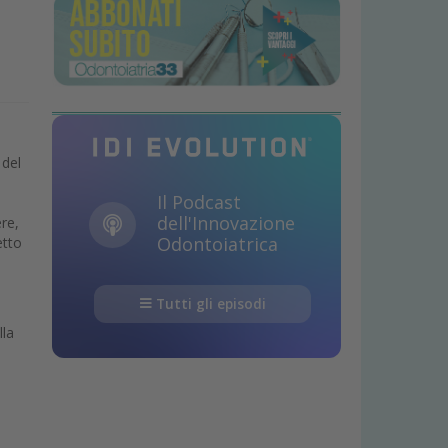
del
Il Podcast
dell'Innovazione
re,
Odontoiatrica
etto
Tutti gli episodi
lla