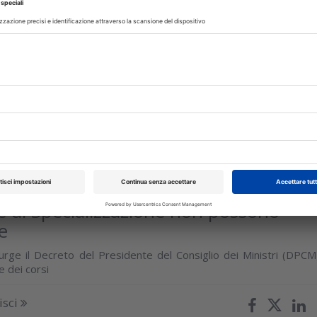
 dell'odontoiatria e dell'odontotecnica:
luzione digitale e nuova formazione
razioni del prof. Luigi Rubino sull’evoluzione del rapporto tr
odontotecnico nell’era digitale
isci
TTORE
20 Luglio 2026
e di Specializzazione non possono
e
urge il Decreto del Presidente del Consiglio dei Ministri (DPCM
e dei corsi
isci