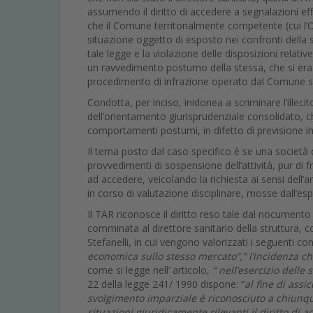
assumendo il diritto di accedere a segnalazioni effett
che il Comune territorialmente competente (cui l’O
situazione oggetto di esposto nei confronti della 
tale legge e la violazione delle disposizioni relati
un ravvedimento postumo della stessa, che si era a
procedimento di infrazione operato dal Comune 
Condotta, per inciso, inidonea a scriminare l’illeci
dell’orientamento giurisprudenziale consolidato, 
comportamenti postumi, in difetto di previsione in 
Il tema posto dal caso specifico è se una società d
provvedimenti di sospensione dell’attività, pur di f
ad accedere, veicolando la richiesta ai sensi dell’ar
in corso di valutazione disciplinare, mosse dall’e
Il TAR riconosce il diritto reso tale dal nocument
comminata al direttore sanitario della struttura,
Stefanelli, in cui vengono valorizzati i seguenti conc
economica sullo stesso mercato”,” l’incidenza ch
come si legge nell’ articolo,
“ nell’esercizio delle
22 della legge 241/ 1990 dispone: “
al fine di assi
svolgimento imparziale è riconosciuto a chiunque 
situazioni giuridicamente rilevanti il diritto di