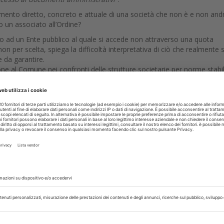
amento diretto, concreto e attuale di una società che non è e non and
o un associato all’Ordine?
itto ad un Ente pubblico al quale si accede non attraverso una quota
on per scelta, spiega la difficoltà interpretativa di ciò che realmente s
e da garantire.
one al Comune nei confronti delle strutture societarie per norme stabil
ordinistica per violazioni etiche nei confronti dei sanitari iscritti, stab
l TAR è stata appellata dall’Ordine di Brescia e il Consiglio di Stato,
 2020 l’esecutività di tale sentenza.
a)
rvati
TTORE
23 Luglio 2026