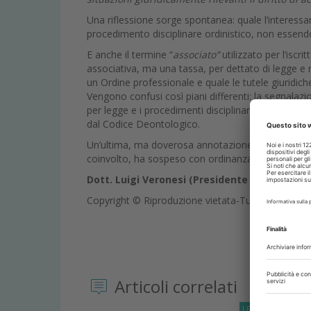
Una riflessione sorge spontanea: quale l’interess
procedimento disciplinare ordinistico, non essend
E anche il termine “
associato”
utilizzato per l’iscr
associativa, ma una tassa, per dettato di legge e n
un Ordine professionale e quale le tutele giuridich
Vengono confusi così piani differenti: la segnalazi
per legge e i procedimenti disciplinari di competenza 
dal Codice Deontologico.
Un’ultima, ma doverosa annotazione: la sentenza de
coinvolto, ha sospeso con ordinanza del 16 ottobre
Dott. Luigi Veronesi (Presidente CAO Bresci
Copyright © Riproduzione vietata-Tutti i diritti rise
Articoli correlati
LETTERE-AL-DIRE