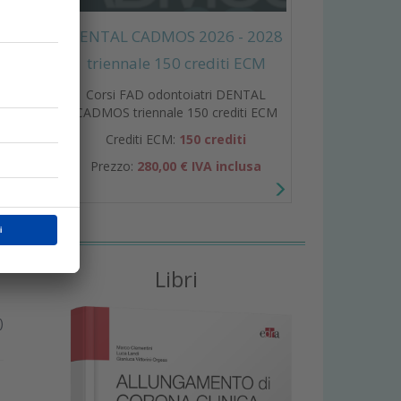
DENTAL CADMOS 2026 - 2028
triennale 150 crediti ECM
a
Corsi FAD odontoiatri DENTAL
CADMOS triennale 150 crediti ECM
Crediti ECM:
150 crediti
Prezzo:
280,00 € IVA inclusa
Libri
)