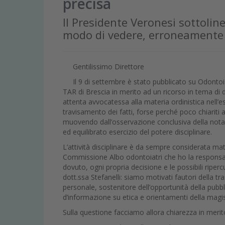
precisa
Il Presidente Veronesi sottoline
modo di vedere, erroneamente
Gentilissimo Direttore
Il 9 di settembre è stato pubblicato su Odonto
TAR di Brescia in merito ad un ricorso in tema di 
attenta avvocatessa alla materia ordinistica nell’e
travisamento dei fatti, forse perché poco chiariti
muovendo dall’osservazione conclusiva della nota d
ed equilibrato esercizio del potere disciplinare.
L’attività disciplinare è da sempre considerata ma
Commissione Albo odontoiatri che ho la responsabi
dovuto, ogni propria decisione e le possibili riper
dott.ssa Stefanelli: siamo motivati fautori della t
personale, sostenitore dell’opportunità della pub
d’informazione su etica e orientamenti della magist
Sulla questione facciamo allora chiarezza in merit