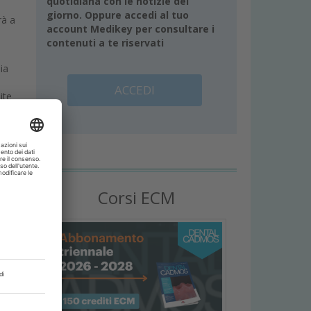
quotidiana con le notizie del
giorno. Oppure accedi al tuo
rà a
account Medikey per consultare i
contenuti a te riservati
ia
ACCEDI
ite
ilite
Corsi ECM