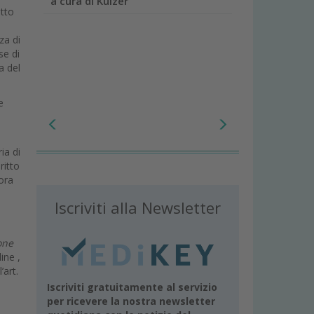
a cura di Kulzer
atto
za di
se di
a del
e
ia di
ritto
cora
Iscriviti alla Newsletter
ione
dine ,
’art.
Iscriviti gratuitamente al servizio
per ricevere la nostra newsletter