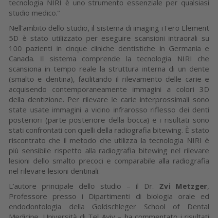
tecnologia NIRI è uno strumento essenziale per qualsiasi
studio medico.”
Nell’ambito dello studio, il sistema di imaging iTero Element
5D è stato utilizzato per eseguire scansioni intraorali su
100 pazienti in cinque cliniche dentistiche in Germania e
Canada. Il sistema comprende la tecnologia NIRI che
scansiona in tempo reale la struttura interna di un dente
(smalto e dentina), facilitando il rilevamento delle carie e
acquisendo contemporaneamente immagini a colori 3D
della dentizione. Per rilevare le carie interprossimali sono
state usate immagini a vicino infrarosso riflesso dei denti
posteriori (parte posteriore della bocca) e i risultati sono
stati confrontati con quelli della radiografia bitewing. È stato
riscontrato che il metodo che utilizza la tecnologia NIRI è
più sensibile rispetto alla radiografia bitewing nel rilevare
lesioni dello smalto precoci e comparabile alla radiografia
nel rilevare lesioni dentinali.
L’autore principale dello studio – il Dr.
Zvi Metzger
,
Professore presso i Dipartimenti di biologia orale ed
endodontologia della Goldschleger School of Dental
Medicine, Università di Tel Aviv – ha commentato i risultati