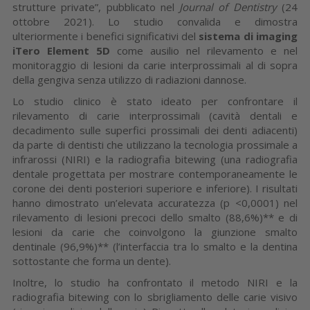
strutture private”, pubblicato nel
Journal of Dentistry
(24
ottobre 2021). Lo studio convalida e dimostra
ulteriormente i benefici significativi del
sistema di imaging
iTero Element 5D
come ausilio nel rilevamento e nel
monitoraggio di lesioni da carie interprossimali al di sopra
della gengiva senza utilizzo di radiazioni dannose.
Lo studio clinico è stato ideato per confrontare il
rilevamento di carie interprossimali (cavità dentali e
decadimento sulle superfici prossimali dei denti adiacenti)
da parte di dentisti che utilizzano la tecnologia prossimale a
infrarossi (NIRI) e la radiografia bitewing (una radiografia
dentale progettata per mostrare contemporaneamente le
corone dei denti posteriori superiore e inferiore). I risultati
hanno dimostrato un’elevata accuratezza (p <0,0001) nel
rilevamento di lesioni precoci dello smalto (88,6%)** e di
lesioni da carie che coinvolgono la giunzione smalto
dentinale (96,9%)** (l’interfaccia tra lo smalto e la dentina
sottostante che forma un dente).
Inoltre, lo studio ha confrontato il metodo NIRI e la
radiografia bitewing con lo sbrigliamento delle carie visivo