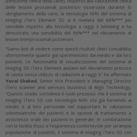
(rimozione clinica della carie). Rispetto alla valutazione clinica
delle lesioni prossimali posteriori osservate durante lo
sbrigliamento della carie, la tecnologia NIRI del sistema di
imaging iTero Element 5D si è rivelata del 66%*** più
sensibile rispetto alla tecnologia a raggi X bitewing e ha
dimostrato una sensibilità del 96%*** nel rilevamento di
lesioni interprossimali posteriori.
“Siamo lieti di vedere come questi risultati clinici convalidino
ulteriormente quanto già sperimentato dai medici e dai loro
pazienti. Le funzionalità di visualizzazione del sistema di
imaging 5D iTero Element aiutano nel rilevamento precoce
di cavità senza utilizzo di radiazioni ai raggi X” ha affermato
Yuval Shaked
, Senior Vice President e Managing Director
iTero scanner and services business di Align Technology.
“Questo studio sottolinea il ruolo prezioso che il sistema di
imaging iTero 5D con tecnologia NIRI sta già fornendo ai
medici e al loro personale nel supportare le valutazioni
odontoiatriche dei pazienti e le opzioni di trattamento e
assistenza orale dei pazienti in generale. In combinazione
con la facilità d’uso e l’esperienza confortevole per un’ampia
popolazione di pazienti, il sistema di imaging iTero 5D con