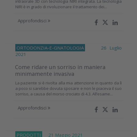
intraorale 3D con tecnologia NIRI integrata. La tecnologia
NIRI è in grado di rivoluzionare il trattamento dei...
Approfondisci
ORTODONZIA-E-GNATOLOGIA
26 Luglio
2021
Come ridare un sorriso in maniera
minimamente invasiva
La paziente si è rivolta alla mia attenzione in quanto da lì
a poco si sarebbe dovuta sposare e non le piaceva il suo
sorriso, a causa del morso crociato di 4.3. All’esame...
Approfondisci
PRODOTTI
21 Maggio 2021