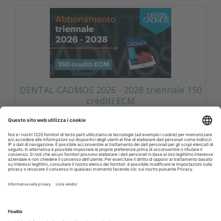
DENTAL CADMOS 2026 - 2028 triennale 150
crediti ECM
Corsi FAD odontoiatri DENTAL CADMOS triennale 150
crediti ECM
Crediti ECM:
150 crediti
Prezzo:
280,00 € IVA inclusa
Libri