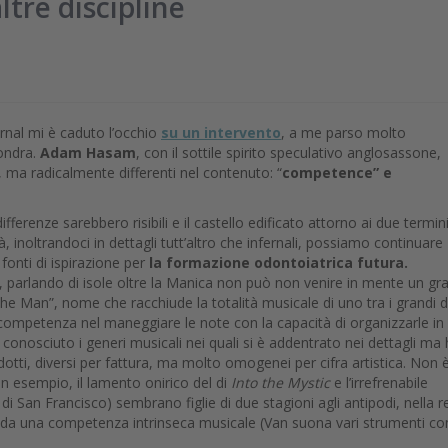
ltre discipline
urnal mi è caduto l’occhio
su un intervento
, a me parso molto
Londra.
Adam Hasam
, con il sottile spirito speculativo anglosassone,
, ma radicalmente differenti nel contenuto: “
competence” e
fferenze sarebbero risibili e il castello edificato attorno ai due termin
à, inoltrandoci in dettagli tutt’altro che infernali, possiamo continuare
onti di ispirazione per
la formazione odontoiatrica futura.
 parlando di isole oltre la Manica non può non venire in mente un gr
the Man”, nome che racchiude la totalità musicale di uno tra i grandi d
mpetenza nel maneggiare le note con la capacità di organizzarle in
e conosciuto i generi musicali nei quali si è addentrato nei dettagli ma
rodotti, diversi per fattura, ma molto omogenei per cifra artistica. Non 
un esempio, il lamento onirico del di
Into the Mystic
e l’irrefrenabile
 di San Francisco) sembrano figlie di due stagioni agli antipodi, nella r
i da una competenza intrinseca musicale (Van suona vari strumenti co