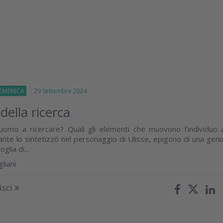
OMENICA
29 Settembre 2024
della ricerca
uomo a ricercare? Quali gli elementi che muovono l’individuo 
ante lo sintetizzò nel personaggio di Ulisse, epigono di una geni
glia di...
liani
isci