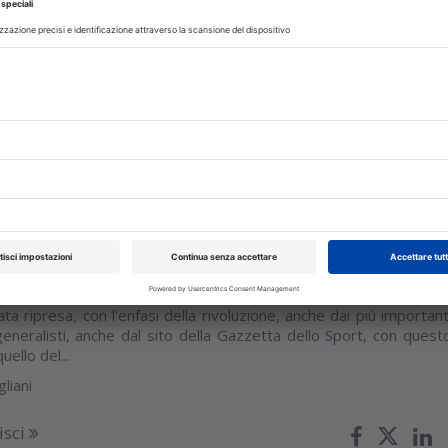
 1994; Ayrton Senna da Silva, leggendario pilota brasiliano d
adeva da eroe, vittima di un destino beffardo, sul circuito d
in, rivoluzionario...
liani
isci
OMENICA
09 Giugno 2024
ione per far crescere i denti mancanti:
viglia!
ata ripresa, con l'enfasi della rivoluzione, anche dai più important
generalisti, anche dal sito della Gazzetta dello Sport, con quest
uello del...
liani
isci