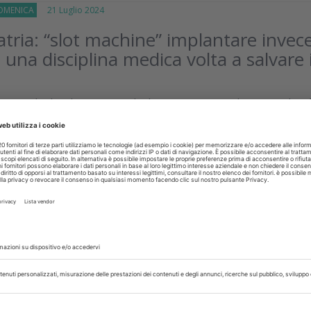
OMENICA
21 Luglio 2024
tria: “slot machine” implantare invec
 una disciplina medica volta a salvare 
 articolo di Odontoiatria33 ho letto con piacere che una tra le pi
età scientifiche italiane, ovvero la Società italiana di parodontologi
liani
isci
OMENICA
23 Giugno 2024
ni di odontoiatria minimamente