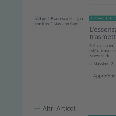
AGORA-DELLA-D
L’essenza
trasmett
Si è chiuso ier
(AIC), trasci
Maestro di...
di
Massimo Gag
Approfond
Altri Articoli