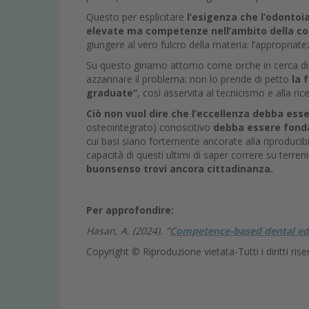
Questo per esplicitare
l’esigenza che l’odontoi
elevate ma competenze nell’ambito della con
giungere al vero fulcro della materia: l’appropriat
Su questo giriamo attorno come orche in cerca di
azzannare il problema: non lo prende di petto
la 
graduate”
, così asservita al tecnicismo e alla r
Ciò non vuol dire che l’eccellenza debba es
osteointegrato) conoscitivo
debba essere fonda
cui basi siano fortemente ancorate alla riproducibil
capacità di questi ultimi di saper correre su terreni 
buonsenso trovi ancora cittadinanza.
Per approfondire:
Hasan, A. (2024). "
Competence-based dental ed
Copyright © Riproduzione vietata-Tutti i diritti rise