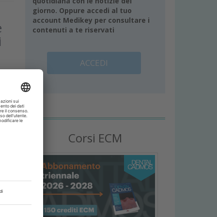
quotidiana con le notizie del
giorno. Oppure accedi al tuo
account Medikey per consultare i
e
contenuti a te riservati
i
ACCEDI
ù
a
Corsi ECM