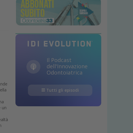
Il Podcast
dell'Innovazione
i
Odontoiatrica
ande
ella
Tutti gli episodi
 ha
è un
ealtà
n