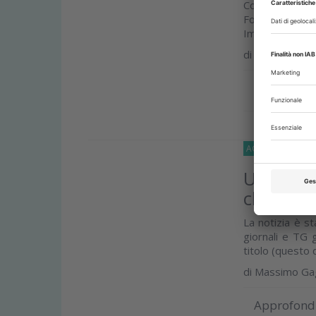
Correva l’anno
Formula Uno, c
Imola. Kurt Coba
di
Massimo Gag
Approfond
AGORA-DELLA-D
Un’iniez
che mera
La notizia è st
giornali e TG 
titolo (questo q
di
Massimo Gag
Approfond