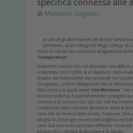
specifica connessa alle a
di
Massimo Gagliani
In uno degli ultimi numeri del British Dental Jo
pertinente, di un collega del King’s College di 
mette in campo due sostantivi all’apparenza simili
“competency”.
Volessimo basarci solo sul dizionario tascabile le di
crollerebbe con il soffio di un bambino. Nella realt
l’esame del manoscritto che racchiude non poche f
Divagando, come è obbligatorio fare la domenica,
della musica di quelle lande:
Van Morrison
. “Van 
musica moderna, ha perfettamente coniugato la co
contesti e in consessi tra i più vari. Van ha sempr
condensato filoni ispiratori giovanili e adulti in p
caso che sia riconoscibile al volo. Tanto per fare 
allegria di
Did ye get Healed
(meravigliosa nel live
sono due momenti espressivi differenti consentit
perizia) che si declina al singolare e al plurale.