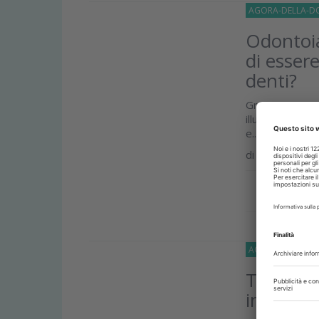
AGORA-DELLA-D
Odontoia
di essere
denti?
Grazie a questo
illuminate soci
e...
di
Massimo Gag
Approfond
AGORA-DELLA-D
Trent’an
invasiva