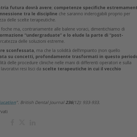
atria futura dovrà avere
;
competenze specifiche estremamen
nessione tra le discipline
che saranno inderogabili proprio per
ezza delle scelte terapeutiche.
 foche ma, contrariamente alle balene voraci, dimentichiamo di
formazione “undergraduate” e lo elude la parte di “post-
icercatezza delle soluzioni estreme.
sere sconfessata
, ma che la solidità dell’impianto (non quello
ta su concetti, profondamente trasformati in questo period
ità delle procedure cliniche nelle mani di differenti operatori e sulla
lavorativi resi lisci da
scelte terapeutiche in cui il vecchio
ucation
".
British Dental Journal
236
(12): 933-933.
rvati