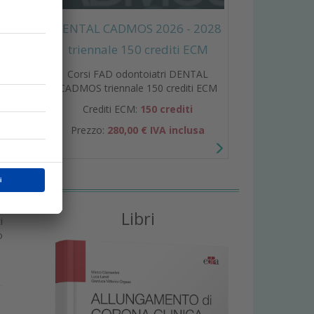
i
i
DENTAL CADMOS 2026 - 2028
triennale 150 crediti ECM
Corsi FAD odontoiatri DENTAL
CADMOS triennale 150 crediti ECM
Crediti ECM:
150 crediti
Prezzo:
280,00 € IVA inclusa
Libri
i
o