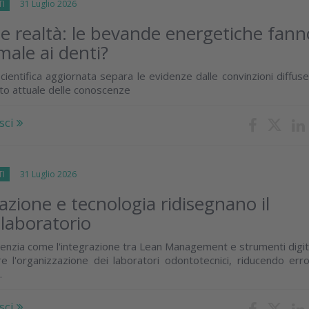
TI
31 Luglio 2026
 e realtà: le bevande energetiche fann
male ai denti?
cientifica aggiornata separa le evidenze dalle convinzioni diffus
ato attuale delle conoscenze
sci
TI
31 Luglio 2026
zione e tecnologia ridisegnano il
 laboratorio
enzia come l'integrazione tra Lean Management e strumenti digit
e l'organizzazione dei laboratori odontotecnici, riducendo erro
.
sci