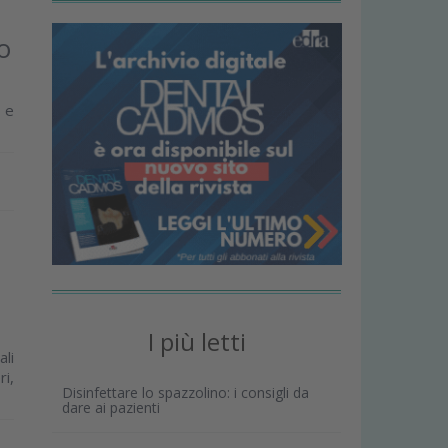
o
e e
I più letti
ali
ri,
Disinfettare lo spazzolino: i consigli da
dare ai pazienti