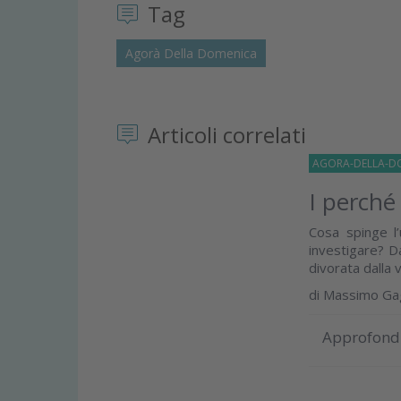
Tag
Agorà Della Domenica
Articoli correlati
AGORA-DELLA-D
I perché 
Cosa spinge l’
investigare? D
divorata dalla vo
di
Massimo Gag
Approfond