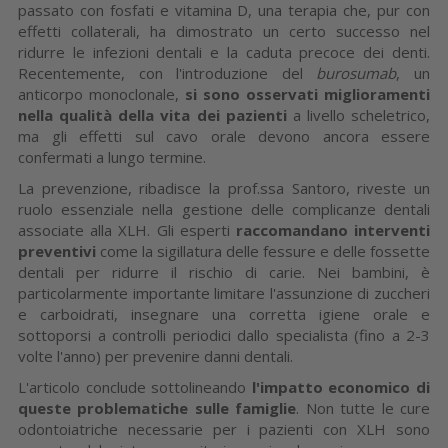
passato con fosfati e vitamina D, una terapia che, pur con
effetti collaterali, ha dimostrato un certo successo nel
ridurre le infezioni dentali e la caduta precoce dei denti.
Recentemente, con l'introduzione del
burosumab
, un
anticorpo monoclonale,
si sono osservati miglioramenti
nella qualità della vita dei pazienti
a livello scheletrico,
ma gli effetti sul cavo orale devono ancora essere
confermati a lungo termine.
La prevenzione, ribadisce la prof.ssa Santoro, riveste un
ruolo essenziale nella gestione delle complicanze dentali
associate alla XLH. Gli esperti
raccomandano interventi
preventivi
come la sigillatura delle fessure e delle fossette
dentali per ridurre il rischio di carie. Nei bambini, è
particolarmente importante limitare l'assunzione di zuccheri
e carboidrati, insegnare una corretta igiene orale e
sottoporsi a controlli periodici dallo specialista (fino a 2-3
volte l'anno) per prevenire danni dentali.
L'articolo conclude sottolineando
l'impatto economico di
queste problematiche sulle famiglie
. Non tutte le cure
odontoiatriche necessarie per i pazienti con XLH sono