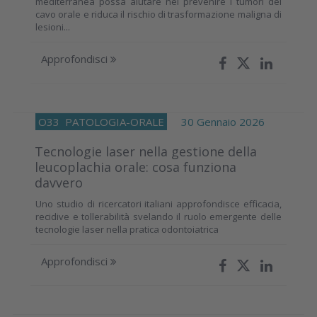
mediterranea possa aiutare nel prevenire i tumori del
cavo orale e riduca il rischio di trasformazione maligna di
lesioni...
Approfondisci
O33
PATOLOGIA-ORALE
30 Gennaio 2026
Tecnologie laser nella gestione della
leucoplachia orale: cosa funziona
davvero
Uno studio di ricercatori italiani approfondisce efficacia,
recidive e tollerabilità svelando il ruolo emergente delle
tecnologie laser nella pratica odontoiatrica
Approfondisci