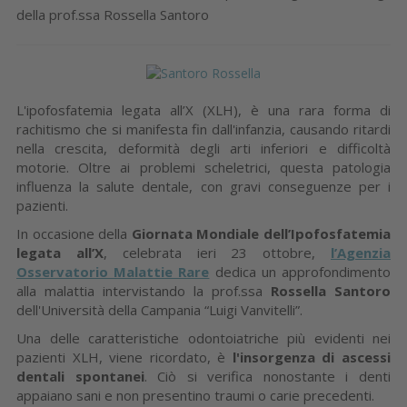
della prof.ssa Rossella Santoro
L'ipofosfatemia legata all’X (XLH), è una rara forma di
rachitismo che si manifesta fin dall'infanzia, causando ritardi
nella crescita, deformità degli arti inferiori e difficoltà
motorie. Oltre ai problemi scheletrici, questa patologia
influenza la salute dentale, con gravi conseguenze per i
pazienti.
In occasione della
Giornata Mondiale dell’Ipofosfatemia
legata all’X
, celebrata ieri 23 ottobre,
l’Agenzia
Osservatorio Malattie Rare
dedica un approfondimento
alla malattia intervistando la prof.ssa
Rossella Santoro
dell'Università della Campania “Luigi Vanvitelli”.
Una delle caratteristiche odontoiatriche più evidenti nei
pazienti XLH, viene ricordato, è
l'insorgenza di ascessi
dentali spontanei
. Ciò si verifica nonostante i denti
appaiano sani e non presentino traumi o carie precedenti.