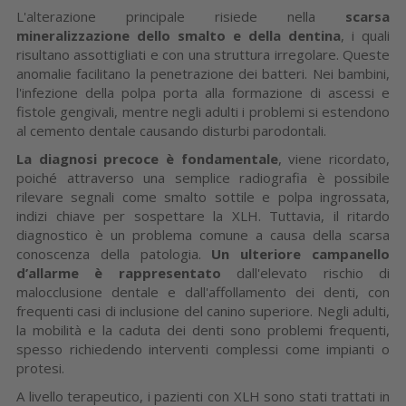
L'alterazione principale risiede nella
scarsa
mineralizzazione dello smalto e della dentina
, i quali
risultano assottigliati e con una struttura irregolare. Queste
anomalie facilitano la penetrazione dei batteri. Nei bambini,
l'infezione della polpa porta alla formazione di ascessi e
fistole gengivali, mentre negli adulti i problemi si estendono
al cemento dentale causando disturbi parodontali.
La diagnosi precoce è fondamentale
, viene ricordato,
poiché attraverso una semplice radiografia è possibile
rilevare segnali come smalto sottile e polpa ingrossata,
indizi chiave per sospettare la XLH. Tuttavia, il ritardo
diagnostico è un problema comune a causa della scarsa
conoscenza della patologia.
Un ulteriore campanello
d’allarme è rappresentato
dall'elevato rischio di
malocclusione dentale e dall'affollamento dei denti, con
frequenti casi di inclusione del canino superiore. Negli adulti,
la mobilità e la caduta dei denti sono problemi frequenti,
spesso richiedendo interventi complessi come impianti o
protesi.
A livello terapeutico, i pazienti con XLH sono stati trattati in