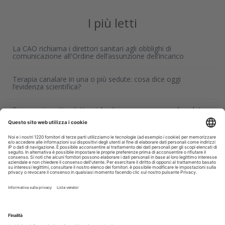
I più letti
La CAO richiama i direttori sanitari agli obblighi di
comunicazione all'Ordine dell’assunzione dell’incarico
Terapia canalare in una o più sedute: cosa dice oggi
l’evidenza scientifica?
Fumo e sigarette elettroniche: le conseguenze per la salute
delle gengive
Microbioma orale e collutori agli oli essenziali: un alleato per
il controllo del biofilm
Corsi, Convegni, Eventi
Agosto
2026
Do
Lu
Ma
Me
Gi
Ve
Sa