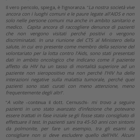
Il vero pericolo, spiega, è l’ignoranza. “
La nostra società vive
ancora con i luoghi comuni e le paure legate all’AIDS e non
solo nelle persone comuni ma anche in ambito sanitario e
medico.
Capita ancora di raccogliere denunce di pazienti
che non vengono visitati perché positivi o vengono
discriminatati. In una riunione del CTS al Ministero della
salute, in cui ero presente come membro della sezione del
volontariato per la lotta contro l'Aids, sono stati presentati
dati in ambito oncologico che indicano come il paziente
affetto da HIV ha un tasso di mortalità superiore ad un
paziente non sieropositivo ma non perché l’HIV ha delle
interazioni negative sulla malattia tumorale, perché quei
pazienti sono stati curati con meno attenzione, meno
frequentemente degli altri
”.
“
A volte
–continua il dott. Cernuschi-
mi trovo a seguire
pazienti in uno stato avanzato d’infezione che potevano
essere trattati in fase inziale se gli fosse stato consigliato di
effettuare il test. In pazienti sani tra 45-50 anni con sintomi
da polmonite, per fare un esempio, tra gli esami da
consigliare non si deve escludere quello dell’HIV. Alcuni