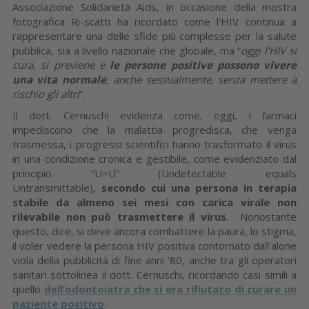
Associazione Solidarietà Aids, in occasione della mostra
fotografica Ri-scatti ha ricordato come l’HIV continua a
rappresentare una delle sfide più complesse per la salute
pubblica, sia a livello nazionale che globale, ma “
oggi l’HIV si
cura, si previene e
le persone positive possono vivere
una vita normale
, anche sessualmente, senza mettere a
rischio gli altri
”.
Il dott. Cernuschi evidenza come, oggi, i farmaci
impediscono che la malattia progredisca, che venga
trasmessa, i progressi scientifici hanno trasformato il virus
in una condizione cronica e gestibile, come evidenziato dal
principio “U=U” (Undetectable equals
Untransmittable),
secondo cui una persona in terapia
stabile da almeno sei mesi con carica virale non
rilevabile non può trasmettere il virus
. Nonostante
questo, dice, si deve ancora combattere la paura, lo stigma,
il voler vedere la persona HIV positiva contornato dall’alone
viola della pubblicità di fine anni ’80, anche tra gli operatori
sanitari sottolinea il dott. Cernuschi, ricordando casi simili a
quello
dell’odontoiatra che si era rifiutato di curare un
paziente positivo
.