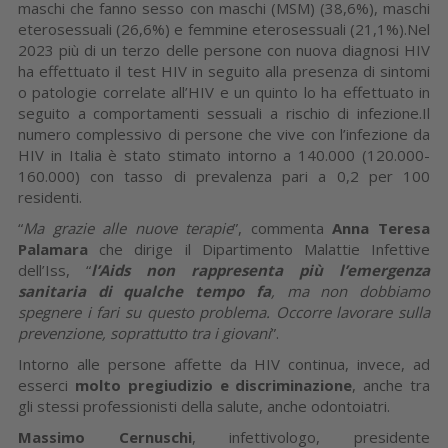
maschi che fanno sesso con maschi (MSM) (38,6%), maschi
eterosessuali (26,6%) e femmine eterosessuali (21,1%).Nel
2023 più di un terzo delle persone con nuova diagnosi HIV
ha effettuato il test HIV in seguito alla presenza di sintomi
o patologie correlate all’HIV e un quinto lo ha effettuato in
seguito a comportamenti sessuali a rischio di infezione.Il
numero complessivo di persone che vive con l’infezione da
HIV in Italia è stato stimato intorno a 140.000 (120.000-
160.000) con tasso di prevalenza pari a 0,2 per 100
residenti.
“
Ma grazie alle nuove terapie
”, commenta
Anna Teresa
Palamara
che dirige il Dipartimento Malattie Infettive
dell’Iss, “
l’Aids non rappresenta più l’emergenza
sanitaria di qualche tempo fa
, ma non dobbiamo
spegnere i fari su questo problema. Occorre lavorare sulla
prevenzione, soprattutto tra i giovani
”.
Intorno alle persone affette da HIV continua, invece, ad
esserci
molto pregiudizio e discriminazione
, anche tra
gli stessi professionisti della salute, anche odontoiatri.
Massimo Cernuschi
, infettivologo, presidente