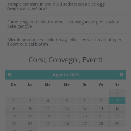
Terapia canalare in una o più sedute: cosa dice oggi
l’evidenza scientifica?
Fumo e sigarette elettroniche: le conseguenze per la salute
delle gengive
Microbioma orale e collutori agli oli essenziali: un alleato per
il controllo del biofilm
Corsi, Convegni, Eventi
Agosto
2026
Do
Lu
Ma
Me
Gi
Ve
Sa
1
2
3
4
5
6
7
8
9
10
11
12
13
14
15
16
17
18
19
20
21
22
23
24
25
26
27
28
29