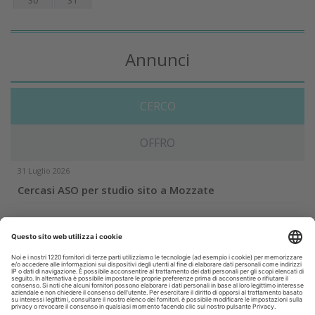
30
31
Annunci
CERCO
OFFRO
31 Luglio 2026
Cercasi ASO per studio sito a Mozzate
30 Luglio 2026
Cercasi assistente alla poltrona in Cusago
30 Luglio 2026
Pistoia - studio cerca segretaria