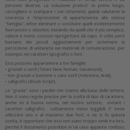
persone diverse. La soluzione pratica? In primo luogo,
raccogliere o stampare i vari strumenti; quindi valutarne la
coerenza e l'impressione di appartenenza alla stessa
"famiglia"; infine eliminare o sostituire quelli evidentemente
fuori posto o obsoleti, iniziando da quelli che è più semplice,
veloce e meno costoso riprogettare da capo. A volte però
bastano dei piccoli aggiustamenti per sistemare la
percezione di unitarietà nei materiali di comunicazione, per
esempio nei caratteri tipografici o font.
Essi possono appartenere a tre famiglie:
• graziati o serif (Times New Roman, Garamond);
• non graziati o bastone o sans serif (Helvetica, Arial);
• calligrafici (Brush Script).
Le "grazie" sono i piedini che stanno alla base delle lettere.
Non ci sono regole precise per la scelta di tipo di carattere,
anche se è buona norma, nel nostro settore, evitare i
caratteri calligrafici, solitamente meno leggibili. E' bene
utilizzare uno o al massimo due font, e se si fa questa
scelta, è opportuno che essi non siano troppo simili tra loro,
perché il documento potrebbe in tal caso apparire confuso;