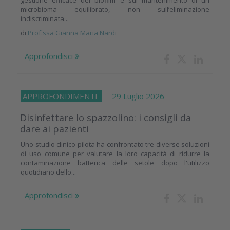
gestione efficace del biofilm e sul mantenimento di un
microbioma equilibrato, non sull’eliminazione
indiscriminata...
di
Prof.ssa Gianna Maria Nardi
Approfondisci
APPROFONDIMENTI
29 Luglio 2026
Disinfettare lo spazzolino: i consigli da
dare ai pazienti
Uno studio clinico pilota ha confrontato tre diverse soluzioni
di uso comune per valutare la loro capacità di ridurre la
contaminazione batterica delle setole dopo l'utilizzo
quotidiano dello...
Approfondisci