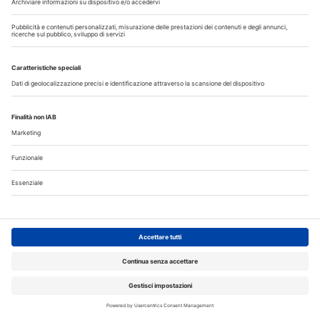
I più letti
Fumo e sigarette elettroniche: le conseguenze per la salute
delle gengive
Tra mito e realtà: le bevande energetiche fanno davvero
male ai denti?
Organizzazione e tecnologia ridisegnano il lavoro in
laboratorio
Medicina e odontoiatria, iscrizioni al semestre aperto:
domande entro il 3 agosto
Corsi, Convegni, Eventi
Agosto
2026
Do
Lu
Ma
Me
Gi
Ve
Sa
1