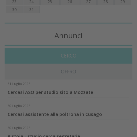
23
24
25
26
27
28
29
30
31
Annunci
CERCO
OFFRO
31 Luglio 2026
Cercasi ASO per studio sito a Mozzate
30 Luglio 2026
Cercasi assistente alla poltrona in Cusago
30 Luglio 2026
Pistoia - studio cerca segretaria