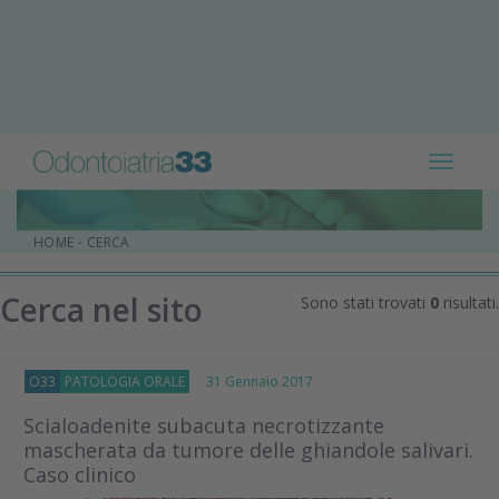
Toggle
navigat
HOME
-
CERCA
Cerca nel sito
Sono stati trovati
0
risultati.
O33
PATOLOGIA ORALE
31 Gennaio 2017
Scialoadenite subacuta necrotizzante
mascherata da tumore delle ghiandole salivari.
Caso clinico