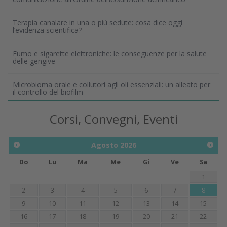
Terapia canalare in una o più sedute: cosa dice oggi
l’evidenza scientifica?
Fumo e sigarette elettroniche: le conseguenze per la salute
delle gengive
Microbioma orale e collutori agli oli essenziali: un alleato per
il controllo del biofilm
Corsi, Convegni, Eventi
Agosto
2026
Do
Lu
Ma
Me
Gi
Ve
Sa
1
2
3
4
5
6
7
8
9
10
11
12
13
14
15
16
17
18
19
20
21
22