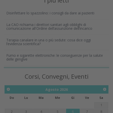
I più letti
Disinfettare lo spazzolino: i consigli da dare ai pazienti
La CAO richiama i direttori sanitari agli obblighi di
comunicazione all'Ordine dell’assunzione dell’incarico
Terapia canalare in una o più sedute: cosa dice oggi
l’evidenza scientifica?
Fumo e sigarette elettroniche: le conseguenze per la salute
delle gengive
Corsi, Convegni, Eventi
Agosto
2026
Do
Lu
Ma
Me
Gi
Ve
Sa
1
2
3
4
5
6
7
8