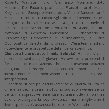
Roberto Weinstein, prof. Gianfranco Altomare, dott.
Massimo Del Fabbro, prof. Luca Francetti, prof. Marco
Klinger, prof. Giuseppe Mineo, dott. Valerio Sansone, prof.
Maurizio Turiel, dott. Enrico Agliardi) e dall’amministratore
delegato della Nobel Biocare Italia, il dott. Daniele di
Cesare. Collaborazioni con il Politecnico di Milano, l’Istituto
Nazionale di Genetica Molecolare, il Laboratorio di
Fisiopatologia Parodontale e Perimplantare, la Clinica
Odontoiatrica diretta dal professor Weinstein ampliano
notevolmente le prospettive della ricerca scientifica.
Che cosa ha prodotto l’implantologia?
Ha fatto sì che i
pazienti si sentano più giovani. Ha ovviato a problemi di
fonazione, di masticazione, che non trovavano soluzioni
adeguate nell’impiego di apparecchi mobili e che,
inevitabilmente, comportavano disagio nei rapporti
interpersonali.
Il dentista si occupa esclusivamente di qualità di vita: “a
differenza degli altri animali, l’uomo può sopravvivere senza
denti, ma sopravvive male. La medicina moderna non mira
solo a prolungare la sopravvivenza, ma a migliorarne il
livello qualitativo”, asserisce il professor Weinstein.