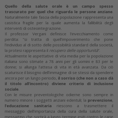
Quello della salute orale è un campo spesso
trascurato per quel che riguarda le persone anziane
.
Naturalmente tale fascia della popolazione rappresenta una
casistica fragile per la quale aumenta la fallibilità degli
interventi di osteointegrazione.
Il professor Vergani definisce l'invecchiamento come
perdita: "si tratta di quell’impoverimento che pone
l’individuo al di sotto delle possibilità standard della società,
la protesi rappresenta il
recupero delle opportunità
”.
Attualmente le aspettative di vita media per la popolazione
italiana sono stimate a 78 anni per gli uomini e 83 per le
donne; si allunga l’attesa di vita in età avanzata. Da ciò
scaturisce il bisogno dell’immagine di se stessi da spendere
ancora per un lungo periodo,
il sorriso (che non a caso dà
il titolo all’incontro) diviene criterio di inclusione
sociale
.
Con le misure preventologiche odierne sono sempre in
numero minore i soggetti anziani edentuli; la
prevenzione
,
l’educazione sanitaria
riescono a trasmettere il
messaggio dell’importanza della cura della salute orale,
messaggio che sortirà a lungo termine esiti contro le carie